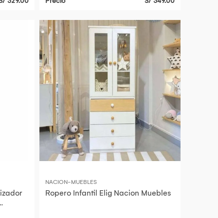
S/ 329.00
Precio
S/ 349.00
NACION-MUEBLES
izador
Ropero Infantil Elig Nacion Muebles
de