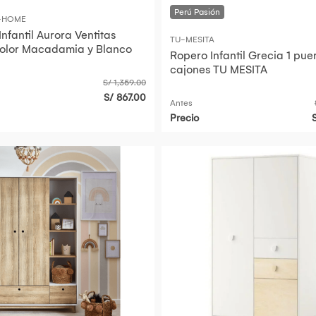
S-HOME
nfantil Aurora Ventitas
TU-MESITA
olor Macadamia y Blanco
Ropero Infantil Grecia 1 pue
cajones TU MESITA
S/ 1,359.00
S/ 867.00
Antes
Precio
S