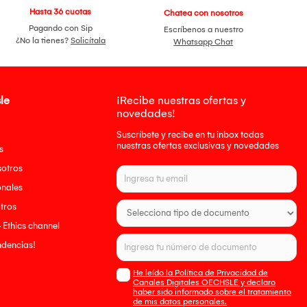
Hasta 36 cuotas
Chatea con nosotros
Pagando con Sip
Escríbenos a nuestro
¿No la tienes?
Solicítala
Whatsapp Chat
le
¡Recibe nuestras ofertas y
novedades!
Suscríbete y recibe en tu inbox todas
nuestras ofertas exclusivas y novedades
s
sotros
onales
tros
- Ethics channel
endencias!
He leído la Política de Privacidad de
Canales Digitales OECHSLE y declaro
haber sido informado sobre el tratamiento
de mis datos personales.