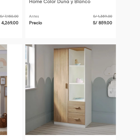
Home Color Duna y Blanco
S/ 7,150.00
Antes
S/ 1,359.00
 4,269.00
Precio
S/ 859.00