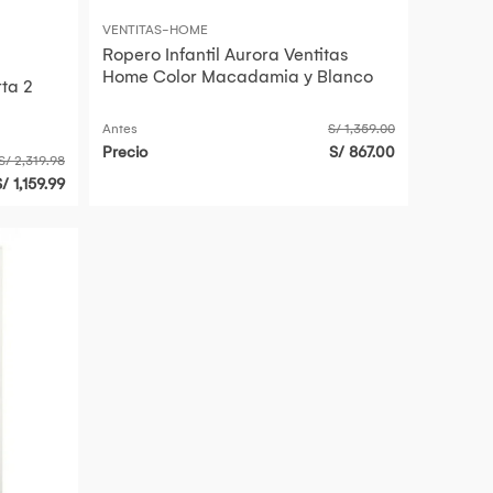
VENTITAS-HOME
Ropero Infantil Aurora Ventitas
Home Color Macadamia y Blanco
rta 2
Antes
S/ 1,359.00
Precio
S/ 867.00
S/ 2,319.98
/ 1,159.99