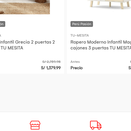
A
TU-MESITA
nfantil Grecia 2 puertas 2
Ropero Moderno Infantil Ma
 TU MESITA
cajones 3 puertas TU MESIT
S/ 2,759.98
Antes
S/ 1,379.99
Precio
S