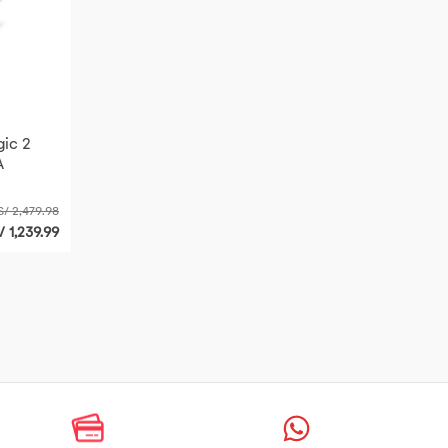
gic 2
A
S/ 2,479.98
/ 1,239.99