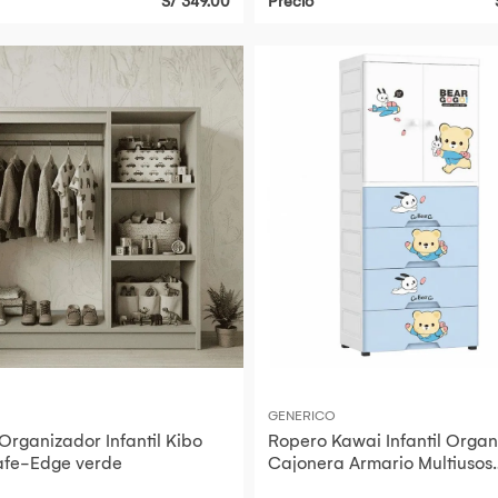
S/ 349.00
Precio
GENERICO
Organizador Infantil Kibo
Ropero Kawai Infantil Organ
afe-Edge verde
Cajonera Armario Multiusos
Habitación Bebé Niño Gran