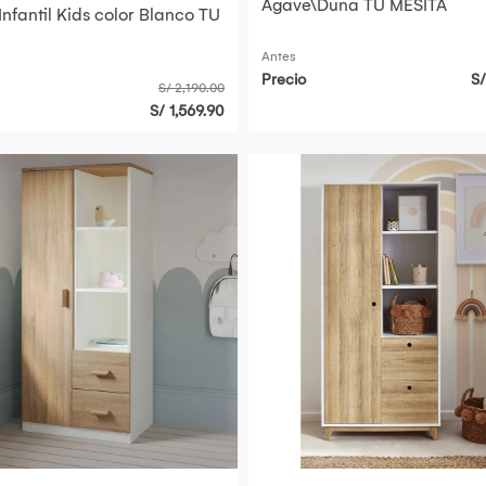
Agave\Duna TU MESITA
nfantil Kids color Blanco TU
Antes
Precio
S/
S/ 2,190.00
S/ 1,569.90