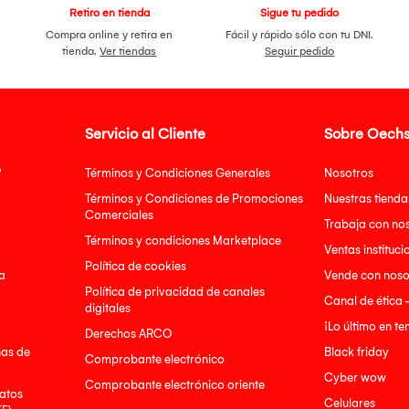
Retiro en tienda
Sigue tu pedido
Compra online y retira en
Fácil y rápido sólo con tu DNI.
tienda.
Ver tiendas
Seguir pedido
Servicio al Cliente
Sobre Oechs
?
Términos y Condiciones Generales
Nosotros
Términos y Condiciones de Promociones
Nuestras tienda
Comerciales
Trabaja con no
Términos y condiciones Marketplace
Ventas instituci
Política de cookies
a
Vende con noso
Política de privacidad de canales
Canal de ética 
digitales
¡Lo último en t
Derechos ARCO
nas de
Black friday
Comprobante electrónico
Cyber wow
Comprobante electrónico oriente
atos
Celulares