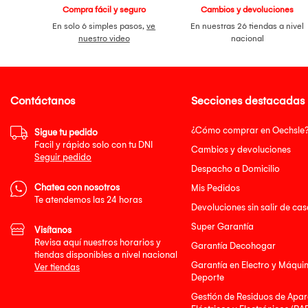
Compra fácil y seguro
Cambios y devoluciones
En solo 6 simples pasos,
ve
En nuestras 26 tiendas a nivel
nuestro video
nacional
Contáctanos
Secciones destacadas
¿Cómo comprar en Oechsle
Sigue tu pedido
Facil y rápido solo con tu DNI
Cambios y devoluciones
Seguir pedido
Despacho a Domicilio
Chatea con nosotros
Mis Pedidos
Te atendemos las 24 horas
Devoluciones sin salir de cas
Super Garantía
Visítanos
Revisa aquí nuestros horarios y
Garantía Decohogar
tiendas disponibles a nivel nacional
Garantía en Electro y Máqui
Ver tiendas
Deporte
Gestión de Residuos de Apar