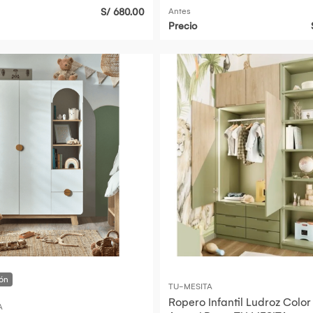
101845
S/ 680.00
Antes
Precio
TU-MESITA
Ropero Infantil Ludroz Color
A