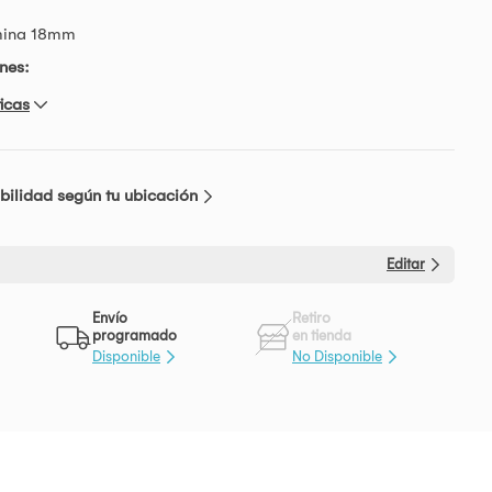
mina 18mm
nes:
icas
bilidad según tu ubicación
Editar
Envío
Retiro
programado
en tienda
Disponible
No Disponible