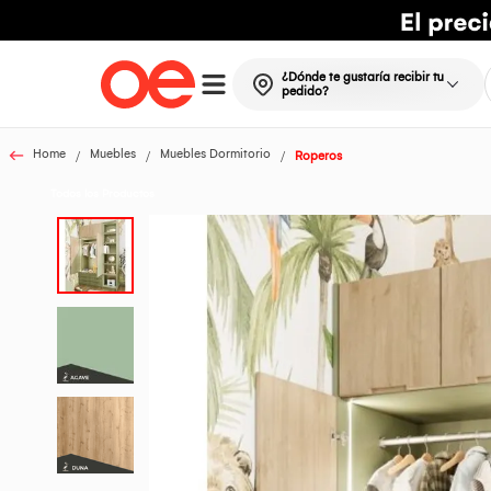
¿Dónde te gustaría recibir tu
pedido?
Home
Muebles
Muebles Dormitorio
Roperos
Todos los Productos