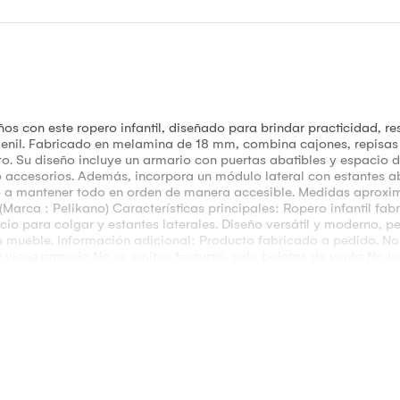
s con este ropero infantil, diseñado para brindar practicidad, re
uvenil. Fabricado en melamina de 18 mm, combina cajones, repisas
. Su diseño incluye un armario con puertas abatibles y espaci
 accesorios. Además, incorpora un módulo lateral con estantes abi
o a mantener todo en orden de manera accesible. Medidas aproxi
Marca : Pelikano) Características principales: Ropero infantil f
pacio para colgar y estantes laterales. Diseño versátil y moderno, 
mueble. Información adicional: Producto fabricado a pedido. N
 viene armado No se emiten facturas, solo boletas de venta No inc
uede hacer que el color varíe