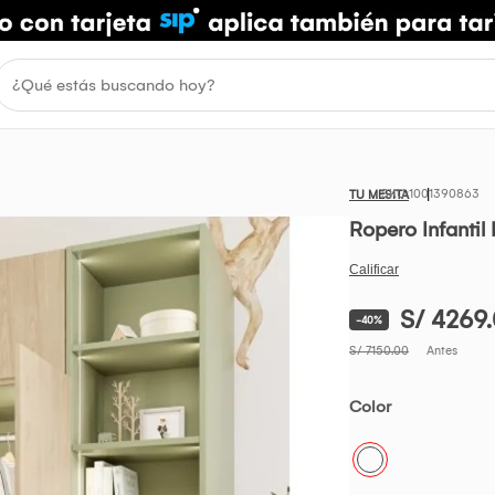
1001390863
TU MESITA
Ropero Infanti
S/ 4269
-40%
S/ 7150.00
Antes
Color