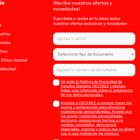
le
¡Recibe nuestras ofertas y
novedades!
Suscríbete y recibe en tu inbox todas
nuestras ofertas exclusivas y novedades
s
sotros
onales
tros
- Ethics channel
endencias!
He leído la Política de Privacidad de
Canales Digitales OECHSLE y declaro
haber sido informado sobre el tratamiento
de mis datos personales.
Autorizo a OECHSLE a conocer mejor mis
gustos y preferencias para ofrecerme
experiencias personalizadas. Acepto que
me envien contenido personalizado,
exclusivo, promociones hechas a mi
medida, novedades, descuentos
especiales, eventos y todo lo que se alinee
con lo que realmente me interesa.