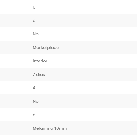
0
6
No
Marketplace
Interior
7 dias
4
No
6
Melamina 18mm