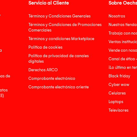
Servicio al Cliente
Sobre Oechs
?
Términos y Condiciones Generales
Nosotros
Términos y Condiciones de Promociones
Nuestras tienda
Comerciales
Trabaja con no
Términos y condiciones Marketplace
Ventas instituci
Política de cookies
a
Vende con noso
Política de privacidad de canales
Canal de ética 
digitales
¡Lo último en t
Derechos ARCO
nas de
Black friday
Comprobante electrónico
Cyber wow
Comprobante electrónico oriente
atos
Celulares
EE)
Laptops
Televisores