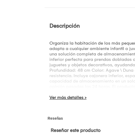
Descripción
Organiza la habitación de los más pequeño
adapta a cualquier ambiente infantil o j
una solución completa de almacenamiento
inferior perfecta para prendas dobladas o
juguetes y objetos decorativos, ayudand
Profundidad: 48 cm Color: Agave \ Duna (
resistencia. Incluye cajonera inferior, es
capacidad de almacenamiento en un solo 
opinión pasadas las 24 horas. El producto
encuentran ambientadas. La iluminación p