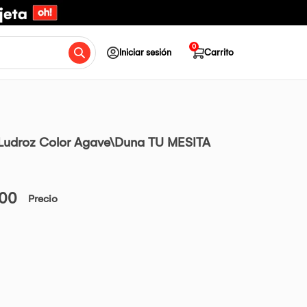
0
Iniciar sesión
Carrito
l Ludroz Color Agave\Duna TU MESITA
.00
Precio