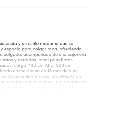
sistencia y un estilo moderno que se
 y espacio para colgar ropa, ofreciendo
o de colgado, acompañado de una cajonera
ertos y cerrados, ideal para libros,
madas: Largo: 140 cm Alto: 200 cm
abricado en melamina de 18 mm de alta
pensado para dormitorios infantiles. Gran
o se aceptan cancelaciones por cambio de
luye servicio de instalación Las fotos se