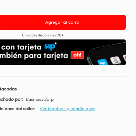
Agregar al carro
Unidades disponibles:
10+
stacadas
achado por:
BusinessCorp
ciones del seller:
Ver términos y condiciones