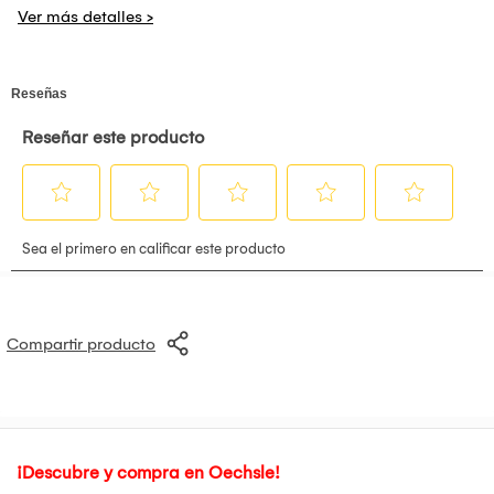
Largo 120
Profundidad 54
Alto 182
*Producto fabricado a pedido. *No se aceptan
cancelaciones por cambio de opinión pasadas las 24 horas.
*El producto viene armado
*No incluye servicio de instalación
*Las fotos se encuentran ambientadas.
*La iluminación puede hacer que el color varíe
Compartir producto
¡Descubre y compra en Oechsle!