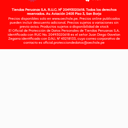
Tiendas Peruanas S.A. R.U.C. Nº 20493020618. Todos los derechos
reservados. Av. Aviación 2405 Piso 3, San Borja
Precios disponibles solo en www.oechsle.pe. Precios online publicados
pueden incluir descuento adicional. Precios sujetos a variaciones sin
previo aviso. Productos sujetos a disponibilidad de stock
El Oficial de Protección de Datos Personales de Tiendas Peruanas S.A.
identificada con RUC No. 20493020618 es el señor Juan Diego Gavelan
Zegarra identificado con D.N.I. N° 45218133, cuyo correo corporativo de
contacto es
oficial.protecciondedatos@oechsle.pe