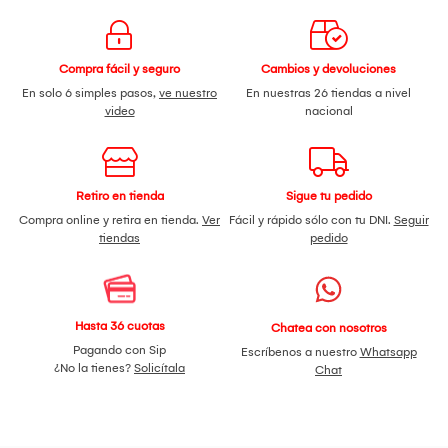
Compra fácil y seguro
Cambios y devoluciones
En solo 6 simples pasos,
ve nuestro
En nuestras 26 tiendas a nivel
video
nacional
Retiro en tienda
Sigue tu pedido
Compra online y retira en tienda.
Ver
Fácil y rápido sólo con tu DNI.
Seguir
tiendas
pedido
Hasta 36 cuotas
Chatea con nosotros
Pagando con Sip
Escríbenos a nuestro
Whatsapp
¿No la tienes?
Solicítala
Chat