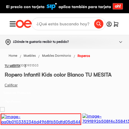
¿Dónde te gustaría recibir tu pedido?
Home
Muebles
Muebles Dormitorio
Roperos
1000951503
TU MESITA
Ropero Infantil Kids color Blanco TU MESITA
Todos los Productos
t PeruPasion