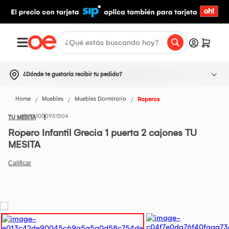
¿Dónde te gustaría recibir tu pedido?
Home
Muebles
Muebles Dormitorio
Roperos
1000951504
TU MESITA
Ropero Infantil Grecia 1 puerta 2 cajones TU
MESITA
Todos los Productos
t PeruPasion