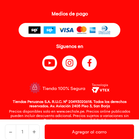
Medios de pago
Síguenos en
Tienda 100% Segura
Tiendas Peruanas S.A. R.U.C. Nº 20493020618. Todos los derechos
reservados. Av. Aviación 2405 Piso 3, San Borja
Precios disponibles solo en www.oechsle.pe. Precios online publicados
pueden incluir descuento adicional. Precios sujetos a variaciones sin
previo aviso. Productos sujetos a disponibilidad de stock
El Oficial de Protección de Datos Personales de Tiendas Peruanas S.A.
identificada con RUC No. 20493020618 es el señor Juan Diego Gavelan
-
+
Agregar al carro
Zegarra identificado con D.N.I. N° 45218133, cuyo correo corporativo de
contacto es
oficial.protecciondedatos@oechsle.pe