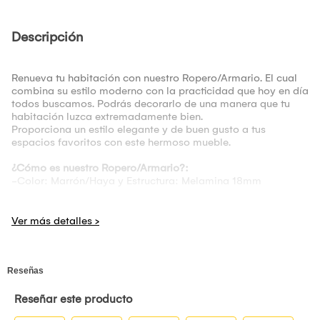
Descripción
Renueva tu habitación con nuestro Ropero/Armario. El cual
combina su estilo moderno con la practicidad que hoy en día
todos buscamos. Podrás decorarlo de una manera que tu
habitación luzca extremadamente bien.
Proporciona un estilo elegante y de buen gusto a tus
espacios favoritos con este hermoso mueble.
¿Cómo es nuestro Ropero/Armario?:
-Color: Marrón/Haya y Estructura: Melamina 18mm
Medidas aproximadas:
Largo 83
Profundidad 52
Alto 182
*Producto fabricado a pedido. *No se aceptan
cancelaciones por cambio de opinión pasadas las 24 horas.
*El producto viene armado
*No incluye servicio de instalación