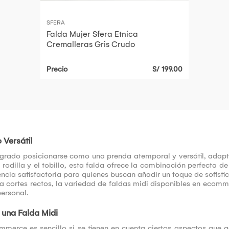
SFERA
Falda Mujer Sfera Etnica
Cremalleras Gris Crudo
Precio
S/ 199.00
 Versátil
ogrado posicionarse como una prenda atemporal y versátil, adaptá
la rodilla y el tobillo, esta falda ofrece la combinación perfect
encia satisfactoria para quienes buscan añadir un toque de sofistic
a cortes rectos, la variedad de faldas midi disponibles en ecomm
ersonal.
una Falda Midi
ommerce es sencillo si se tienen en cuenta ciertos aspectos que 