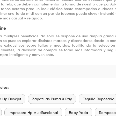
de la tela, que deben complementar la forma de nuestro cuerpo. 
de tonos neutros para un look clásico hasta estampados audaces p
nar una falda midi con un par de tacones puede elevar instantá
re más casual y relajado.
ine
a múltiples beneficios. No solo se dispone de una amplia gama 
ién se pueden explorar distintas marcas y diseñadores desde la 
 exhaustivos sobre tallas y medidas, facilitando la selección
 clientes, la decisión de compra se torna más informada y segur
mpra inteligente y conveniente.
ctos:
a Hp Deskjet
Zapatillas Puma X Ray
Tequila Reposado
Impresora Hp Multifuncional
Baby Yoda
Rompeca