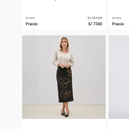
Antes
S/ 129.00
Antes
Precio
S/ 77.40
Precio