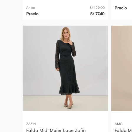
Antes
S/ 129.00
Precio
Precio
S/ 77.40
ZAFIN
AMC
Falda Midi Mujer Lace Zafin
Falda M