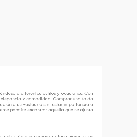
ndose a diferentes estilos y ocasiones. Con
a de elegancia y comodidad. Comprar una falda
ación a su vestuario sin restar importancia a
erce permite encontrar aquella que se ajusta
garantizarán una compra exitosa. Primero, es