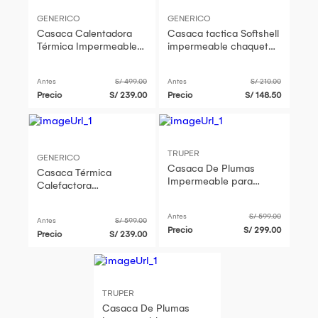
GENERICO
GENERICO
Casaca Calentadora
Casaca tactica Softshell
Térmica Impermeable
impermeable chaqueta
Hombre Azul Capucha
piel de tiburon clasica
Genieka
Antes
S/ 499.00
Antes
S/ 210.00
Precio
S/ 239.00
Precio
S/ 148.50
TRUPER
GENERICO
Casaca De Plumas
Casaca Térmica
Impermeable para
Calefactora
caballero talla EG
Impermeable Hombre
Truper
Azul Capucha Genieka
Antes
S/ 599.00
Antes
S/ 599.00
Precio
S/ 299.00
Precio
S/ 239.00
TRUPER
Casaca De Plumas