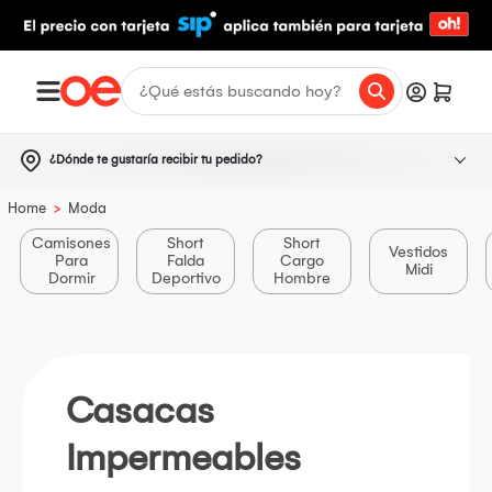
¿Dónde te gustaría recibir tu pedido?
>
Home
Moda
Camisones
Short
Short
Vestidos
Para
Falda
Cargo
Midi
Dormir
Deportivo
Hombre
Casacas
Impermeables