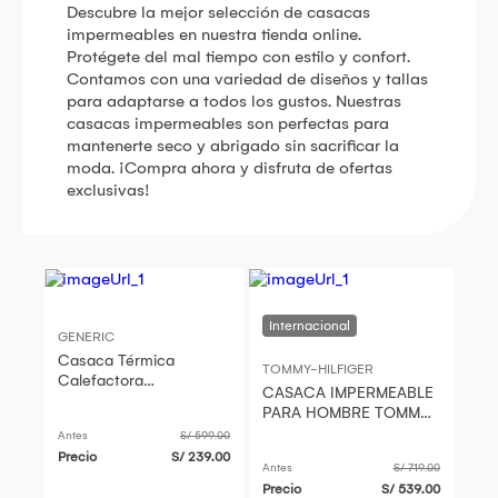
Descubre la mejor selección de casacas
impermeables en nuestra tienda online.
Protégete del mal tiempo con estilo y confort.
Contamos con una variedad de diseños y tallas
para adaptarse a todos los gustos. Nuestras
casacas impermeables son perfectas para
mantenerte seco y abrigado sin sacrificar la
moda. ¡Compra ahora y disfruta de ofertas
exclusivas!
GENERIC
Casaca Térmica
TOMMY-HILFIGER
Calefactora
CASACA IMPERMEABLE
Impermeable Hombre
PARA HOMBRE TOMMY
Azul Termostato
HILFIGER
Antes
S/ 599.00
Inteligente Genieka
Precio
S/ 239.00
Antes
S/ 719.00
Precio
S/ 539.00