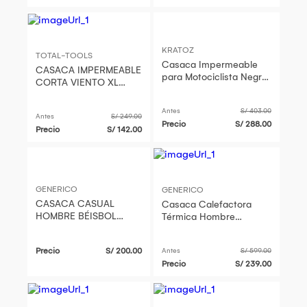
KRATOZ
TOTAL-TOOLS
Casaca Impermeable
CASACA IMPERMEABLE
para Motociclista Negro
CORTA VIENTO XL
con Protecciones,
ALTA CALIDAD
Cintas Reflectivas
Antes
S/ 403.00
KRATOZ Talla L
Antes
S/ 249.00
Precio
S/ 288.00
Precio
S/ 142.00
GENERICO
GENERICO
CASACA CASUAL
Casaca Calefactora
HOMBRE BÉISBOL
Térmica Hombre
IMPERMEABLE
Impermeable Azul
Capucha Genieka
Precio
S/ 200.00
Antes
S/ 599.00
Precio
S/ 239.00