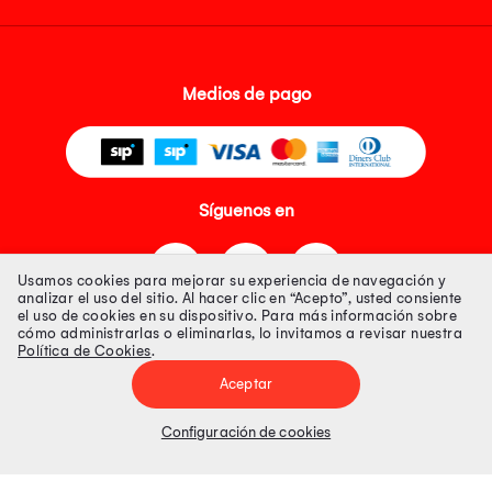
Medios de pago
Síguenos en
Usamos cookies para mejorar su experiencia de navegación y
analizar el uso del sitio. Al hacer clic en “Acepto”, usted consiente
el uso de cookies en su dispositivo. Para más información sobre
cómo administrarlas o eliminarlas, lo invitamos a revisar nuestra
Política de Cookies
.
Tienda 100% Segura
Aceptar
Tiendas Peruanas S.A. R.U.C. Nº 20493020618. Todos los derechos
reservados. Av. Aviación 2405 Piso 3, San Borja
Configuración de cookies
Precios disponibles solo en www.oechsle.pe. Precios online publicados
pueden incluir descuento adicional. Precios sujetos a variaciones sin
previo aviso. Productos sujetos a disponibilidad de stock
El Oficial de Protección de Datos Personales de Tiendas Peruanas S.A.