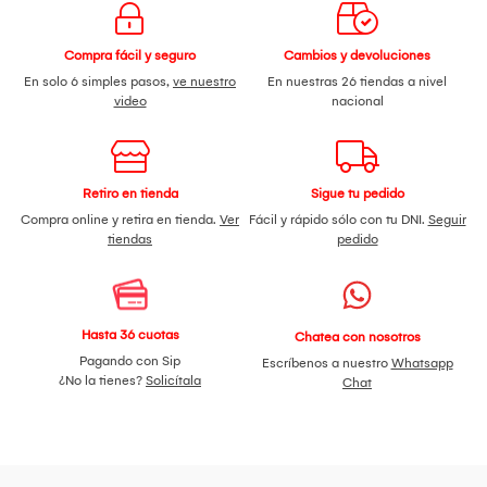
Compra fácil y seguro
Cambios y devoluciones
En solo 6 simples pasos,
ve nuestro
En nuestras 26 tiendas a nivel
video
nacional
Retiro en tienda
Sigue tu pedido
Compra online y retira en tienda.
Ver
Fácil y rápido sólo con tu DNI.
Seguir
tiendas
pedido
Hasta 36 cuotas
Chatea con nosotros
Pagando con Sip
Escríbenos a nuestro
Whatsapp
¿No la tienes?
Solicítala
Chat