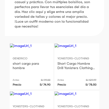
casual y práctico. Con múltiples bolsillos, son
perfectos para llevar tus esenciales del día a
día. Haz clic aquí y elige entre una amplia
variedad de tallas y colores al mejor precio.
¡Luce un outfit moderno con la funcionalidad
que necesitas!
GENERICO
YONISTERS-CLOTHING
short cargo para
Short Cargo Hombre
hombre
Drill Yonisters Clothing
Fit Casual Stretch
Antes
S/ 99.00
Antes
S/ 129.99
Precio
S/ 74.90
Precio
S/ 78.50
YONISTERS-CLOTHING
YONISTERS-CLOTHING