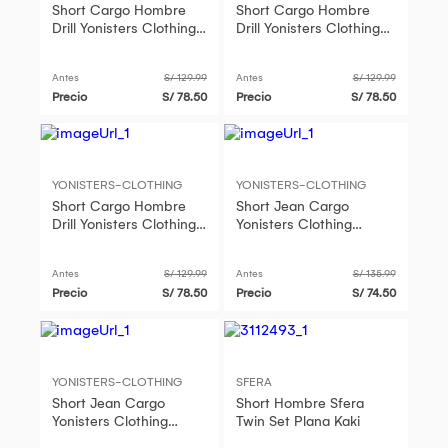
Short Cargo Hombre
Short Cargo Hombre
Drill Yonisters Clothing
Drill Yonisters Clothing
Fit Casual Stretch
Fit Casual Stretch Beige
Negro
Antes
S/ 129.99
Antes
S/ 129.99
Precio
S/ 78.50
Precio
S/ 78.50
YONISTERS-CLOTHING
YONISTERS-CLOTHING
Short Cargo Hombre
Short Jean Cargo
Drill Yonisters Clothing
Yonisters Clothing
Fit Casual Stretch
Regular Fit Hombre
Verde
Casual Stretch
Antes
S/ 129.99
Antes
S/ 135.99
Precio
S/ 78.50
Precio
S/ 74.50
YONISTERS-CLOTHING
SFERA
Short Jean Cargo
Short Hombre Sfera
Yonisters Clothing
Twin Set Plana Kaki
Regular Fit Hombre