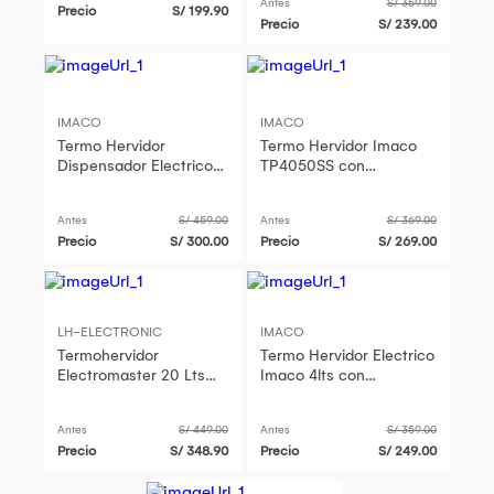
Antes
S/ 359.00
Precio
S/ 199.90
Precio
S/ 239.00
IMACO
IMACO
Termo Hervidor
Termo Hervidor Imaco
Dispensador Electrico
TP4050SS con
Imaco TP6075SS 6
Dispensador 4Lts
Litros
Acerado
Antes
S/ 459.00
Antes
S/ 369.00
Precio
S/ 300.00
Precio
S/ 269.00
LH-ELECTRONIC
IMACO
Termohervidor
Termo Hervidor Electrico
Electromaster 20 Lts
Imaco 4lts con
EM WB1397
Dispensador -
TP4050SS
Antes
S/ 449.00
Antes
S/ 359.00
Precio
S/ 348.90
Precio
S/ 249.00