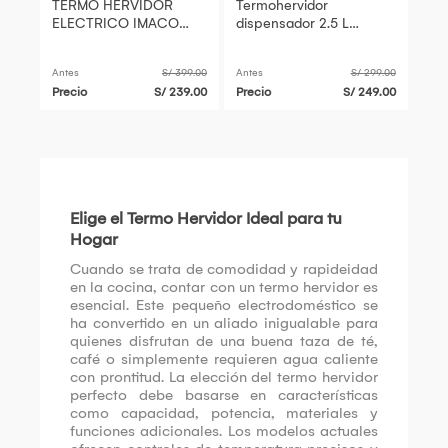
TERMO HERVIDOR
Termohervidor
ELECTRICO IMACO
dispensador 2.5 L
CON DISPENSADOR
IMACO TP2575SS
2.5 L - TP2575SS
Antes
S/ 399.00
Antes
S/ 299.00
Precio
S/ 239.00
Precio
S/ 249.00
Elige el Termo Hervidor Ideal para tu
Hogar
Cuando se trata de comodidad y rapideidad
en la cocina, contar con un termo hervidor es
esencial. Este pequeño electrodoméstico se
ha convertido en un aliado inigualable para
quienes disfrutan de una buena taza de té,
café o simplemente requieren agua caliente
con prontitud. La elección del termo hervidor
perfecto debe basarse en características
como capacidad, potencia, materiales y
funciones adicionales. Los modelos actuales