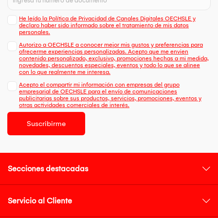
He leído la Política de Privacidad de Canales Digitales OECHSLE y
declaro haber sido informado sobre el tratamiento de mis datos
personales.
Autorizo a OECHSLE a conocer mejor mis gustos y preferencias para
ofrecerme experiencias personalizadas. Acepto que me envien
contenido personalizado, exclusivo, promociones hechas a mi medida,
novedades, descuentos especiales, eventos y todo lo que se alinee
con lo que realmente me interesa.
Acepto el compartir mi información con empresas del grupo
empresarial de OECHSLE para el envío de comunicaciones
publicitarias sobre sus productos, servicios, promociones, eventos y
otras actividades comerciales de interés.
Suscribirme
Secciones destacadas
Servicio al Cliente