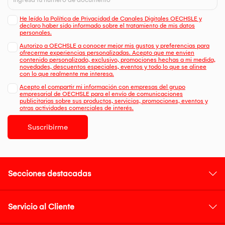
He leído la Política de Privacidad de Canales Digitales OECHSLE y
declaro haber sido informado sobre el tratamiento de mis datos
personales.
Autorizo a OECHSLE a conocer mejor mis gustos y preferencias para
ofrecerme experiencias personalizadas. Acepto que me envien
contenido personalizado, exclusivo, promociones hechas a mi medida,
novedades, descuentos especiales, eventos y todo lo que se alinee
con lo que realmente me interesa.
Acepto el compartir mi información con empresas del grupo
empresarial de OECHSLE para el envío de comunicaciones
publicitarias sobre sus productos, servicios, promociones, eventos y
otras actividades comerciales de interés.
Suscribirme
Secciones destacadas
Servicio al Cliente