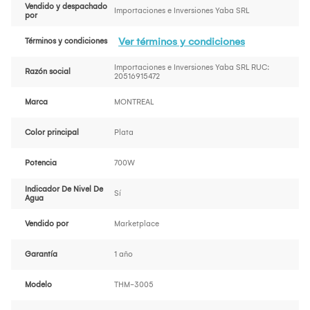
Vendido y despachado
Importaciones e Inversiones Yaba SRL
por
Ver términos y condiciones
Términos y condiciones
Importaciones e Inversiones Yaba SRL RUC:
Razón social
20516915472
Marca
MONTREAL
Color principal
Plata
Potencia
700W
Indicador De Nivel De
Sí
Agua
Vendido por
Marketplace
Garantía
1 año
Modelo
THM-3005