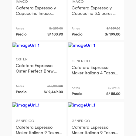
IMACO
IMACO
Cafetera Espresso y
Cafetera Espresso y
Capuccino Imaco
Capuccino 3.5 bares
IECM3503 3.5 bares
IECM3503 Imaco
Antes
S/ 259.00
Antes
S/ 359.00
Precio
S/ 180.90
Precio
S/ 199.00
OSTER
GENERICO
Cafetera Espresso
Cafetera Espresso
Oster Perfect Brew
Maker Italiana 4 Tazas
BVSTEM7301 con
Acero Inoxidable
Molinillo
Antes
S/ 3,999.00
Antes
S/ 89.00
Precio
S/ 2,449.00
Precio
S/ 55.00
GENERICO
GENERICO
Cafetera Espresso
Cafetera Espresso
Maker Italiana 9 Tazas
Maker Italiana 9 Tazas