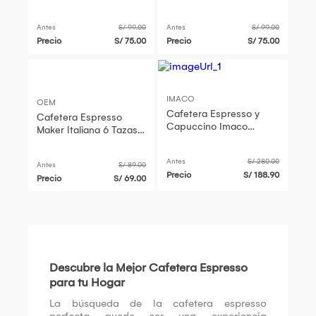
Acero Inoxidable
Acero Inoxidable
Antes
S/ 99.00
Antes
S/ 99.00
Precio
S/ 75.00
Precio
S/ 75.00
IMACO
OEM
Cafetera Espresso y
Cafetera Espresso
Capuccino Imaco
Maker Italiana 6 Tazas
IECM3503 3.5 bares
Acero Inoxidable
Antes
S/ 280.00
Antes
S/ 89.00
Precio
S/ 188.90
Precio
S/ 69.00
Descubre la Mejor Cafetera Espresso
para tu Hogar
La búsqueda de la cafetera espresso
perfecta puede ser una experiencia