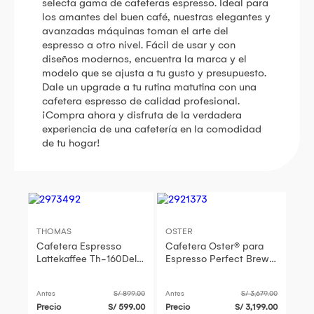
selecta gama de cafeteras espresso. Ideal para
los amantes del buen café, nuestras elegantes y
avanzadas máquinas toman el arte del
espresso a otro nivel. Fácil de usar y con
diseños modernos, encuentra la marca y el
modelo que se ajusta a tu gusto y presupuesto.
Dale un upgrade a tu rutina matutina con una
cafetera espresso de calidad profesional.
¡Compra ahora y disfruta de la verdadera
experiencia de una cafetería en la comodidad
de tu hogar!
THOMAS
OSTER
Cafetera Espresso
Cafetera Oster® para
Lattekaffee Th-160Deli
Espresso Perfect Brew
Plata
Máxima BVSTEM7400
con Molinillo integrado y
Antes
S/ 899.00
Antes
S/ 3,679.00
accesorios
Precio
S/ 599.00
Precio
S/ 3,199.00