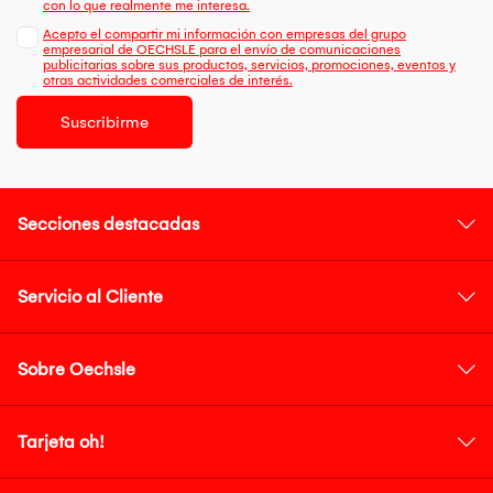
con lo que realmente me interesa.
Acepto el compartir mi información con empresas del grupo
empresarial de OECHSLE para el envío de comunicaciones
publicitarias sobre sus productos, servicios, promociones, eventos y
otras actividades comerciales de interés.
Suscribirme
Secciones destacadas
Servicio al Cliente
Sobre Oechsle
Tarjeta oh!