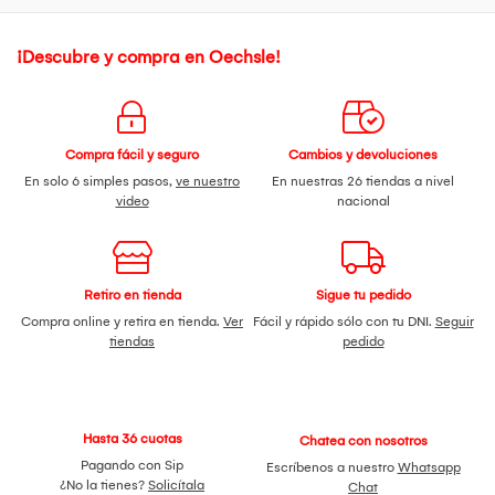
¡Descubre y compra en Oechsle!
Compra fácil y seguro
Cambios y devoluciones
En solo 6 simples pasos,
ve nuestro
En nuestras 26 tiendas a nivel
video
nacional
Retiro en tienda
Sigue tu pedido
Compra online y retira en tienda.
Ver
Fácil y rápido sólo con tu DNI.
Seguir
tiendas
pedido
Hasta 36 cuotas
Chatea con nosotros
Pagando con Sip
Escríbenos a nuestro
Whatsapp
¿No la tienes?
Solicítala
Chat