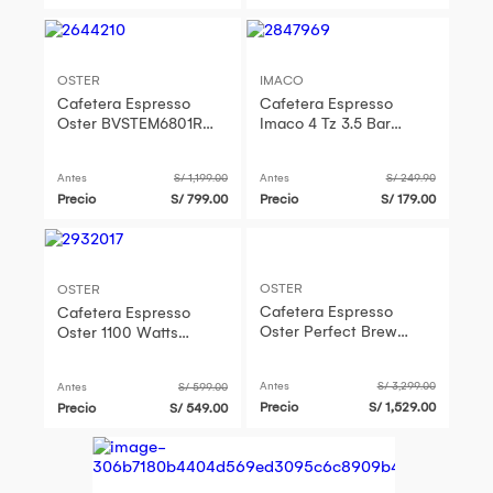
OSTER
IMACO
Cafetera Espresso
Cafetera Espresso
Oster BVSTEM6801R
Imaco 4 Tz 3.5 Bar
1050 watts Roja
Iecm3503
Antes
S/ 1,199.00
Antes
S/ 249.90
Precio
S/ 799.00
Precio
S/ 179.00
OSTER
OSTER
Cafetera Espresso
Cafetera Espresso
Oster Perfect Brew
Oster 1100 Watts
BVSTEM7301 con
BVSTEM5502 Acero
Molinillo
Inoxidable
Antes
S/ 3,299.00
Antes
S/ 599.00
Precio
S/ 1,529.00
Precio
S/ 549.00