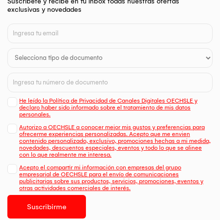
Suscríbete y recibe en tu inbox todas nuestras ofertas
exclusivas y novedades
He leído la Política de Privacidad de Canales Digitales OECHSLE y
declaro haber sido informado sobre el tratamiento de mis datos
personales.
Autorizo a OECHSLE a conocer mejor mis gustos y preferencias para
ofrecerme experiencias personalizadas. Acepto que me envien
contenido personalizado, exclusivo, promociones hechas a mi medida,
novedades, descuentos especiales, eventos y todo lo que se alinee
con lo que realmente me interesa.
Acepto el compartir mi información con empresas del grupo
empresarial de OECHSLE para el envío de comunicaciones
publicitarias sobre sus productos, servicios, promociones, eventos y
otras actividades comerciales de interés.
Suscribirme