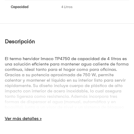
Capacidad
4 Litros
Descripción
El termo hervidor Imaco TP4750 de capacidad de 4 litros es
una solución eficiente para mantener agua caliente de forma
continua, ideal tanto para el hogar como para oficinas.
Gracias a su potencia aproximada de 750 W, permite
calentar y mantener el líquido en su interior listo para servir
rápidamente. Su diseño incluye cuerpo de plástico de alto
impacto con interior de acero inoxidable, lo cual asegura
tanto ligereza como resistencia. Además incorpora tres
formas de dispensar el agua (manual, automático y en
boquilla), junto a un visor de nivel y un sistema de bloqueo
de salida de agua caliente para mayor seguridad,
especialmente en entornos con niños. Su tapa con botón de
apertura y asa termo-aislante suman comodidad y
seguridad. Perfecto para preparar té, café, infusiones o