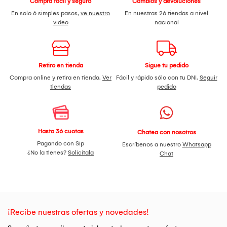
Compra fácil y seguro
Cambios y devoluciones
En solo 6 simples pasos,
ve nuestro
En nuestras 26 tiendas a nivel
video
nacional
Retiro en tienda
Sigue tu pedido
Compra online y retira en tienda.
Ver
Fácil y rápido sólo con tu DNI.
Seguir
tiendas
pedido
Hasta 36 cuotas
Chatea con nosotros
Pagando con Sip
Escríbenos a nuestro
Whatsapp
¿No la tienes?
Solicítala
Chat
¡Recibe nuestras ofertas y novedades!