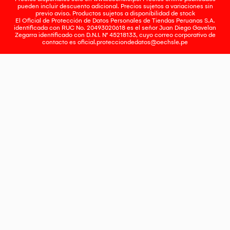
pueden incluir descuento adicional. Precios sujetos a variaciones sin
previo aviso. Productos sujetos a disponibilidad de stock
El Oficial de Protección de Datos Personales de Tiendas Peruanas S.A.
identificada con RUC No. 20493020618 es el señor Juan Diego Gavelan
Zegarra identificado con D.N.I. N° 45218133, cuyo correo corporativo de
contacto es
oficial.protecciondedatos@oechsle.pe