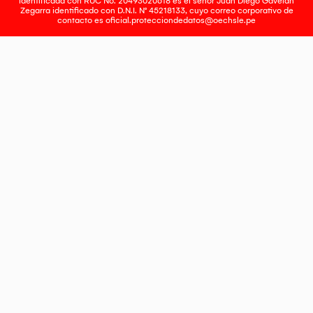
identificada con RUC No. 20493020618 es el señor Juan Diego Gavelan
Zegarra identificado con D.N.I. N° 45218133, cuyo correo corporativo de
contacto es
oficial.protecciondedatos@oechsle.pe