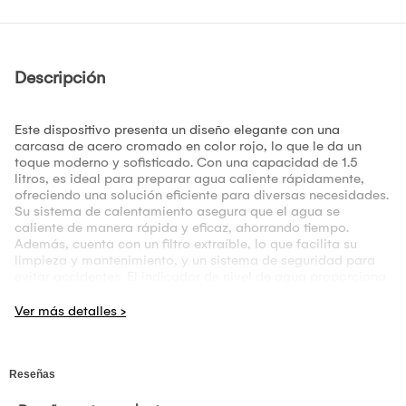
Descripción
Este dispositivo presenta un diseño elegante con una
carcasa de acero cromado en color rojo, lo que le da un
toque moderno y sofisticado. Con una capacidad de 1.5
litros, es ideal para preparar agua caliente rápidamente,
ofreciendo una solución eficiente para diversas necesidades.
Su sistema de calentamiento asegura que el agua se
caliente de manera rápida y eficaz, ahorrando tiempo.
Además, cuenta con un filtro extraíble, lo que facilita su
limpieza y mantenimiento, y un sistema de seguridad para
evitar accidentes. El indicador de nivel de agua proporciona
una mayor precisión al momento de llenar el aparato,
mientras que el apagado automático brinda tranquilidad,
apagando el dispositivo cuando el agua alcanza la
temperatura deseada. Con una potencia de 1600 watts,
garantiza un rendimiento óptimo en todo momento.