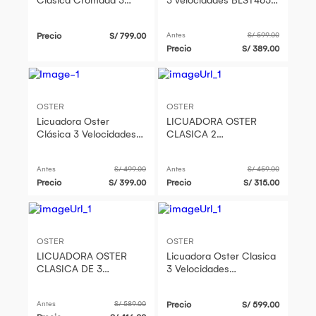
Clásica Cromada 3
3 velocidades BLST4655
Velocidades BLST4655-
700W
053
Precio
S/ 799.00
Antes
S/ 599.00
Precio
S/ 389.00
OSTER
OSTER
Licuadora Oster
LICUADORA OSTER
Clásica 3 Velocidades
CLASICA 2
1.25L Roja
VELOCIDADES 250-22
CROMA
Antes
S/ 499.00
Antes
S/ 459.00
Precio
S/ 399.00
Precio
S/ 315.00
OSTER
OSTER
LICUADORA OSTER
Licuadora Oster Clasica
CLASICA DE 3
3 Velocidades
VELOCIDADES
BLST4126R-Rojo
CROMADA BLST4655
Antes
S/ 589.00
Precio
S/ 599.00
053