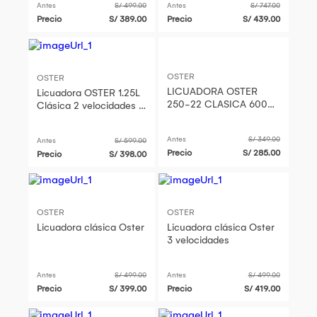
Antes
S/ 499.00
Antes
S/ 747.00
Precio
S/ 389.00
Precio
S/ 439.00
OSTER
OSTER
LICUADORA OSTER
Licuadora OSTER 1.25L
250-22 CLASICA 600
Clásica 2 velocidades +
WATS 2 VELOCIDADES
Procesador de
CROMADA
Alimentos
Antes
S/ 349.00
Antes
S/ 599.00
Precio
S/ 285.00
Precio
S/ 398.00
OSTER
OSTER
Licuadora clásica Oster
Licuadora clásica Oster
3 velocidades
Antes
S/ 499.00
Antes
S/ 499.00
Precio
S/ 399.00
Precio
S/ 419.00