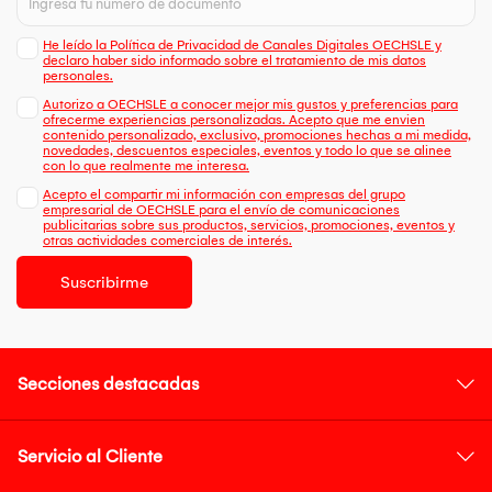
He leído la Política de Privacidad de Canales Digitales OECHSLE y
declaro haber sido informado sobre el tratamiento de mis datos
personales.
Autorizo a OECHSLE a conocer mejor mis gustos y preferencias para
ofrecerme experiencias personalizadas. Acepto que me envien
contenido personalizado, exclusivo, promociones hechas a mi medida,
novedades, descuentos especiales, eventos y todo lo que se alinee
con lo que realmente me interesa.
Acepto el compartir mi información con empresas del grupo
empresarial de OECHSLE para el envío de comunicaciones
publicitarias sobre sus productos, servicios, promociones, eventos y
otras actividades comerciales de interés.
Suscribirme
Secciones destacadas
Servicio al Cliente