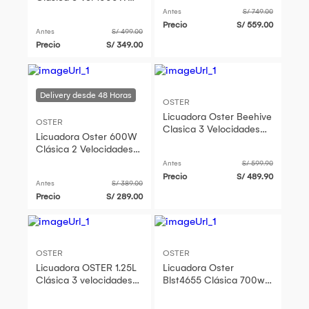
BLST4655
BLST4126R053 Beehive
Antes
S/ 749.00
Roja
Precio
S/ 559.00
Antes
S/ 499.00
Precio
S/ 349.00
OSTER
Licuadora Oster Beehive
OSTER
Clasica 3 Velocidades
Licuadora Oster 600W
BLST4655053 Cromada
Clásica 2 Velocidades
250-22
Antes
S/ 599.90
Precio
S/ 489.90
Antes
S/ 389.00
Precio
S/ 289.00
OSTER
OSTER
Licuadora OSTER 1.25L
Licuadora Oster
Clásica 3 velocidades
Blst4655 Clásica 700w
BLST4655 Cromado
Vidrio 1.25l mas Kit Acc