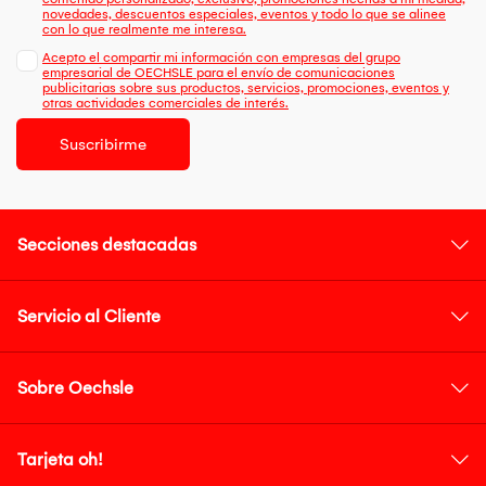
novedades, descuentos especiales, eventos y todo lo que se alinee
con lo que realmente me interesa.
Acepto el compartir mi información con empresas del grupo
empresarial de OECHSLE para el envío de comunicaciones
publicitarias sobre sus productos, servicios, promociones, eventos y
otras actividades comerciales de interés.
Suscribirme
Secciones destacadas
Servicio al Cliente
Sobre Oechsle
Tarjeta oh!