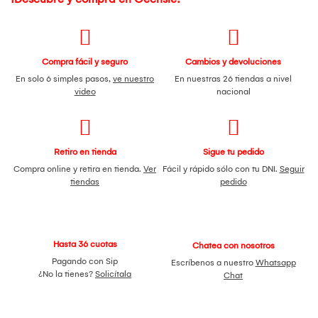
Compra fácil y seguro
Cambios y devoluciones
En solo 6 simples pasos,
ve nuestro
En nuestras 26 tiendas a nivel
video
nacional
Retiro en tienda
Sigue tu pedido
Compra online y retira en tienda.
Ver
Fácil y rápido sólo con tu DNI.
Seguir
tiendas
pedido
Hasta 36 cuotas
Chatea con nosotros
Pagando con Sip
Escríbenos a nuestro
Whatsapp
¿No la tienes?
Solicítala
Chat