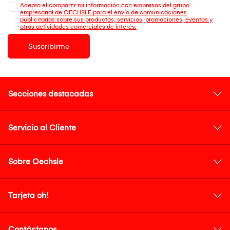
Acepto el compartir mi información con empresas del grupo
empresarial de OECHSLE para el envío de comunicaciones
publicitarias sobre sus productos, servicios, promociones, eventos y
otras actividades comerciales de interés.
Suscribirme
Secciones destacadas
Servicio al Cliente
Sobre Oechsle
Tarjeta oh!
Contáctanos