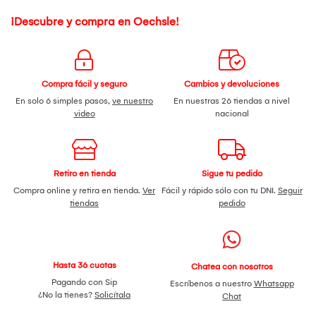
¡Descubre y compra en Oechsle!
Compra fácil y seguro
Cambios y devoluciones
En solo 6 simples pasos,
ve nuestro
En nuestras 26 tiendas a nivel
video
nacional
Retiro en tienda
Sigue tu pedido
Compra online y retira en tienda.
Ver
Fácil y rápido sólo con tu DNI.
Seguir
tiendas
pedido
Hasta 36 cuotas
Chatea con nosotros
Pagando con Sip
Escríbenos a nuestro
Whatsapp
¿No la tienes?
Solicítala
Chat