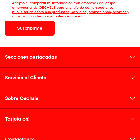
Acepto el compartir mi información con empresas del grupo
empresarial de OECHSLE para el envío de comunicaciones
publicitarias sobre sus productos, servicios, promociones, eventos y
otras actividades comerciales de interés.
Suscribirme
Secciones destacadas
Servicio al Cliente
Sobre Oechsle
Tarjeta oh!
Contáctanos