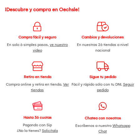
¡Descubre y compra en Oechsle!
Compra fácil y seguro
Cambios y devoluciones
En solo 6 simples pasos,
ve nuestro
En nuestras 26 tiendas a nivel
video
nacional
Retiro en tienda
Sigue tu pedido
Compra online y retira en tienda.
Ver
Fácil y rápido sólo con tu DNI.
Seguir
tiendas
pedido
Hasta 36 cuotas
Chatea con nosotros
Pagando con Sip
Escríbenos a nuestro
Whatsapp
¿No la tienes?
Solicítala
Chat