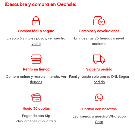
¡Descubre y compra en Oechsle!
Compra fácil y seguro
Cambios y devoluciones
En solo 6 simples pasos,
ve nuestro
En nuestras 26 tiendas a nivel
video
nacional
Retiro en tienda
Sigue tu pedido
Compra online y retira en tienda.
Ver
Fácil y rápido sólo con tu DNI.
Seguir
tiendas
pedido
Hasta 36 cuotas
Chatea con nosotros
Pagando con Sip
Escríbenos a nuestro
Whatsapp
¿No la tienes?
Solicítala
Chat