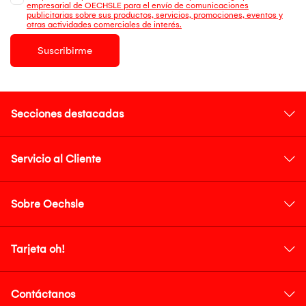
empresarial de OECHSLE para el envío de comunicaciones
publicitarias sobre sus productos, servicios, promociones, eventos y
otras actividades comerciales de interés.
Suscribirme
Secciones destacadas
Servicio al Cliente
Sobre Oechsle
Tarjeta oh!
Contáctanos