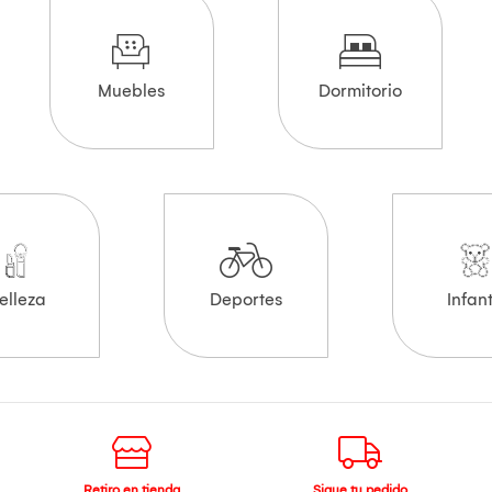
Muebles
Dormitorio
elleza
Deportes
Infant
Retiro en tienda
Sigue tu pedido