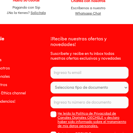
Hasta 36 cuotas
Chatea con nosotros
Pagando con Sip
Escríbenos a nuestro
¿No la tienes?
Solicítala
Whatsapp Chat
le
¡Recibe nuestras ofertas y
novedades!
Suscríbete y recibe en tu inbox todas
nuestras ofertas exclusivas y novedades
s
sotros
onales
tros
- Ethics channel
endencias!
He leído la Política de Privacidad de
Canales Digitales OECHSLE y declaro
haber sido informado sobre el tratamiento
de mis datos personales.