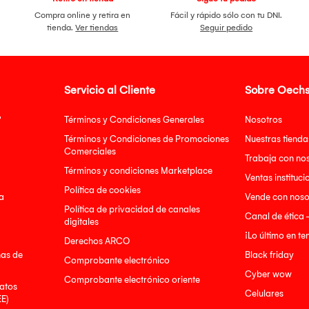
Compra online y retira en
Fácil y rápido sólo con tu DNI.
tienda.
Ver tiendas
Seguir pedido
Servicio al Cliente
Sobre Oechs
?
Términos y Condiciones Generales
Nosotros
Términos y Condiciones de Promociones
Nuestras tienda
Comerciales
Trabaja con no
Términos y condiciones Marketplace
Ventas instituci
Política de cookies
a
Vende con noso
Política de privacidad de canales
Canal de ética 
digitales
¡Lo último en t
Derechos ARCO
nas de
Black friday
Comprobante electrónico
Cyber wow
Comprobante electrónico oriente
atos
Celulares
EE)