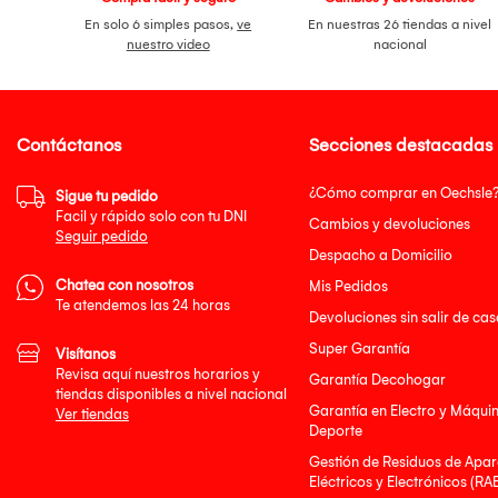
En solo 6 simples pasos,
ve
En nuestras 26 tiendas a nivel
nuestro video
nacional
Contáctanos
Secciones destacadas
¿Cómo comprar en Oechsle
Sigue tu pedido
Facil y rápido solo con tu DNI
Cambios y devoluciones
Seguir pedido
Despacho a Domicilio
Chatea con nosotros
Mis Pedidos
Te atendemos las 24 horas
Devoluciones sin salir de cas
Super Garantía
Visítanos
Revisa aquí nuestros horarios y
Garantía Decohogar
tiendas disponibles a nivel nacional
Garantía en Electro y Máqui
Ver tiendas
Deporte
Gestión de Residuos de Apar
Eléctricos y Electrónicos (RA