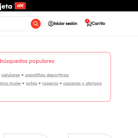
0
Iniciar sesión
Carrito
 búsquedas populares
•
celulares
•
zapatillas deportivas
atos mujer
•
sofas
•
roperos
•
casacas y abrigos