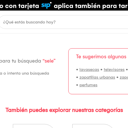
Te sugerimos algunas
 para tu búsqueda
“sele”
•
lavasecas
•
televisores
fía o intenta una búsqueda
•
zapatillas urbanas
•
zap
•
perfumes
También puedes explorar nuestras categorías