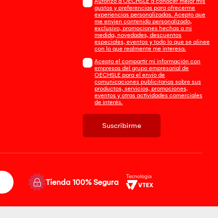
Autorizo a OECHSLE a conocer mejor mis
gustos y preferencias para ofrecerme
experiencias personalizadas. Acepto que
me envien contenido personalizado,
exclusivo, promociones hechas a mi
medida, novedades, descuentos
especiales, eventos y todo lo que se alinee
con lo que realmente me interesa.
Acepto el compartir mi información con
empresas del grupo empresarial de
OECHSLE para el envío de
comunicaciones publicitarias sobre sus
productos, servicios, promociones,
eventos y otras actividades comerciales
de interés.
Suscribirme
Tienda 100% Segura