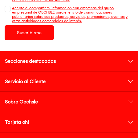
Acepto el compartir mi información con empresas del grupo
empresarial de OECHSLE para el envío de comunicaciones
publicitarias sobre sus productos, servicios, promociones, eventos y
otras actividades comerciales de interés.
Suscribirme
Secciones destacadas
Servicio al Cliente
Sobre Oechsle
Tarjeta oh!