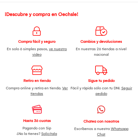
¡Descubre y compra en Oechsle!
Compra fácil y seguro
Cambios y devoluciones
En solo 6 simples pasos,
ve nuestro
En nuestras 26 tiendas a nivel
video
nacional
Retiro en tienda
Sigue tu pedido
Compra online y retira en tienda.
Ver
Fácil y rápido sólo con tu DNI.
Seguir
tiendas
pedido
Hasta 36 cuotas
Chatea con nosotros
Pagando con Sip
Escríbenos a nuestro
Whatsapp
¿No la tienes?
Solicítala
Chat