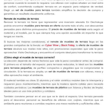
personas cuando la ocasión lo requiere. Los sillones con cojines añaden un nivel extra
de confort, convirtiendo cualquier terraza en un espacio para relajarse de verdad.
Elegir un
set de muebles para terraza
también simplifica la decisión de compra y
garantiza un resultado visualmente uniforme.
Remate de muebles de terraza
Renovar la terraza no tiene que representar una inversión elevada. En Oechsle.pe
podrás encontrar
muebles para terraza en oferta
durante todo el año, con descuentos
pensados para distintos presupuestos. El
precio de muebles de terraza
varía según el
material y el modelo, por lo que siempre hay una opción accesible sin importar lo que
tengas en mente.
Si buscas las mejores condiciones, el
remate de muebles de terraza
llega en las
grandes campañas de la tienda: en
Cyber Wow
y
Black Friday
, la
oferta de muebles de
terraza
alcanza sus niveles más altos, con promociones especiales que vale la pena
aprovechar. Visita Oechsle.pe y encuentra el conjunto ideal para transformar tu terraza.
¿Cómo elegir el mueble de terraza correcto?
La elección depende de varios factores que vale la pena considerar antes de comprar.
El primero es el tamaño del espacio: para terrazas reducidas, lo ideal son los
muebles
para terrazas pequeñas
, de perfiles compactos o plegables que no comprometan la
circulación. Si la terraza es amplia, un
set de muebles de terraza
con sillones, mesa y
sillas aprovecha mejor el ambiente.
El material también es clave. El aluminio y el ratán sintético resisten bien la intemperie y
requieren poco mantenimiento, mientras que la madera aporta calidez pero necesita
cuidados periódicos. Los
muebles de terraza de plástico
son livianos y fáciles de limpiar,
ideales para un uso más práctico y cotidiano.
También conviene pensar en el uso que se le dará al espacio. Una terraza pensada
para el descanso personal se beneficia de sillones con cojines, mientras que un
ambiente para reuniones o comidas requiere una mesa resistente y suficientes sillas.