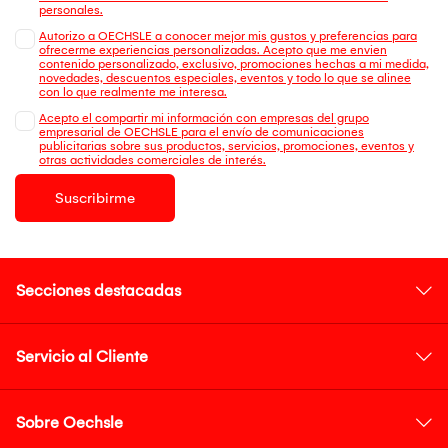
personales.
Autorizo a OECHSLE a conocer mejor mis gustos y preferencias para
ofrecerme experiencias personalizadas. Acepto que me envien
contenido personalizado, exclusivo, promociones hechas a mi medida,
novedades, descuentos especiales, eventos y todo lo que se alinee
con lo que realmente me interesa.
Acepto el compartir mi información con empresas del grupo
empresarial de OECHSLE para el envío de comunicaciones
publicitarias sobre sus productos, servicios, promociones, eventos y
otras actividades comerciales de interés.
Suscribirme
Secciones destacadas
Servicio al Cliente
Sobre Oechsle