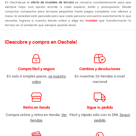
En Oechsle.pe la
oferta de muebles de terraza
se renueva constantemente para que
siempre haya una opción acorde a cada espacio, estilo y presupuesto. Desde
conjuntos compactos para terrazas pequeñas hasta juegos completos con sillones y
mesa, la variedad está pensada para que cada persona encuentre exactamente lo que
necesita. Ingresa a nuestra tienda online y elige los
muebles
que transformarán tu
terraza en el ambiente que siempre quisiste tener.
¡Descubre y compra en Oechsle!
Compra fácil y seguro
Cambios y devoluciones
En solo 6 simples pasos,
ve nuestro
En nuestras 26 tiendas a nivel
video
nacional
Retiro en tienda
Sigue tu pedido
Compra online y retira en tienda.
Ver
Fácil y rápido sólo con tu DNI.
Seguir
tiendas
pedido