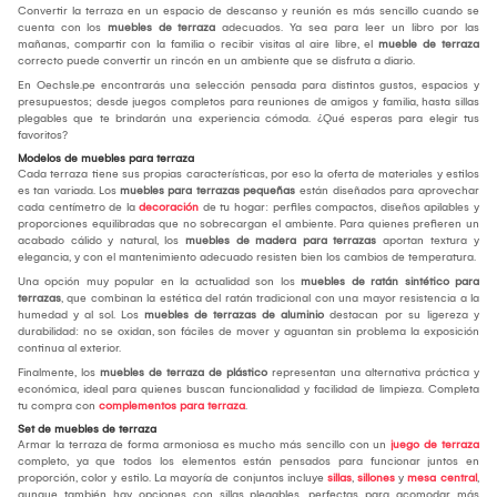
Convertir la terraza en un espacio de descanso y reunión es más sencillo cuando se
cuenta con los
muebles de terraza
adecuados. Ya sea para leer un libro por las
mañanas, compartir con la familia o recibir visitas al aire libre, el
mueble de terraza
correcto puede convertir un rincón en un ambiente que se disfruta a diario.
En Oechsle.pe encontrarás una selección pensada para distintos gustos, espacios y
presupuestos; desde juegos completos para reuniones de amigos y familia, hasta sillas
plegables que te brindarán una experiencia cómoda. ¿Qué esperas para elegir tus
favoritos?
Modelos de muebles para terraza
Cada terraza tiene sus propias características, por eso la oferta de materiales y estilos
es tan variada. Los
muebles para terrazas pequeñas
están diseñados para aprovechar
cada centímetro de la
decoración
de tu hogar: perfiles compactos, diseños apilables y
proporciones equilibradas que no sobrecargan el ambiente. Para quienes prefieren un
acabado cálido y natural, los
muebles de madera para terrazas
aportan textura y
elegancia, y con el mantenimiento adecuado resisten bien los cambios de temperatura.
Una opción muy popular en la actualidad son los
muebles de ratán sintético para
terrazas
, que combinan la estética del ratán tradicional con una mayor resistencia a la
humedad y al sol. Los
muebles de terrazas de aluminio
destacan por su ligereza y
durabilidad: no se oxidan, son fáciles de mover y aguantan sin problema la exposición
continua al exterior.
Finalmente, los
muebles de terraza de plástico
representan una alternativa práctica y
económica, ideal para quienes buscan funcionalidad y facilidad de limpieza. Completa
tu compra con
complementos para terraza
.
Set de muebles de terraza
Armar la terraza de forma armoniosa es mucho más sencillo con un
juego de terraza
completo, ya que todos los elementos están pensados para funcionar juntos en
proporción, color y estilo. La mayoría de conjuntos incluye
sillas
,
sillones
y
mesa central
,
aunque también hay opciones con sillas plegables, perfectas para acomodar más