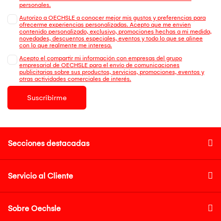
personales.
Autorizo a OECHSLE a conocer mejor mis gustos y preferencias para
ofrecerme experiencias personalizadas. Acepto que me envien
contenido personalizado, exclusivo, promociones hechas a mi medida,
novedades, descuentos especiales, eventos y todo lo que se alinee
con lo que realmente me interesa.
Acepto el compartir mi información con empresas del grupo
empresarial de OECHSLE para el envío de comunicaciones
publicitarias sobre sus productos, servicios, promociones, eventos y
otras actividades comerciales de interés.
Suscribirme
Secciones destacadas
Servicio al Cliente
Sobre Oechsle