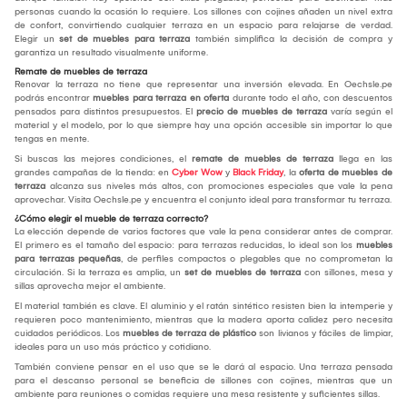
personas cuando la ocasión lo requiere. Los sillones con cojines añaden un nivel extra
de confort, convirtiendo cualquier terraza en un espacio para relajarse de verdad.
Elegir un
set de muebles para terraza
también simplifica la decisión de compra y
garantiza un resultado visualmente uniforme.
Remate de muebles de terraza
Renovar la terraza no tiene que representar una inversión elevada. En Oechsle.pe
podrás encontrar
muebles para terraza en oferta
durante todo el año, con descuentos
pensados para distintos presupuestos. El
precio de muebles de terraza
varía según el
material y el modelo, por lo que siempre hay una opción accesible sin importar lo que
tengas en mente.
Si buscas las mejores condiciones, el
remate de muebles de terraza
llega en las
grandes campañas de la tienda: en
Cyber Wow
y
Black Friday
, la
oferta de muebles de
terraza
alcanza sus niveles más altos, con promociones especiales que vale la pena
aprovechar. Visita Oechsle.pe y encuentra el conjunto ideal para transformar tu terraza.
¿Cómo elegir el mueble de terraza correcto?
La elección depende de varios factores que vale la pena considerar antes de comprar.
El primero es el tamaño del espacio: para terrazas reducidas, lo ideal son los
muebles
para terrazas pequeñas
, de perfiles compactos o plegables que no comprometan la
circulación. Si la terraza es amplia, un
set de muebles de terraza
con sillones, mesa y
sillas aprovecha mejor el ambiente.
El material también es clave. El aluminio y el ratán sintético resisten bien la intemperie y
requieren poco mantenimiento, mientras que la madera aporta calidez pero necesita
cuidados periódicos. Los
muebles de terraza de plástico
son livianos y fáciles de limpiar,
ideales para un uso más práctico y cotidiano.
También conviene pensar en el uso que se le dará al espacio. Una terraza pensada
para el descanso personal se beneficia de sillones con cojines, mientras que un
ambiente para reuniones o comidas requiere una mesa resistente y suficientes sillas.