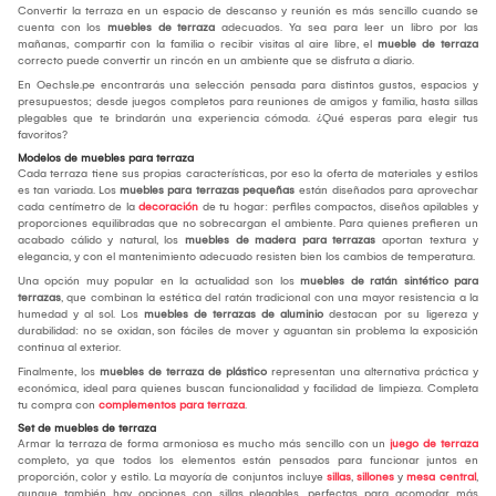
Convertir la terraza en un espacio de descanso y reunión es más sencillo cuando se
cuenta con los
muebles de terraza
adecuados. Ya sea para leer un libro por las
mañanas, compartir con la familia o recibir visitas al aire libre, el
mueble de terraza
correcto puede convertir un rincón en un ambiente que se disfruta a diario.
En Oechsle.pe encontrarás una selección pensada para distintos gustos, espacios y
presupuestos; desde juegos completos para reuniones de amigos y familia, hasta sillas
plegables que te brindarán una experiencia cómoda. ¿Qué esperas para elegir tus
favoritos?
Modelos de muebles para terraza
Cada terraza tiene sus propias características, por eso la oferta de materiales y estilos
es tan variada. Los
muebles para terrazas pequeñas
están diseñados para aprovechar
cada centímetro de la
decoración
de tu hogar: perfiles compactos, diseños apilables y
proporciones equilibradas que no sobrecargan el ambiente. Para quienes prefieren un
acabado cálido y natural, los
muebles de madera para terrazas
aportan textura y
elegancia, y con el mantenimiento adecuado resisten bien los cambios de temperatura.
Una opción muy popular en la actualidad son los
muebles de ratán sintético para
terrazas
, que combinan la estética del ratán tradicional con una mayor resistencia a la
humedad y al sol. Los
muebles de terrazas de aluminio
destacan por su ligereza y
durabilidad: no se oxidan, son fáciles de mover y aguantan sin problema la exposición
continua al exterior.
Finalmente, los
muebles de terraza de plástico
representan una alternativa práctica y
económica, ideal para quienes buscan funcionalidad y facilidad de limpieza. Completa
tu compra con
complementos para terraza
.
Set de muebles de terraza
Armar la terraza de forma armoniosa es mucho más sencillo con un
juego de terraza
completo, ya que todos los elementos están pensados para funcionar juntos en
proporción, color y estilo. La mayoría de conjuntos incluye
sillas
,
sillones
y
mesa central
,
aunque también hay opciones con sillas plegables, perfectas para acomodar más