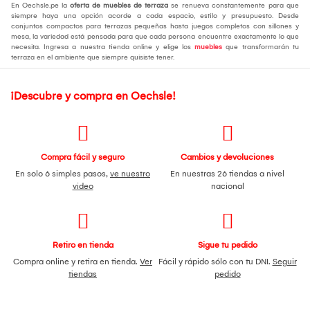
En Oechsle.pe la
oferta de muebles de terraza
se renueva constantemente para que
siempre haya una opción acorde a cada espacio, estilo y presupuesto. Desde
conjuntos compactos para terrazas pequeñas hasta juegos completos con sillones y
mesa, la variedad está pensada para que cada persona encuentre exactamente lo que
necesita. Ingresa a nuestra tienda online y elige los
muebles
que transformarán tu
terraza en el ambiente que siempre quisiste tener.
¡Descubre y compra en Oechsle!
Compra fácil y seguro
Cambios y devoluciones
En solo 6 simples pasos,
ve nuestro
En nuestras 26 tiendas a nivel
video
nacional
Retiro en tienda
Sigue tu pedido
Compra online y retira en tienda.
Ver
Fácil y rápido sólo con tu DNI.
Seguir
tiendas
pedido