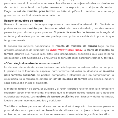
personas cuando la ocasión lo requiere. Los sillones con cojines añaden un nivel extra
de confort, convirtiendo cualquier terraza en un espacio para relajarse de verdad.
Elegir un
set de muebles para terraza
también simplifica la decisión de compra y
garantiza un resultado visualmente uniforme.
Remate de muebles de terraza
Renovar la terraza no tiene que representar una inversión elevada. En Oechsle.pe
podrás encontrar
muebles para terraza en oferta
durante todo el año, con descuentos
pensados para distintos presupuestos. El
precio de muebles de terraza
varía según el
material y el modelo, por lo que siempre hay una opción accesible sin importar lo que
tengas en mente.
Si buscas las mejores condiciones, el
remate de muebles de terraza
llega en las
grandes campañas de la tienda: en
Cyber Wow
y
Black Friday
, la
oferta de muebles de
terraza
alcanza sus niveles más altos, con promociones especiales que vale la pena
aprovechar. Visita Oechsle.pe y encuentra el conjunto ideal para transformar tu terraza.
¿Cómo elegir el mueble de terraza correcto?
La elección depende de varios factores que vale la pena considerar antes de comprar.
El primero es el tamaño del espacio: para terrazas reducidas, lo ideal son los
muebles
para terrazas pequeñas
, de perfiles compactos o plegables que no comprometan la
circulación. Si la terraza es amplia, un
set de muebles de terraza
con sillones, mesa y
sillas aprovecha mejor el ambiente.
El material también es clave. El aluminio y el ratán sintético resisten bien la intemperie y
requieren poco mantenimiento, mientras que la madera aporta calidez pero necesita
cuidados periódicos. Los
muebles de terraza de plástico
son livianos y fáciles de limpiar,
ideales para un uso más práctico y cotidiano.
También conviene pensar en el uso que se le dará al espacio. Una terraza pensada
para el descanso personal se beneficia de sillones con cojines, mientras que un
ambiente para reuniones o comidas requiere una mesa resistente y suficientes sillas.