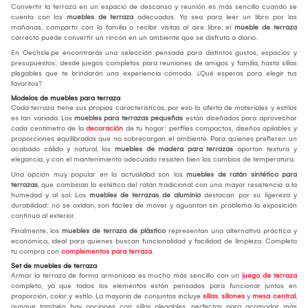
Convertir la terraza en un espacio de descanso y reunión es más sencillo cuando se
cuenta con los
muebles de terraza
adecuados. Ya sea para leer un libro por las
mañanas, compartir con la familia o recibir visitas al aire libre, el
mueble de terraza
correcto puede convertir un rincón en un ambiente que se disfruta a diario.
En Oechsle.pe encontrarás una selección pensada para distintos gustos, espacios y
presupuestos; desde juegos completos para reuniones de amigos y familia, hasta sillas
plegables que te brindarán una experiencia cómoda. ¿Qué esperas para elegir tus
favoritos?
Modelos de muebles para terraza
Cada terraza tiene sus propias características, por eso la oferta de materiales y estilos
es tan variada. Los
muebles para terrazas pequeñas
están diseñados para aprovechar
cada centímetro de la
decoración
de tu hogar: perfiles compactos, diseños apilables y
proporciones equilibradas que no sobrecargan el ambiente. Para quienes prefieren un
acabado cálido y natural, los
muebles de madera para terrazas
aportan textura y
elegancia, y con el mantenimiento adecuado resisten bien los cambios de temperatura.
Una opción muy popular en la actualidad son los
muebles de ratán sintético para
terrazas
, que combinan la estética del ratán tradicional con una mayor resistencia a la
humedad y al sol. Los
muebles de terrazas de aluminio
destacan por su ligereza y
durabilidad: no se oxidan, son fáciles de mover y aguantan sin problema la exposición
continua al exterior.
Finalmente, los
muebles de terraza de plástico
representan una alternativa práctica y
económica, ideal para quienes buscan funcionalidad y facilidad de limpieza. Completa
tu compra con
complementos para terraza
.
Set de muebles de terraza
Armar la terraza de forma armoniosa es mucho más sencillo con un
juego de terraza
completo, ya que todos los elementos están pensados para funcionar juntos en
proporción, color y estilo. La mayoría de conjuntos incluye
sillas
,
sillones
y
mesa central
,
aunque también hay opciones con sillas plegables, perfectas para acomodar más