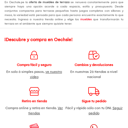
En Oechsle.pe la
oferta de muebles de terraza
se renueva constantemente para que
siempre haya una opción acorde a cada espacio, estilo y presupuesto. Desde
conjuntos compactos para terrazas pequeñas hasta juegos completos con sillones y
mesa, la variedad está pensada para que cada persona encuentre exactamente lo que
necesita. Ingresa a nuestra tienda online y elige los
muebles
que transformarán tu
terraza en el ambiente que siempre quisiste tener.
¡Descubre y compra en Oechsle!
Compra fácil y seguro
Cambios y devoluciones
En solo 6 simples pasos,
ve nuestro
En nuestras 26 tiendas a nivel
video
nacional
Retiro en tienda
Sigue tu pedido
Compra online y retira en tienda.
Ver
Fácil y rápido sólo con tu DNI.
Seguir
tiendas
pedido