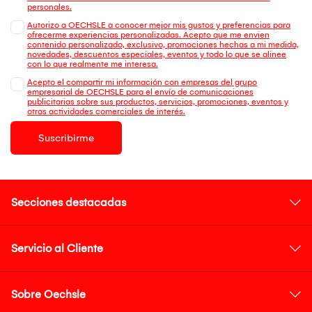
personales.
Autorizo a OECHSLE a conocer mejor mis gustos y preferencias para
ofrecerme experiencias personalizadas. Acepto que me envien
contenido personalizado, exclusivo, promociones hechas a mi medida,
novedades, descuentos especiales, eventos y todo lo que se alinee
con lo que realmente me interesa.
Acepto el compartir mi información con empresas del grupo
empresarial de OECHSLE para el envío de comunicaciones
publicitarias sobre sus productos, servicios, promociones, eventos y
otras actividades comerciales de interés.
Suscribirme
Secciones destacadas
Servicio al Cliente
Sobre Oechsle