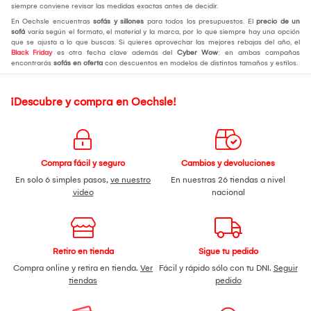
siempre conviene revisar las medidas exactas antes de decidir.
En Oechsle encuentras
sofás y sillones
para todos los presupuestos. El
precio de un
sofá
varía según el formato, el material y la marca, por lo que siempre hay una opción
que se ajusta a lo que buscas. Si quieres aprovechar las mejores rebajas del año, el
Black Friday
es otra fecha clave además del
Cyber Wow
: en ambas campañas
encontrarás
sofás en oferta
con descuentos en modelos de distintos tamaños y estilos.
¡Descubre y compra en Oechsle!
Compra fácil y seguro
Cambios y devoluciones
En solo 6 simples pasos,
ve nuestro
En nuestras 26 tiendas a nivel
video
nacional
Retiro en tienda
Sigue tu pedido
Compra online y retira en tienda.
Ver
Fácil y rápido sólo con tu DNI.
Seguir
tiendas
pedido