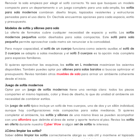
Renovar la sala empieza por elegir el sofá correcto. Ya sea que busques un modelo
compacto para un departamento o un juego completo para una sala amplia, los
sofás
para sala modernos
combinan diseño limpio, tapizados resistentes y estructuras
pensadas para el uso diario. En Oechsle encuentras opciones para cada espacio, estilo
y presupuesto.
Modelos de sofás y sillones para sala
La oferta de formatos cubre cualquier necesidad de espacio y estilo. Los
sofás
modernos pequeños
están diseñados para salas compactas. Este
sofá para sala
pequeña
permite aprovechar cada metro sin renunciar a la comodidad.
Para mayor capacidad, el
sofá de un cuerpo
funciona como asiento auxiliar, el
sofá de
2 cuerpos
se adapta a salas medianas y el
sofá 3 cuerpos
es la opción más completa
para espacios familiares.
Si quieres aprovechar las esquinas, los
sofás en L modernos
maximizan los asientos
disponibles. También puedes optar por
sillones para salas baratos
si buscas optimizar el
presupuesto. Revisa también otros
muebles de sala
para armar un ambiente coherente
desde el inicio.
Juego de sofás modernos
Optar por un
juego de sofás modernos
tiene una ventaja clara: todos los piezas
comparten el mismo tapizado, color y línea de diseño, lo que da unidad al ambiente sin
necesidad de combinar estilos.
Un
juego de sofá
típico incluye un sofá de tres cuerpos, uno de dos y un sillón individual,
aunque hay configuraciones más compactas para salas medianas. Si quieres
completar el ambiente, los
sofás y sillones
de una misma línea se pueden acompañar
con una
alfombra
que delimite el área de estar y aporte textura al piso. Revisa los
sofás
en oferta
durante nuestro
Cyber Wow
si algún
set de sofás
te interesa.
¿Cómo limpiar los sofás?
Saber
cómo limpiar los sofás
correctamente alarga su vida útil y mantiene el tapizado