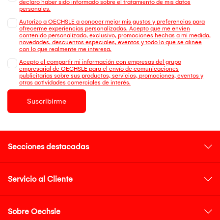
declaro haber sido informado sobre el tratamiento de mis datos
personales.
Autorizo a OECHSLE a conocer mejor mis gustos y preferencias para
ofrecerme experiencias personalizadas. Acepto que me envien
contenido personalizado, exclusivo, promociones hechas a mi medida,
novedades, descuentos especiales, eventos y todo lo que se alinee
con lo que realmente me interesa.
Acepto el compartir mi información con empresas del grupo
empresarial de OECHSLE para el envío de comunicaciones
publicitarias sobre sus productos, servicios, promociones, eventos y
otras actividades comerciales de interés.
Suscribirme
Secciones destacadas
Servicio al Cliente
Sobre Oechsle