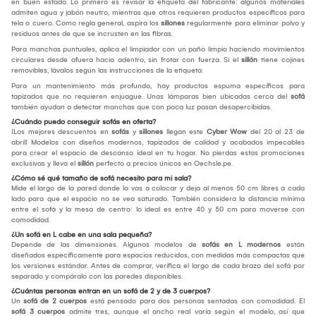
en buen estado. Lo primero es revisar la etiqueta del fabricante: algunos materiales
admiten agua y jabón neutro, mientras que otros requieren productos específicos para
tela o cuero. Como regla general, aspira los
sillones
regularmente para eliminar polvo y
residuos antes de que se incrusten en las fibras.
Para manchas puntuales, aplica el limpiador con un paño limpio haciendo movimientos
circulares desde afuera hacia adentro, sin frotar con fuerza. Si el
sillón
tiene cojines
removibles, lávalos según las instrucciones de la etiqueta.
Para un mantenimiento más profundo, hay productos espuma específicos para
tapizados que no requieren enjuague. Unas lámparas bien ubicadas cerca del
sofá
también ayudan a detectar manchas que con poca luz pasan desapercibidas.
¿Cuándo puedo conseguir sofás en oferta?
¡Los mejores descuentos en
sofás
y
sillones
llegan este
Cyber Wow
del 20 al 23 de
abril! Modelos con diseños modernos, tapizados de calidad y acabados impecables
para crear el espacio de descanso ideal en tu hogar. No pierdas estas promociones
exclusivas y lleva el
sillón
perfecto a precios únicos en Oechsle.pe.
¿Cómo sé qué tamaño de sofá necesito para mi sala?
Mide el largo de la pared donde lo vas a colocar y deja al menos 50 cm libres a cada
lado para que el espacio no se vea saturado. También considera la distancia mínima
entre el sofá y la mesa de centro: lo ideal es entre 40 y 50 cm para moverse con
comodidad.
¿Un sofá en L cabe en una sala pequeña?
Depende de las dimensiones. Algunos modelos de
sofás en L modernos
están
diseñados específicamente para espacios reducidos, con medidas más compactas que
los versiones estándar. Antes de comprar, verifica el largo de cada brazo del sofá por
separado y compáralo con las paredes disponibles.
¿Cuántas personas entran en un sofá de 2 y de 3 cuerpos?
Un
sofá de 2 cuerpos
está pensado para dos personas sentadas con comodidad. El
sofá 3 cuerpos
admite tres, aunque el ancho real varía según el modelo, así que