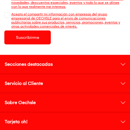
novedades, descuentos especiales, eventos y todo lo que se alinee
con lo que realmente me interesa.
Acepto el compartir mi información con empresas del grupo
empresarial de OECHSLE para el envío de comunicaciones
publicitarias sobre sus productos, servicios, promociones, eventos y
otras actividades comerciales de interés.
Suscribirme
Secciones destacadas
Servicio al Cliente
Sobre Oechsle
Tarjeta oh!