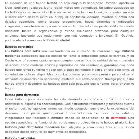
La elección de una buena
butaca
no solo mejora la decoración, también aporta un
lugar ideal para relajarse, leer o recibir visitas con comodidad. Un punto destacado de
las
butacas
es su versatilidad. Pueden ser el punto focal en la sala, acompañar un sofá
o servir como asiento extra en cualquier habitación. Además, muchas cuentan con
detalles especiales, como brazos ergonómicos, bases giratorias o reposapiés
integrados, características que aumentan su funcionalidad sin perder estilo. Su diseño
adaptable facilita la organización y ofrece soluciones prácticas para cualquier
ambiente, haciendo que cada rincón sea más acogedor y funcional. ¡En Oechsle,
podrás elegir las mejores
butacas en oferta
!
Butacas para salas
Las
butacas para salas
son una tendencia en el diseño de interiores. Elegir
butacas
modernas
adecuadas implica considerar tanto la comodidad como la estética, y en
Oechsle.pe ofrecemos opciones que cumplen con ambas. La calidad de los materiales
utilizados, como maderas sólidas y tapizados de alta resistencia, garantiza que cada
butaca mantenga su forma y color con el paso del tiempo, incluso en uso constante. La
variedad de colores disponibles para las butacas para salas permite personalizar el
ambiente de acuerdo a la decoración existente o al estilo deseado. Navega por nuestra
tienda online y descubre las butacas para sala pequeña que tenemos para renovar tu
hogar.
Butaca para dormitorio
Cada butaca para dormitorio ha sido diseñada para ofrecer máximo confort y
adaptarse al espacio sin sobrecargarlo. Con estructuras resistentes y tapizados suaves
al tacto, nuestras opciones crean un rincón acogedor que eleva la experiencia del
descanso. Son piezas que aportan funcionalidad sin renunciar a la estética,
integrándose con facilidad a distintos estilos de decoración de tu
dormitorio
. Una
opción especialmente funcional dentro de nuestra colección es la
butaca giratoria
. Las
butacas para dormitorios modernos
bien elegidas pueden convertirse en un rincón
acogedor donde disfrutar de momentos de tranquilidad.
Butacas minimalistas