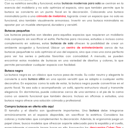
Con su estética sencilla y funcional, estas
butacas modernas para sala
se centran en la
esencia del mobiliario y no solo optimiza el espacio, sino que también permite que la
butaca se convierta en un punto focal en la decoración. Colocando una butaca
minimalista junto a una
cómoda de melamina
, lograrás crear un espacio que no solo es
funcional, sino también visualmente armonioso. Invertir en una butaca minimalista es
apostar por un mueble atemporal, duradero y versátil.
Butacas pequeñas
Las butacas pequeñas son ideales para aquellos espacios que requieren un mobiliario
más compacto sin sacrificar el estilo. Perfectas para rincones, estudios o incluso como
complemento en salones, estas
butacas de sala
ofrecen la posibilidad de crear un
ambiente acogedor y funcional. Ubicar un
centro de entretenimiento
cerca de tus
butacas pequeña
s
no solo optimiza el uso del espacio, sino que crea una zona perfecta
para ver tus series o películas favoritas con comodidad. A menudo, se pueden
encontrar estos modelos de butacas en una variedad de diseños y colores, lo que
permite personalizar cualquier espacio con facilidad.
Butaca negra
La butaca negra es un clásico que nunca pasa de moda. Su color neutro y elegante la
convierte a esta
butaca sillón
en una opción versátil que se adapta a cualquier estilo
decorativo. En espacios como la sala de estar, la butaca negra puede convertirse en el
punto focal. Ya sea sola o acompañando un sofá, aporta estructura visual y transmite
elegancia. En dormitorios, puede colocarse cerca de una ventana o al pie de la cama
como un asiento funcional que también decora. Incluso en oficinas o estudios, una
butaca negra ofrece una solución cómoda y profesional.
Compra butacas en oferta sólo aquí
El tamaño y el diseño son igualmente importantes. Una
butaca
debe integrarse
armónicamente en el espacio disponible, sin sacrificar la estética. Considera los
colores y materiales que complementen tu decoración. Además, la ergonomía juega un
papel clave; busca modelos que ofrezcan soporte adecuado para la espalda y el cuello,
especialmente si pasarás largas horas en ella. Aprovecha los
descuentos Cyber Day
y