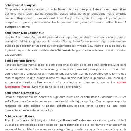
Sofá Rosen 3 cuerpos:
No puedes equivocarte con un sofá Rosen de tres cuerpos. Este modelo versátil es
perfecto para todo tipo de espacios, desde salas de estar pequeñas hasta amplios
salones. Disponible en una variedad de estilos y colores, puedes elegir el que mejor se
adapte a tu gusto y decoración. No lo pienses más y compra nuestro
sillón Rosen 3
cuerpos
en oferta.
Sofá Rosen Mira Zander 3C:
El sofá Rosen Mira Zander 3C presenta un espectacular diseño contemporáneo que te
permitirá exhibir tu gusto por la moda. ¿Por qué conformarte con algo convencional
cuando puedes tener un sofá que atraiga todas las miradas? Su marco de madera y su
tapizado lujoso de este modelo de
sofá Rosen
te garantizan además una durabilidad
excepcional.
Sofá Seccional Rosen:
Para las familias numerosas, el sofá seccional Rosen es la elección perfecta. Este sofá
de secciones separables ofrece un gran espacio para relajarse y pasar un buen rato
con la familia o amigos. Al ser modular, puedes organizar las secciones de la forma que
más te agrade, lo que brinda a este mueble una versatilidad inigualable. Recuerda que
en nuestra tienda online encontrarás productos en descuento como las
camas
funcionales Rosen
. ¡Esta marca no deja de sorprender!.
Sofá Rosen Clermont 3C:
Lleva tu experiencia de confort al siguiente nivel con el sofá Rosen Clermont 3C. Este
sofá Rosen
te ofrece la perfecta combinación de lujo y confort. Con su gran espacio,
tapizado de alta calidad y diseño sofisticado, puedes estar seguro de que cada
momento en este sofá será un lujo.
Sofá de cuero Rosen:
Para los amantes del lujo y durabilidad, el
Rosen sofás de cuero
es el compañero ideal.
Su piel de alta calidad es conocida por su resistencia al paso del tiempo y su superficie
suave al tacto. Ideal para espacios elegantes y modernos que buscan un toque de