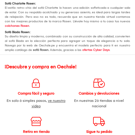
Sofá Charlotte Rosen:
El estilo retro-chic del sofá Charlotte lo hacen una adición sofisticada a cualquier sala
de estar. Con su respaldo acolchado y su generoso asiento, es ideal para largas tardes
de relajación. Pero eso no es todo, recuerda que en nuestra tienda virtual contamos
con los mejores productos de la marca Rosen. Llévate hoy mismo a tu casa tus nuevos
colchones Rosen
.
Sofá Biada Rosen:
Su diseño limpio y moderno, combinado con su construcción de alta calidad, convierten
al sofá Biada en la elección perfecta para agregar un toque de elegancia a tu sala.
Navega por la web de Oechsle.pe y encuentra el modelo perfecto para ti en nuestro
amplio catálogo de
sofá Rosen.
Además, gracias a las
ofertas Cyber Days
.
¡Descubre y compra en Oechsle!
Compra fácil y seguro
Cambios y devoluciones
En solo 6 simples pasos,
ve nuestro
En nuestras 26 tiendas a nivel
video
nacional
Retiro en tienda
Sigue tu pedido