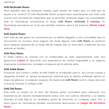
distinción.
Sofá Reclinable Rosen:
Para aquellos días de exhausto trabajo, ¿qué puede ser mejor que un sofá que se
ajuste a tu confort? El sofá Reclinable Rosen proporciona exactamente eso. Este sofá
cuenta con mecanismos integrados que te permiten reclinarte según tus necesidades.
Sólo en Oechsle.pe encontrarás el mejor
sofá Rosen reclinable 3 cuerpos.
En
Oechsle.pe pensamos en ti así que también traemos para ti las mejores
ofertas Cyber
Wow
.
Sofá Sophia Rosen:
Este sofá de alta gama se caracteriza por su diseño elegante y una comodidad que no
encuentras en muchos otros lugares. Sin duda alguna, este
sofá Rosen
es perfecto
para relajarse después de un largo día de trabajo, leer un buen libro o disfrutar de una
película en familia.
Sofá Petry Rosen:
El estilo clásico se mezcla con la modernidad en este impresionante sofá. Sus
generosos
cojines
te ofrecerán una experiencia de confort inigualable y su aspecto
imponente cambiará por completo el aspecto de tu sala de estar.
Sofá Adele Rosen:
Si buscas unir confort y estilo, el sofá Adele es el indicado para ti. Sus curvas suaves y
elegantes brindan un apoyo excepcional, mientras que su diseño estilizado aporta un
toque de glamour a cualquier espacio. Sin duda este
sofá Rosen
será tu mejor elección
si buscas renovar tu antiguo sofá.
Sofá Dali Rosen:
Este sofá se inspira en la obra del famoso pintor surrealista para ofrecerte una
experiencia de asiento verdaderamente única. Con sus colores vibrantes y su diseño
atrevido, el sofá Dali es un verdadero punto de atracción en cualquier salón. Por si
fuera poco, en Oechsle.pe también encontrarás descuentos en
juegos de dormitorio
Rosen
.