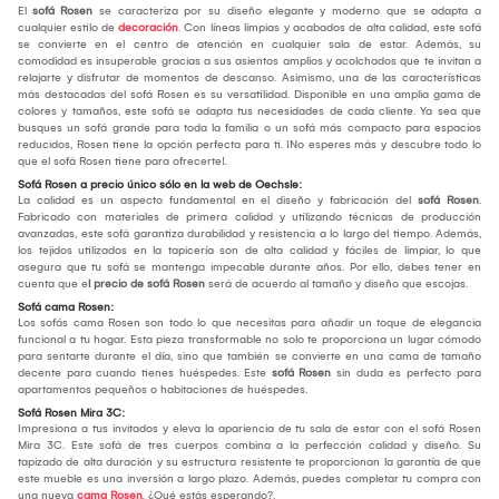
El
sofá Rosen
se caracteriza por su diseño elegante y moderno que se adapta a
cualquier estilo de
decoración
. Con líneas limpias y acabados de alta calidad, este sofá
se convierte en el centro de atención en cualquier sala de estar. Además, su
comodidad es insuperable gracias a sus asientos amplios y acolchados que te invitan a
relajarte y disfrutar de momentos de descanso. Asimismo, una de las características
más destacadas del sofá Rosen es su versatilidad. Disponible en una amplia gama de
colores y tamaños, este sofá se adapta tus necesidades de cada cliente. Ya sea que
busques un sofá grande para toda la familia o un sofá más compacto para espacios
reducidos, Rosen tiene la opción perfecta para ti. ¡No esperes más y descubre todo lo
que el sofá Rosen tiene para ofrecerte!.
Sofá Rosen a precio único sólo en la web de Oechsle:
La calidad es un aspecto fundamental en el diseño y fabricación del
sofá Rosen
.
Fabricado con materiales de primera calidad y utilizando técnicas de producción
avanzadas, este sofá garantiza durabilidad y resistencia a lo largo del tiempo. Además,
los tejidos utilizados en la tapicería son de alta calidad y fáciles de limpiar, lo que
asegura que tu sofá se mantenga impecable durante años. Por ello, debes tener en
cuenta que e
l precio de sofá Rosen
será de acuerdo al tamaño y diseño que escojas.
Sofá cama Rosen:
Los sofás cama Rosen son todo lo que necesitas para añadir un toque de elegancia
funcional a tu hogar. Esta pieza transformable no solo te proporciona un lugar cómodo
para sentarte durante el día, sino que también se convierte en una cama de tamaño
decente para cuando tienes huéspedes. Este
sofá Rosen
sin duda es perfecto para
apartamentos pequeños o habitaciones de huéspedes.
Sofá Rosen Mira 3C:
Impresiona a tus invitados y eleva la apariencia de tu sala de estar con el sofá Rosen
Mira 3C. Este sofá de tres cuerpos combina a la perfección calidad y diseño. Su
tapizado de alta duración y su estructura resistente te proporcionan la garantía de que
este mueble es una inversión a largo plazo. Además, puedes completar tu compra con
una nueva
cama Rosen
. ¿Qué estás esperando?.