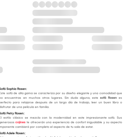
Sofá Sophia Rosen:
Este sofá de alta gama se caracteriza por su diseño elegante y una comodidad que
no encuentras en muchos otros lugares. Sin duda alguna, este
sofá Rosen
es
perfecto para relajarse después de un largo día de trabajo, leer un buen libro o
disfrutar de una película en familia.
Sofá Petry Rosen:
El estilo clásico se mezcla con la modernidad en este impresionante sofá. Sus
generosos
cojines
te ofrecerán una experiencia de confort inigualable y su aspecto
imponente cambiará por completo el aspecto de tu sala de estar.
Sofá Adele Rosen: