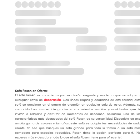
Sofá Rosen en Oferta:
El
sofá Rosen
se caracteriza por su diseño elegante y moderno que se adapta 
cualquier estilo de
decoración
. Con líneas limpias y acabados de alta calidad, est
sofá se convierte en el centro de atención en cualquier sala de estar. Además, s
comodidad es insuperable gracias a sus asientos amplios y acolchados que t
invitan a relajarte y disfrutar de momentos de descanso. Asimismo, una de la
características más destacadas del sofá Rosen es su versatilidad. Disponible en un
amplia gama de colores y tamaños, este sofá se adapta tus necesidades de cad
cliente. Ya sea que busques un sofá grande para toda la familia o un sofá má
compacto para espacios reducidos, Rosen tiene la opción perfecta para ti. ¡N
esperes más y descubre todo lo que el sofá Rosen tiene para ofrecerte!.