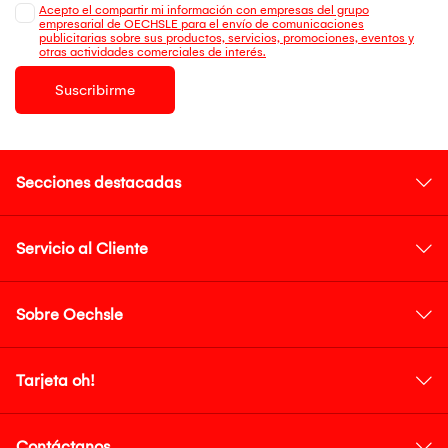
Acepto el compartir mi información con empresas del grupo
empresarial de OECHSLE para el envío de comunicaciones
publicitarias sobre sus productos, servicios, promociones, eventos y
otras actividades comerciales de interés.
Suscribirme
Secciones destacadas
Servicio al Cliente
Sobre Oechsle
Tarjeta oh!
Contáctanos