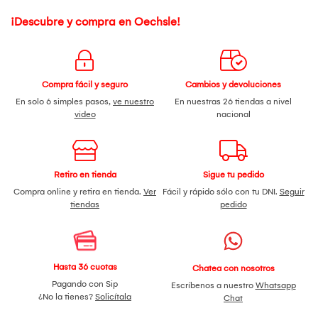
¡Descubre y compra en Oechsle!
Compra fácil y seguro
Cambios y devoluciones
En solo 6 simples pasos,
ve nuestro
En nuestras 26 tiendas a nivel
video
nacional
Retiro en tienda
Sigue tu pedido
Compra online y retira en tienda.
Ver
Fácil y rápido sólo con tu DNI.
Seguir
tiendas
pedido
Hasta 36 cuotas
Chatea con nosotros
Pagando con Sip
Escríbenos a nuestro
Whatsapp
¿No la tienes?
Solicítala
Chat