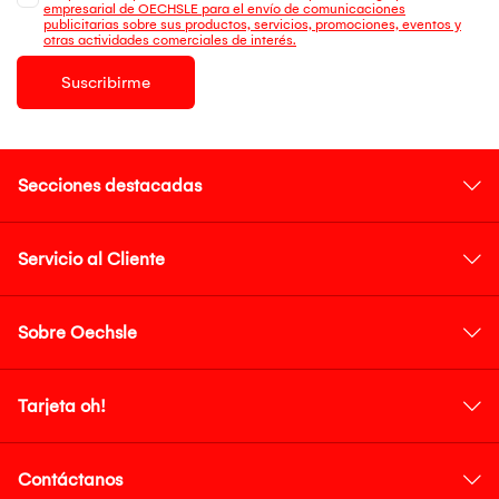
empresarial de OECHSLE para el envío de comunicaciones
publicitarias sobre sus productos, servicios, promociones, eventos y
otras actividades comerciales de interés.
Suscribirme
Secciones destacadas
Servicio al Cliente
Sobre Oechsle
Tarjeta oh!
Contáctanos