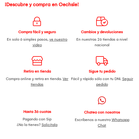
¡Descubre y compra en Oechsle!
Compra fácil y seguro
Cambios y devoluciones
En solo 6 simples pasos,
ve nuestro
En nuestras 26 tiendas a nivel
video
nacional
Retiro en tienda
Sigue tu pedido
Compra online y retira en tienda.
Ver
Fácil y rápido sólo con tu DNI.
Seguir
tiendas
pedido
Hasta 36 cuotas
Chatea con nosotros
Pagando con Sip
Escríbenos a nuestro
Whatsapp
¿No la tienes?
Solicítala
Chat