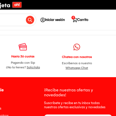
0
Iniciar sesión
Carrito
Hasta 36 cuotas
Chatea con nosotros
Pagando con Sip
Escríbenos a nuestro
¿No la tienes?
Solicítala
Whatsapp Chat
le
¡Recibe nuestras ofertas y
novedades!
Suscríbete y recibe en tu inbox todas
nuestras ofertas exclusivas y novedades
s
sotros