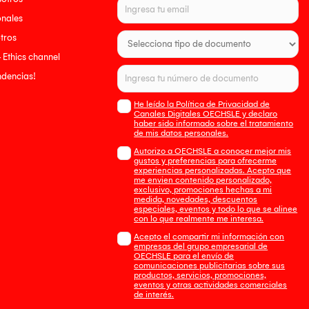
onales
tros
- Ethics channel
endencias!
He leído la Política de Privacidad de
Canales Digitales OECHSLE y declaro
haber sido informado sobre el tratamiento
de mis datos personales.
Autorizo a OECHSLE a conocer mejor mis
gustos y preferencias para ofrecerme
experiencias personalizadas. Acepto que
me envien contenido personalizado,
exclusivo, promociones hechas a mi
medida, novedades, descuentos
especiales, eventos y todo lo que se alinee
con lo que realmente me interesa.
Acepto el compartir mi información con
empresas del grupo empresarial de
OECHSLE para el envío de
comunicaciones publicitarias sobre sus
productos, servicios, promociones,
eventos y otras actividades comerciales
de interés.