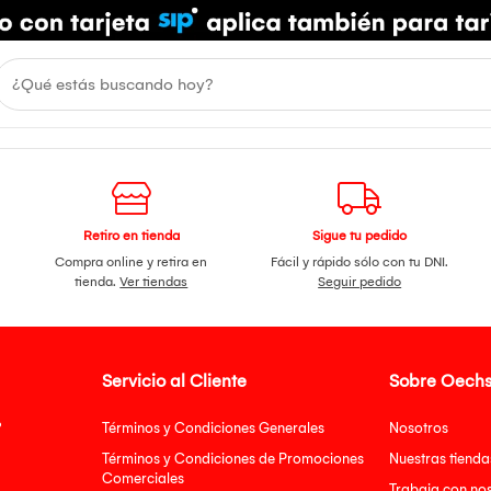
Retiro en tienda
Sigue tu pedido
Compra online y retira en
Fácil y rápido sólo con tu DNI.
tienda.
Ver tiendas
Seguir pedido
Servicio al Cliente
Sobre Oechs
?
Términos y Condiciones Generales
Nosotros
Términos y Condiciones de Promociones
Nuestras tienda
Comerciales
Trabaja con no