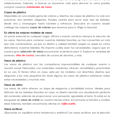
celebraciones. Además, si buscas un accesorio más para decorar tu cena puedes
comprar nuestros
individuales de mesa
.
Copas de plástico
Disponibles en una amplia gama de colores y diseños, las copas de plástico no solo son
prácticas, sino también elegantes. Puedes usarlas para servir todo tipo de bebidas,
desde vino y champagne hasta cócteles y refrescos. Descubre en nuestro amplio
catálogo las mejores
copas de colores
que tenemos para ti. ¡Elige tu favorita!.
En oferta los mejores modelos de vasos:
Un punto esencial en cualquier hogar, oficina o evento social es siempre la elección de
los vasos. Hechos para contener nuestras bebidas favoritas, se han convertido en más
que solo contenedores, ya que su diseño y calidad también juegan un papel en cómo
disfrutamos nuestras bebidas. No importa cuáles sean tus necesidades, seguro que en
nuestra gran
selección de vasos
encontrarás el perfecto para ti. Explora la variedad de
sartenes,
ollas de cocina
, utensilios de cocina de aluminio, y más.
Vasos de plástico:
Los vasos de plástico son los compañeros imprescindibles de cualquier evento o
reunión social. Fabricados con materiales resistentes, ofrecen versatilidad y practicidad
en su uso. Si tienes niños en casa, opta por los modelos con divertidos diseños que
alegrarán a los más pequeños Sin duda alguna, los vasos de plástico satisfacen todas
estas necesidades y muchas más.
Vasos de vidrio:
Los vasos de vidrio ofrecen un toque de elegancia y durabilidad únicos. Ideales para
disfrutar de tus bebidas favoritas en casa, su diseño permite una visualización perfecta
del contenido, además de proporcionar una sensación agradable al tacto. Si estás en la
búsqueda de
vasos de cristal
, en nuestra tienda online encontrarás el tamaño y modelo
ideal. Además, también encontrarás ofertas en
vajilla suelta
.
Vasos acrílicos:
¿Buscando un equilibrio entre resistencia y estética? Los vasos acrílicos son la elección