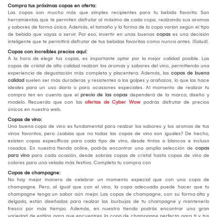
Compra tus próximas copas en oferta:
Las copas son mucho más que simples recipientes para tu bebida favorita. Son
herramientas que te permiten disfrutar al máximo de cada copa, realzando sus aromas
y sabores de forma única. Además, el tamaño y la forma de la copa varían según el tipo
de bebida que vayas a servir. Por eso, invertir en unas buenas
copas
es una decisión
inteligente que te permitirá disfrutar de tus bebidas favoritas como nunca antes. ¡Salud!.
Copas con increíbles precios aquí:
A la hora de elegir tus copas, es importante optar por la mejor calidad posible. Las
copas de cristal de alta calidad realzan los aromas y sabores del vino, permitiendo una
experiencia de degustación más completa y placentera. Además, las
copas de buena
calidad
suelen ser más duraderas y resistentes a los golpes y arañazos, lo que las hace
ideales para un uso diario o para ocasiones especiales. Al momento de realizar tu
compra ten en cuenta que el
precio de las copas
dependerá de la marca, diseño y
modelo. Recuerda que con las
ofertas de Cyber Wow
podrás disfrutar de precios
únicos en nuestra web.
Copas de vino:
Una buena copa de vino es fundamental para realzar los sabores y los aromas de tus
vinos favoritos, pero ¿sabías que no todas las copas de vino son iguales? De hecho,
existen copas específicas para cada tipo de vino, desde tintos a blancos e incluso
rosados. En nuestra tienda online, podrás encontrar una amplia selección de
copas
para vino
para cada ocasión, desde sobrias copas de cristal hasta copas de vino de
colores para una velada más festiva. Completa tu compra con
Copas de champagne:
No hay mejor manera de celebrar un momento especial que con una copa de
champagne. Pero, al igual que con el vino, la copa adecuada puede hacer que tu
champagne tenga un sabor aún mejor. Las copas de champagne, con su forma alta y
delgada, están diseñadas para realzar las burbujas de tu champagne y mantenerlo
fresco por más tiempo. Además, en nuestra tienda podrás encontrar una gran
variedad de estilos para que encuentres la copa de champagne perfecta para ti y tus