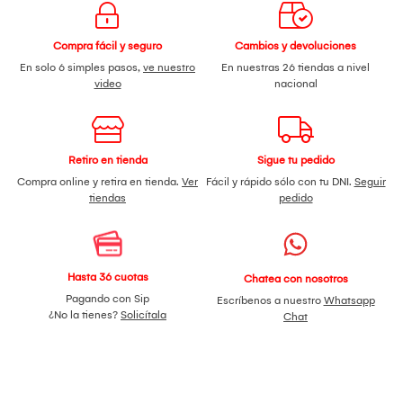
Compra fácil y seguro
Cambios y devoluciones
En solo 6 simples pasos,
ve nuestro
En nuestras 26 tiendas a nivel
video
nacional
Retiro en tienda
Sigue tu pedido
Compra online y retira en tienda.
Ver
Fácil y rápido sólo con tu DNI.
Seguir
tiendas
pedido
Hasta 36 cuotas
Chatea con nosotros
Pagando con Sip
Escríbenos a nuestro
Whatsapp
¿No la tienes?
Solicítala
Chat