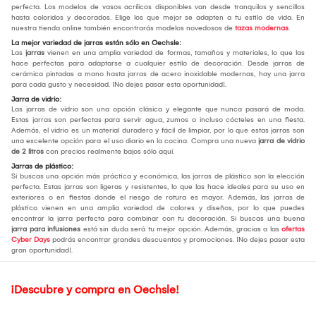
perfecta. Los modelos de vasos acrílicos disponibles van desde tranquilos y sencillos
hasta coloridos y decorados. Elige los que mejor se adapten a tu estilo de vida. En
nuestra tienda online también encontrarás modelos novedosos de
tazas modernas
.
La mejor variedad de jarras están sólo en Oechsle:
Las
jarras
vienen en una amplia variedad de formas, tamaños y materiales, lo que las
hace perfectas para adaptarse a cualquier estilo de decoración. Desde jarras de
cerámica pintadas a mano hasta jarras de acero inoxidable modernas, hay una jarra
para cada gusto y necesidad. ¡No dejes pasar esta oportunidad!.
Jarra de vidrio:
Las jarras de vidrio son una opción clásica y elegante que nunca pasará de moda.
Estas jarras son perfectas para servir agua, zumos o incluso cócteles en una fiesta.
Además, el vidrio es un material duradero y fácil de limpiar, por lo que estas jarras son
una excelente opción para el uso diario en la cocina. Compra una nueva
jarra de vidrio
de 2 litros
con precios realmente bajos sólo aquí.
Jarras de plástico:
Si buscas una opción más práctica y económica, las jarras de plástico son la elección
perfecta. Estas jarras son ligeras y resistentes, lo que las hace ideales para su uso en
exteriores o en fiestas donde el riesgo de rotura es mayor. Además, las jarras de
plástico vienen en una amplia variedad de colores y diseños, por lo que puedes
encontrar la jarra perfecta para combinar con tu decoración. Si buscas una buena
jarra para infusiones
está sin duda será tu mejor opción. Además, gracias a las
ofertas
Cyber Days
podrás encontrar grandes descuentos y promociones. ¡No dejes pasar esta
gran oportunidad!.
¡Descubre y compra en Oechsle!