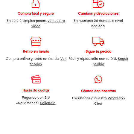
Compra fácil y seguro
Cambios y devoluciones
En solo 6 simples pasos,
ve nuestro
En nuestras 26 tiendas a nivel
video
nacional
Retiro en tienda
Sigue tu pedido
Compra online y retira en tienda.
Ver
Fácil y rápido sólo con tu DNI.
Seguir
tiendas
pedido
Hasta 36 cuotas
Chatea con nosotros
Pagando con Sip
Escríbenos a nuestro
Whatsapp
¿No la tienes?
Solicítala
Chat