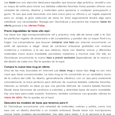
Las
tazas
son una elección ideal para aquellos que buscan algo práctico, versátil y con
un toque de estilo para tomar sus bebidas calientes favoritas. Estas pueden ofrecer una
variedad de colores, diseños y materiales para ajustarse a cualquier presupuesto o
gusto. Ya sea que esté buscando una taza única para su oficina o un regalo especial
para un amigo, la gran selección de tazas en línea seguramente tendrá algo para
satisfacer sus necesidades. Navega por Oechsle.pe y encuentra las mejores
tazas en
oferta
gracias a las
ofertas Friday
.
Precio inigualables de tazas sólo aquí :
Las tazas son algo excepcionalmente útil y práctico, más allá de tomar café o té. Son
los perfectos regalos de aniversario o de cumpleaños, y pueden dar un toque final a su
hogar. Los compradores que buscan
comprar una taza
por internet encontrarán un
sinfín de opciones a elegir: tazas de cerámica artesanal, grabadas con motivos
modernos y creativos, a la vez que clásicos, tazas con diseños únicos, y diferentes
materiales como acero inoxidable, porcelana, melamina y muchos más. Por ello, en
Oechsle.pe encontrarás tu nueva
taza a precio exclusivo
dependiendo de la marca y
del diseño de cada una. ¡No te quedes sin la tuya!.
Compra tu nueva taza mug en oferta:
¡Una de las más buscadas en internet! Las
tazas mug
o tazas tipo
mug
no son otra
cosa que tazas convencionales. La taza mug se ha convertido en un verdadero icono
de la cultura del café. Su diseño, generalmente cilíndrico, con un asa para sostenerla
cómodamente, la hace perfecta para disfrutar de nuestras bebidas calientes favoritas.
Además, su tamaño es ideal, ya que nos permite disfrutar de nuestra bebida favorita.
Desde tazas hermosas de cerámica a coloridas y divertidas tazas de acero inoxidable,
hay una taza para cada ocasión. Asimismo, también contamos con grandes ofertas en
vasos de vidrio
. ¡No te quedes sin el tuyo!.
Descubre los modelos de tazas que tenemos para ti:
En Oechsle.pe encontrarás una variedad de materiales, colores y estilos, como una
taza con un diseño divertido o un modelo artesanal. Desde tazas con inscripciones
únicas hasta modelos personalizados, hay algo para todos. Y si la persona a la que