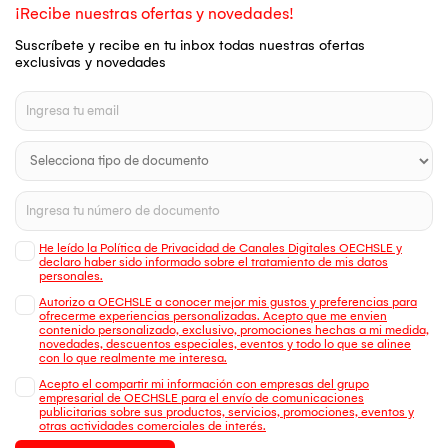
¡Recibe nuestras ofertas y novedades!
Suscríbete y recibe en tu inbox todas nuestras ofertas
exclusivas y novedades
He leído la Política de Privacidad de Canales Digitales OECHSLE y
declaro haber sido informado sobre el tratamiento de mis datos
personales.
Autorizo a OECHSLE a conocer mejor mis gustos y preferencias para
ofrecerme experiencias personalizadas. Acepto que me envien
contenido personalizado, exclusivo, promociones hechas a mi medida,
novedades, descuentos especiales, eventos y todo lo que se alinee
con lo que realmente me interesa.
Acepto el compartir mi información con empresas del grupo
empresarial de OECHSLE para el envío de comunicaciones
publicitarias sobre sus productos, servicios, promociones, eventos y
otras actividades comerciales de interés.