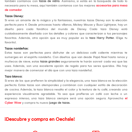
también contamos con
tazas de vidrio
. Asimismo, si estás en la búsqueda de todo lo
necesario para tu mesa, aquí también contamos con los mejores
accesorios para mesa
de comedor
.
Tazas Disney:
Si eres un amante de lo mágico y lo fantasioso, nuestras tazas Disney son la elección
perfecta para ti. Desde princesas hasta villanos, Mickey Mouse y Buzz Lightyear, hay un
diseño para cada fanático del mundo de Disney. Cada taza Disney está
cuidadosamente diseñada con los detalles y colores que caracterizan a tus personajes
favoritos. Además, otra opción que es muy popular es la
taza Harry Potter.
¡Elige tu
favorito!.
Tazas navideñas:
Estas tazas son perfectas para disfrutar de un delicioso café caliente mientras te
sumerges en el espíritu navideño. Con diseños que van desde Papá Noel hasta renos y
muñecos de nieve, estas
tazas grandes
seguramente te harán sonreír cada vez que las
uses. Además, son una excelente opción de regalo para tus seres queridos. ¡No hay
mejor manera de comenzar el día que con una taza navideña!.
Taza blanca:
Si eres de los que prefieren la simplicidad y la elegancia, una taza blanca es la elección
perfecta. Estas tazas son atemporales y combinan con cualquier estilo de decoración
de cocina. Además, la taza blanca resalta el color y la textura de tu café, creando una
experiencia visualmente agradable. Ya sea que prefieras un café con leche o un
espresso intenso, una taza blanca siempre será una opción segura. Aprovecha
el
Cyber Wow
y compra tu nuevo
juego de tazas.
¡Descubre y compra en Oechsle!