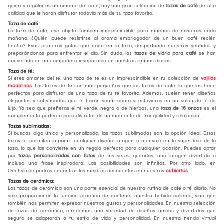
quieres regalar es un amante del café, hay una gran selección de
tazas de café
de alta
calidad que le harán disfrutar todavía más de su taza favorita.
Taza de café:
La taza de café, ese objeto también imprescindible para muchos de nosotros cada
mañana. ¿Quién puede resistirse al aroma embriagador de un buen café recién
hecho? Esas primeras gotas que caen en la taza, despertando nuestros sentidos y
preparándonos para enfrentar el día. Sin duda, las
tazas de vidrio para café
se han
convertido en un compañero inseparable en nuestras rutinas diarias.
Taza de té:
Si eres amante del té, una taza de té es un imprescindible en tu colección de
vajillas
modernas
. Las tazas de té son más pequeñas que las tazas de café, lo que las hace
perfectas para disfrutar de una taza de tu té favorito. Además, suelen tener diseños
elegantes y sofisticados que te harán sentir como si estuvieras en un salón de té de
lujo. Ya sea que prefieras el té verde, negro o de hierbas, una
taza de 15 onzas
es el
complemento perfecto para disfrutar de un momento de tranquilidad y relajación.
Tazas sublimadas:
Si buscas algo único y personalizado, las tazas sublimadas son la opción ideal. Estas
tazas te permiten imprimir cualquier diseño, imagen o mensaje en la superficie de la
taza, lo que las convierte en un regalo perfecto para cualquier ocasión. Puedes optar
por
tazas personalizadas con fotos
de tus seres queridos, una imagen divertida o
incluso una frase inspiradora. Las posibilidades son infinitas. Por otro lado, en
Oechsle.pe podrás encontrar los mejores descuentos en nuestros
cubiertos
.
Tazas de cerámica:
Las tazas de cerámica son una parte esencial de nuestra rutina de café o té diario. No
sólo proporcionan la función práctica de contener nuestra bebida caliente, sino que
también nos permiten expresar nuestros gustos y personalidades. En nuestra selección
de tazas de cerámica, ofrecemos una variedad de diseños únicos y divertidos que
seguro se adaptarán a tu estilo de vida y personalidad. En nuestra tienda virtual