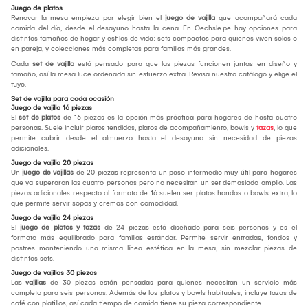
Juego de platos
Renovar la mesa empieza por elegir bien el
juego de vajilla
que acompañará cada
comida del día, desde el desayuno hasta la cena. En Oechsle.pe hay opciones para
distintos tamaños de hogar y estilos de vida: sets compactos para quienes viven solos o
en pareja, y colecciones más completas para familias más grandes.
Cada
set de vajilla
está pensado para que las piezas funcionen juntas en diseño y
tamaño, así la mesa luce ordenada sin esfuerzo extra. Revisa nuestro catálogo y elige el
tuyo.
Set de vajilla para cada ocasión
Juego de vajilla 16 piezas
El
set de platos
de 16 piezas es la opción más práctica para hogares de hasta cuatro
personas. Suele incluir platos tendidos, platos de acompañamiento, bowls y
tazas
, lo que
permite cubrir desde el almuerzo hasta el desayuno sin necesidad de piezas
adicionales.
Juego de vajilla 20 piezas
Un
juego de vajillas
de 20 piezas representa un paso intermedio muy útil para hogares
que ya superaron las cuatro personas pero no necesitan un set demasiado amplio. Las
piezas adicionales respecto al formato de 16 suelen ser platos hondos o bowls extra, lo
que permite servir sopas y cremas con comodidad.
Juego de vajilla 24 piezas
El
juego de platos y tazas
de 24 piezas está diseñado para seis personas y es el
formato más equilibrado para familias estándar. Permite servir entradas, fondos y
postres manteniendo una misma línea estética en la mesa, sin mezclar piezas de
distintos sets.
Juego de vajillas 30 piezas
Las
vajillas
de 30 piezas están pensadas para quienes necesitan un servicio más
completo para seis personas. Además de los platos y bowls habituales, incluye tazas de
café con platillos, así cada tiempo de comida tiene su pieza correspondiente.