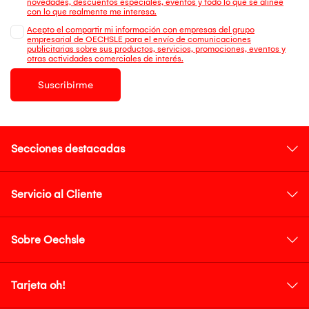
novedades, descuentos especiales, eventos y todo lo que se alinee
con lo que realmente me interesa.
Acepto el compartir mi información con empresas del grupo
empresarial de OECHSLE para el envío de comunicaciones
publicitarias sobre sus productos, servicios, promociones, eventos y
otras actividades comerciales de interés.
Suscribirme
Secciones destacadas
Servicio al Cliente
Sobre Oechsle
Tarjeta oh!