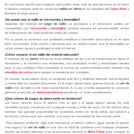
Es una buena opción para hogares que suelen tener más de seis personas en la mesa.
Si deseas comprar este set, revisa las
vajillas en oferta
en la campaña del
Cyber Wow
y
llévatelo al mejor precio.
¿Se puede usar la vajilla en microondas y lavavajillas?
Depende del material del
juego de vajilla
. La porcelana y el stoneware suelen ser
compatibles con
microondas
y
lavavajillas
, aunque siempre es recomendable revisar
las indicaciones de cada producto antes de usarlos.
Por su parte, la cerámica con acabados metálicos o esmaltes decorativos no es apta
para microondas. Evita usarlo y recuerda que, en ambos casos, usar el lavavajillas en
ciclos suaves ayuda a prolongar la vida útil del set.
¿Cómo comprar el set vajilla del material adecuado?
El material de los
platos
influye en la durabilidad del set y en el mantenimiento diario. El
stoneware y la cerámica son resistentes, con acabados mates y texturizados ideales
para el uso cotidiano. Para completar la cocina, en nuestra tienda online también hay
utensilios de cocina
para equipar el ambiente por completo.
En cambio, la porcelana tiene un acabado más fino y brillante, absorbe menos líquidos
y resiste bien los lavados frecuentes. Es la mejor opción para quienes buscan un
set de
vajilla
más duradero y de mejor presentación. A su vez, si estás equipando la cocina en
general, la sección de
electrodomésticos
puede ser un buen complemento.
¿Qué colores de juegos de platos están en tendencia?
Los tonos neutros como el blanco roto, el gris y el beige siguen siendo los más
versátiles porque combinan con cualquier mantel y estilo de mesa. En los últimos años
también han ganado popularidad los acabados mates en verde salvia, azul pizarra y
terracota, colores que dan carácter a la mesa sin necesidad de decoración extra.
Para quienes prefieren algo más atemporal, el blanco clásico sigue siendo la opción
más segura. Un
set de vajilla
en ese tono es fácil de combinar con cualquier ambiente.
Siendo así, presta atención a las promociones durante el
Black Friday
para comprar el