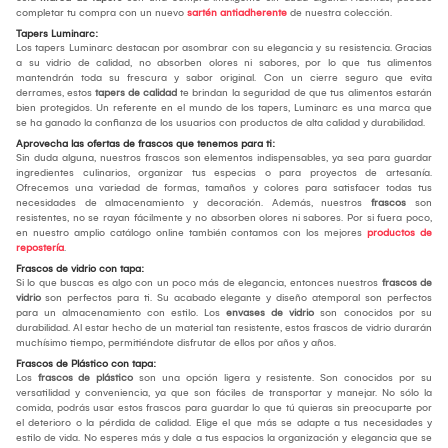
completar tu compra con un nuevo
sartén antiadherente
de nuestra colección.
Tapers Luminarc:
Los tapers Luminarc destacan por asombrar con su elegancia y su resistencia. Gracias
a su vidrio de calidad, no absorben olores ni sabores, por lo que tus alimentos
mantendrán toda su frescura y sabor original. Con un cierre seguro que evita
derrames, estos
tapers de calidad
te brindan la seguridad de que tus alimentos estarán
bien protegidos. Un referente en el mundo de los tapers, Luminarc es una marca que
se ha ganado la confianza de los usuarios con productos de alta calidad y durabilidad.
Aprovecha las ofertas de frascos que tenemos para ti:
Sin duda alguna, nuestros frascos son elementos indispensables, ya sea para guardar
ingredientes culinarios, organizar tus especias o para proyectos de artesanía.
Ofrecemos una variedad de formas, tamaños y colores para satisfacer todas tus
necesidades de almacenamiento y decoración. Además, nuestros
frascos
son
resistentes, no se rayan fácilmente y no absorben olores ni sabores. Por si fuera poco,
en nuestro amplio catálogo online también contamos con los mejores
productos de
repostería
.
Frascos de vidrio con tapa:
Si lo que buscas es algo con un poco más de elegancia, entonces nuestros
frascos de
vidrio
son perfectos para ti. Su acabado elegante y diseño atemporal son perfectos
para un almacenamiento con estilo. Los
envases de vidrio
son conocidos por su
durabilidad. Al estar hecho de un material tan resistente, estos frascos de vidrio durarán
muchísimo tiempo, permitiéndote disfrutar de ellos por años y años.
Frascos de Plástico con tapa:
Los
frascos de plástico
son una opción ligera y resistente. Son conocidos por su
versatilidad y conveniencia, ya que son fáciles de transportar y manejar. No sólo la
comida, podrás usar estos frascos para guardar lo que tú quieras sin preocuparte por
el deterioro o la pérdida de calidad. Elige el que más se adapte a tus necesidades y
estilo de vida. No esperes más y dale a tus espacios la organización y elegancia que se