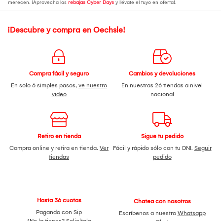
merecen. ¡Aprovecha las
rebajas Cyber Days
y llévate el tuyo en oferta!.
¡Descubre y compra en Oechsle!
Compra fácil y seguro
Cambios y devoluciones
En solo 6 simples pasos,
ve nuestro
En nuestras 26 tiendas a nivel
video
nacional
Retiro en tienda
Sigue tu pedido
Compra online y retira en tienda.
Ver
Fácil y rápido sólo con tu DNI.
Seguir
tiendas
pedido
Hasta 36 cuotas
Chatea con nosotros
Pagando con Sip
Escríbenos a nuestro
Whatsapp
¿No la tienes?
Solicítala