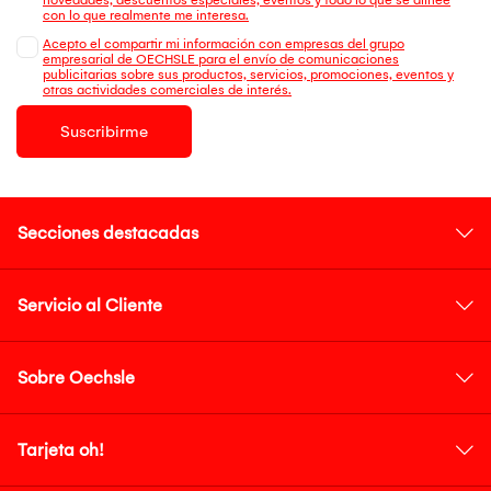
con lo que realmente me interesa.
Acepto el compartir mi información con empresas del grupo
empresarial de OECHSLE para el envío de comunicaciones
publicitarias sobre sus productos, servicios, promociones, eventos y
otras actividades comerciales de interés.
Suscribirme
Secciones destacadas
Servicio al Cliente
Sobre Oechsle
Tarjeta oh!