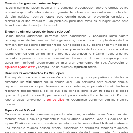
Descubre las grandes ofertas en Tapers:
Nuestra gama de tapers declara fin a cualquier preocupación sobre la calidad de los
productos que estás utilizando para guardar tus alimentos. Fabricados con materiales
de alta calidad, nuestros
tapers para comida
aseguran protección duradera y
resistencia al uso frecuente. Son perfectos para usar tanto en el hogar como para
llevar la comida al trabajo o la escuela.
Encuentra el mejor precio de Tapers sólo aquí:
Desde tapers cuadrados perfectos para sandwiches y bocadillos hasta tapers
rectangulares ideales para los platos generosos, ofrecemos una amplia diversidad de
formas y tamaños para satisfacer todas tus necesidades. Su diseño eficiente y apilable
facilita su almacenamiento en tus gabinetes y estantes de la cocina. Todos nuestros
tapers cuentan con cierres herméticos que garantizan la máxima frescura de los
alimentos y previenen derrames accidentales. Se cierran de manera segura pero se
abren con facilidad, proporcionando una gran experiencia de uso. Aprovecha el
siguiente Cyber Wow
y compra uno de nuestros
tapers en oferta.
Descubre la versatilidad de los Mini Tapers:
Para aquellos que buscan una solución práctica para guardar pequeñas cantidades de
alimentos, los
mini tapers
son la opción ideal. Son perfectos para guardar snacks,
piqueos o salsas sin ocupar demasiado espacio. Además, su pequeño tamaño los hace
fácilmente transportables, por lo que son idóneos para llevar tu comida a donde
quieras. Un producto sencillo, pero esencial que no puede faltar en tu día a día. Por otro
lado, si estás renovando tu
set de ollas
, en Oechsle.pe contamos con las mejores
marcas.
Tapers Good & Good:
Cuando se trata de conservar y guardar alimentos, la calidad y confianza son dos
factores clave. Y eso es justamente lo que te ofrece la marca Good & Good con sus
tapers. Diseñados para ser duraderos y resistentes, los tapers Good & Good te ofrecen
una excelente relación calidad-precio. Disponibles en diferentes tamaños y colores,
esta
marca de tapers
son una compra inteligente sin duda alguna. Además, puedes