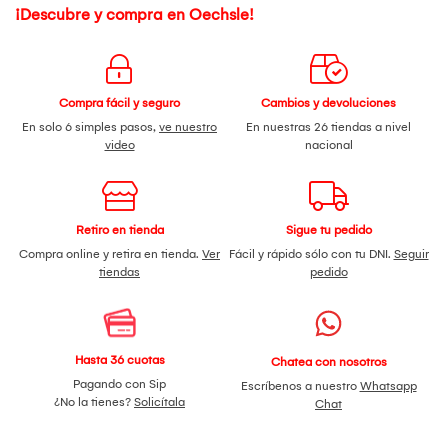
¡Descubre y compra en Oechsle!
Compra fácil y seguro
Cambios y devoluciones
En solo 6 simples pasos,
ve nuestro
En nuestras 26 tiendas a nivel
video
nacional
Retiro en tienda
Sigue tu pedido
Compra online y retira en tienda.
Ver
Fácil y rápido sólo con tu DNI.
Seguir
tiendas
pedido
Hasta 36 cuotas
Chatea con nosotros
Pagando con Sip
Escríbenos a nuestro
Whatsapp
¿No la tienes?
Solicítala
Chat