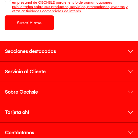
empresarial de OECHSLE para el envío de comunicaciones
publicitarias sobre sus productos, servicios, promociones, eventos y
otras actividades comerciales de interés.
Suscribirme
Secciones destacadas
Servicio al Cliente
Sobre Oechsle
Tarjeta oh!
Contáctanos