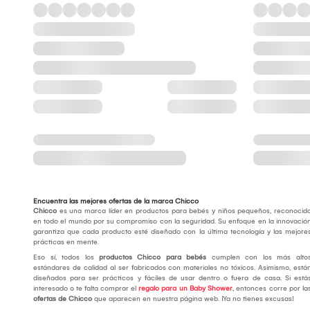
Encuentra las mejores ofertas de la marca Chicco
Chicco
es una marca líder en productos para bebés y niños pequeños, reconocid
en todo el mundo por su compromiso con la seguridad. Su enfoque en la innovació
garantiza que cada producto esté diseñado con la última tecnología y las mejore
prácticas en mente.
Eso sí, todos los
productos Chicco para bebés
cumplen con los más alto
estándares de calidad al ser fabricados con materiales no tóxicos. Asimismo, está
diseñados para ser prácticos y fáciles de usar dentro o fuera de casa. Si está
interesado o te falta comprar el
regalo para un Baby Shower
, entonces corre por la
ofertas de Chicco
que aparecen en nuestra página web. ¡Ya no tienes excusas!