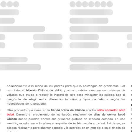
cómodamente a la mano de los padres para que lo sostengan sin problemas. Por
a
otro lado, el
biberón Chicco de vidrio
y otros modelos cuentan con sistema de
n
válvulas que ayuda a reducir la ingesta de aire para minimizar los cólicos. Eso sí,
s
asegúrate de elegir entre diferentes tamaños y tipos de tetinas según las
necesidades de tu pequeño.
s
Otro producto que viene en la
tienda online de Chicco
son las
sillas comedor para
n
bebé
. Durante el crecimiento de los bebés, requieren de
sillas de comer bebé
s
Chicco
donde puedan comer sus primeros platillos de manera cómoda. En ese
s
sentido, se adaptan a la altura y respaldo de tu hijo según su edad. Asimismo, se
pliegan fácilmente para ahorrar espacio y lo guardes en un mueble o en el rincón de