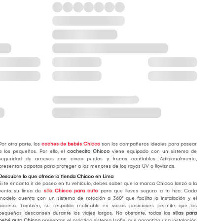
Por otra parte, los
coches de bebés Chicco
son los compañeros ideales para pasear
a los pequeños. Por ello, el
cochecito Chicco
viene equipado con un sistema de
seguridad de arneses con cinco puntos y frenos confiables. Adicionalmente,
presentan capotas para proteger a los menores de los rayos UV o lloviznas.
Descubre lo que ofrece la tienda Chicco en Lima
Si te encanta ir de paseo en tu vehículo, debes saber que la marca Chicco lanzó a la
venta su línea de
silla Chicco para auto
para que lleves seguro a tu hijo. Cada
modelo cuenta con un sistema de rotación a 360° que facilita la instalación y el
acceso. También, su respaldo reclinable en varias posiciones permite que los
pequeños descansen durante los viajes largos. No obstante, todas las
sillas para
bebé auto Chicco
presentan el práctico sistema Isofix, que garantiza una instalación