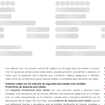
Los cajones son una fuente común de peligro en el hogar para los bebés curiosos.
s
Con la ayuda de protecciones adecuadas, puedes prevenir accidentes y lesiones al
e
evitar que tu pequeño abra cajones que contienen objetos peligrosos o afilados.
Tales como los protectores para cajones bebés o candados para tenerlos cerrados.
o
Entérate cuáles son los artículos de seguridad para bebés más vendidos
Protectores de esquinas para bebés
r
Las
esquinas protectoras para bebés
son una solución simple y efectiva para
s
proteger a los pequeños de los bordes afilados y las esquinas peligrosas en tu hogar.
.
Con un color transparente, no lo notarás a simple vista y tampoco interferirá con la
decoración de tu hogar. Por otro lado, este
protector de esquinas para bebés
cuenta
con adhesivos fuertes y duraderos que se instalan fácilmente en mesas, muebles y