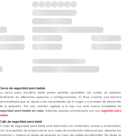
Cerca de seguridad para bebés
La cerca para escalera bebé posee paneles ajustables, las cuales se adaptan
fácilmente en diferentes espacios y configuraciones. Al final, crearás una barrera
personalizada que se ajuste a las necesidades de tu hogar y a la etapa de desarrollo
de tu pequeño. Por eso, mantén vigilado a tu hijo con esta nueva modalidad de
seguridad para bebés en casa
. Además, puedes entretenerlo con sus
juguetes para
bebés
.
Cojín de seguridad para bebé
El cojín de seguridad para bebé está fabricado con materiales suaves y acolchados,
con el propósito de proporcionar una capa de protección adicional que absorbe los
impactos y reduce el riesgo de lesiones en caso de caídas accidentales. Sin duda, te