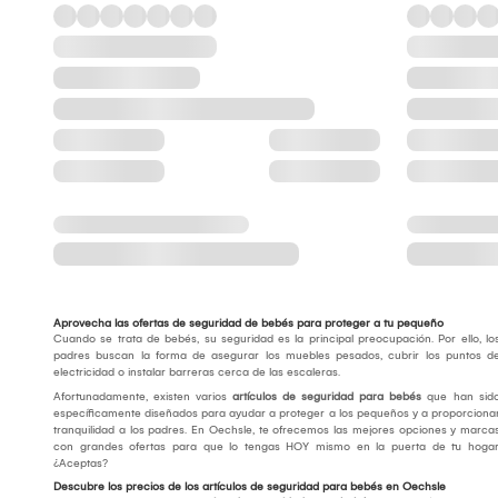
Aprovecha las ofertas de seguridad de bebés para proteger a tu pequeño
Cuando se trata de bebés, su seguridad es la principal preocupación. Por ello, lo
padres buscan la forma de asegurar los muebles pesados, cubrir los puntos d
electricidad o instalar barreras cerca de las escaleras.
Afortunadamente, existen varios
artículos de seguridad para bebés
que han sid
específicamente diseñados para ayudar a proteger a los pequeños y a proporciona
tranquilidad a los padres. En Oechsle, te ofrecemos las mejores opciones y marca
con grandes ofertas para que lo tengas HOY mismo en la puerta de tu hogar
¿Aceptas?
Descubre los precios de los artículos de seguridad para bebés en Oechsle