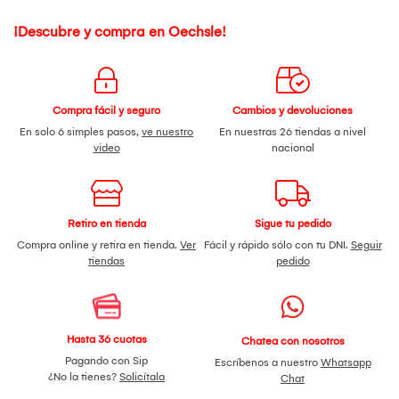
¡Descubre y compra en Oechsle!
Compra fácil y seguro
Cambios y devoluciones
En solo 6 simples pasos,
ve nuestro
En nuestras 26 tiendas a nivel
video
nacional
Retiro en tienda
Sigue tu pedido
Compra online y retira en tienda.
Ver
Fácil y rápido sólo con tu DNI.
Seguir
tiendas
pedido
Hasta 36 cuotas
Chatea con nosotros
Pagando con Sip
Escríbenos a nuestro
Whatsapp
¿No la tienes?
Solicítala
Chat