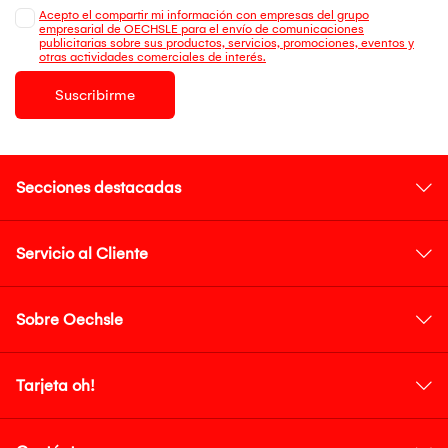
Acepto el compartir mi información con empresas del grupo
empresarial de OECHSLE para el envío de comunicaciones
publicitarias sobre sus productos, servicios, promociones, eventos y
otras actividades comerciales de interés.
Suscribirme
Secciones destacadas
Servicio al Cliente
Sobre Oechsle
Tarjeta oh!