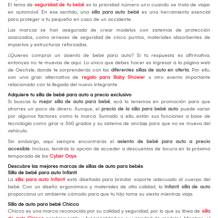
El tema de
seguridad de tu bebé
es la prioridad número uno cuando se trata de viajar
en automóvil. En ese sentido, una
silla para auto bebé
es una herramienta esencial
para proteger a tu pequeño en caso de un accidente.
Las marcas se han asegurado de crear modelos con sistemas de protección
avanzados, como arneses de seguridad de cinco puntos, materiales absorbentes de
impactos y estructuras reforzadas.
¿Quieres comprar un asiento de bebé para auto? Si tu respuesta es afirmativa,
entonces no te muevas de aquí. Lo único que debes hacer es ingresar a la página web
de Oechsle, donde te sorprenderás con las
diferentes sillas de auto en oferta
. Por ello,
son una gran alternativa de
regalo para Baby Shower
u otro evento importante
relacionado con la llegada del nuevo integrante.
Adquiere tu silla de bebé para auto a precio exclusivo
Si buscas la
mejor silla de auto para bebé
, acá la tenemos en promoción para que
ahorres un poco de dinero. Aunque, el
precio de la silla para bebé auto
puede variar
por algunos factores como la marca. Sumado a ello, están sus funciones a base de
tecnología como girar a 360 grados y su sistema de anclaje para que no se mueva del
vehículo.
Sin embargo, aquí siempre encontrarás el
asiento de bebé para auto a precio
accesible
. Incluso, tendrás la opción de acceder a descuentos de locura en la próxima
temporada de los
Cyber Days
.
Descubre las mejores marcas de sillas de auto para bebés
Silla de bebé para auto Infanti
La
silla para auto Infanti
está diseñada para brindar soporte adecuado al cuerpo del
bebé. Con un diseño ergonómico y materiales de alta calidad, la
Infanti silla de auto
proporciona un ambiente cómodo para que tu hijo tome su siesta mientras viaja.
Silla de auto para bebé Chicco
Chicco es una marca reconocida por su calidad y seguridad, por lo que su línea de
silla