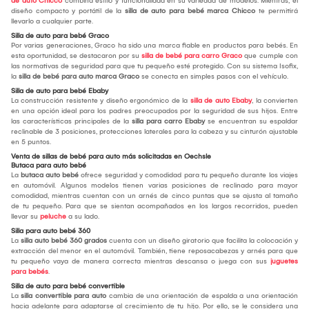
de auto Chicco
combina estilo y funcionalidad en su variedad de modelos. Mientras, el
diseño compacto y portátil de la
silla de auto para bebé marca Chicco
te permitirá
llevarlo a cualquier parte.
Silla de auto para bebé Graco
Por varias generaciones, Graco ha sido una marca fiable en productos para bebés. En
esta oportunidad, se destacaron por su
silla de bebé para carro Graco
que cumple con
las normativas de seguridad para que tu pequeño esté protegido. Con su sistema Isofix,
la
silla de bebé para auto marca Graco
se conecta en simples pasos con el vehículo.
Silla de auto para bebé Ebaby
La construcción resistente y diseño ergonómico de la
silla de auto Ebaby
, la convierten
en una opción ideal para los padres preocupados por la seguridad de sus hijos. Entre
las características principales de la
silla para carro Ebaby
se encuentran su espaldar
reclinable de 3 posiciones, protecciones laterales para la cabeza y su cinturón ajustable
en 5 puntos.
Venta de sillas de bebé para auto más solicitadas en Oechsle
Butaca para auto bebé
La
butaca auto bebé
ofrece seguridad y comodidad para tu pequeño durante los viajes
en automóvil. Algunos modelos tienen varias posiciones de reclinado para mayor
comodidad, mientras cuentan con un arnés de cinco puntas que se ajusta al tamaño
de tu pequeño. Para que se sientan acompañados en los largos recorridos, pueden
llevar su
peluche
a su lado.
Silla para auto bebé 360
La
silla auto bebé 360 grados
cuenta con un diseño giratorio que facilita la colocación y
extracción del menor en el automóvil. También, tiene reposacabezas y arnés para que
tu pequeño vaya de manera correcta mientras descansa o juega con sus
juguetes
para bebés
.
Silla de auto para bebé convertible
La
silla convertible para auto
cambia de una orientación de espalda a una orientación
hacia adelante para adaptarse al crecimiento de tu hijo. Por ello, se le considera una