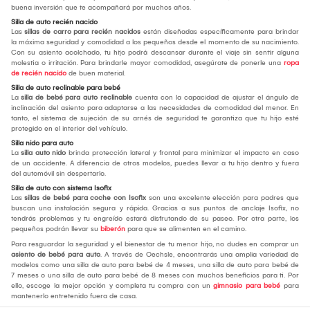
buena inversión que te acompañará por muchos años.
Silla de auto recién nacido
Las
sillas de carro para recién nacidos
están diseñadas específicamente para brindar
la máxima seguridad y comodidad a los pequeños desde el momento de su nacimiento.
Con su asiento acolchado, tu hijo podrá descansar durante el viaje sin sentir alguna
molestia o irritación. Para brindarle mayor comodidad, asegúrate de ponerle una
ropa
de recién nacido
de buen material.
Silla de auto reclinable para bebé
La
silla de bebé para auto reclinable
cuenta con la capacidad de ajustar el ángulo de
inclinación del asiento para adaptarse a las necesidades de comodidad del menor. En
tanto, el sistema de sujeción de su arnés de seguridad te garantiza que tu hijo esté
protegido en el interior del vehículo.
Silla nido para auto
La
silla auto nido
brinda protección lateral y frontal para minimizar el impacto en caso
de un accidente. A diferencia de otros modelos, puedes llevar a tu hijo dentro y fuera
del automóvil sin despertarlo.
Silla de auto con sistema Isofix
Las
sillas de bebé para coche con Isofix
son una excelente elección para padres que
buscan una instalación segura y rápida. Gracias a sus puntos de anclaje Isofix, no
tendrás problemas y tu engreído estará disfrutando de su paseo. Por otra parte, los
pequeños podrán llevar su
biberón
para que se alimenten en el camino.
Para resguardar la seguridad y el bienestar de tu menor hijo, no dudes en comprar un
asiento de bebé para auto
. A través de Oechsle, encontrarás una amplia variedad de
modelos como una silla de auto para bebé de 4 meses, una silla de auto para bebé de
7 meses o una silla de auto para bebé de 8 meses con muchos beneficios para ti. Por
ello, escoge la mejor opción y completa tu compra con un
gimnasio para bebé
para
mantenerlo entretenido fuera de casa.