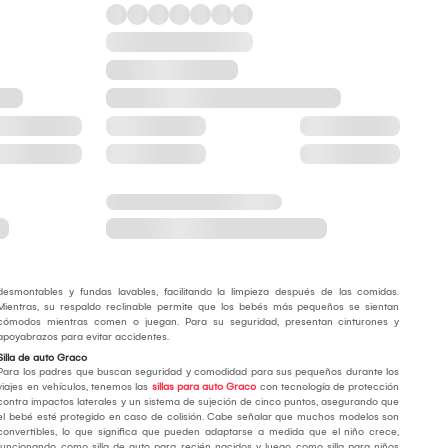
desmontables y fundas lavables, facilitando la limpieza después de las comidas.
Mientras, su respaldo reclinable permite que los bebés más pequeños se sientan
cómodos mientras comen o juegan. Para su seguridad, presentan cinturones y
apoyabrazos para evitar accidentes.
Silla de auto Graco
Para los padres que buscan seguridad y comodidad para sus pequeños durante los
viajes en vehículos, tenemos las
sillas para auto Graco
con tecnología de protección
contra impactos laterales y un sistema de sujeción de cinco puntos, asegurando que
el bebé esté protegido en caso de colisión. Cabe señalar que muchos modelos son
convertibles, lo que significa que pueden adaptarse a medida que el niño crece,
funcionando como silla de auto para recién nacidos y luego como silla para niños