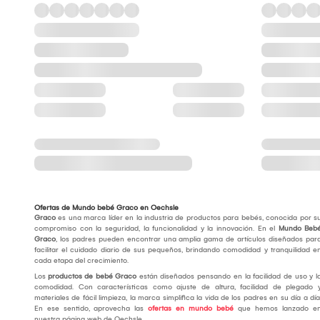
Ofertas de Mundo bebé Graco en Oechsle
Graco
es una marca líder en la industria de productos para bebés, conocida por s
compromiso con la seguridad, la funcionalidad y la innovación. En el
Mundo Beb
Graco
, los padres pueden encontrar una amplia gama de artículos diseñados par
facilitar el cuidado diario de sus pequeños, brindando comodidad y tranquilidad e
cada etapa del crecimiento.
Los
productos de bebé Graco
están diseñados pensando en la facilidad de uso y l
comodidad. Con características como ajuste de altura, facilidad de plegado 
materiales de fácil limpieza, la marca simplifica la vida de los padres en su día a día
En ese sentido, aprovecha las
ofertas en mundo bebé
que hemos lanzado e
nuestra página web de Oechsle.