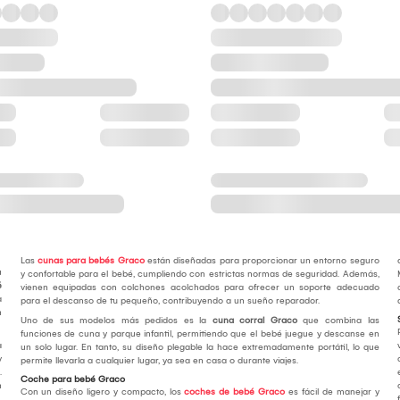
Las
cunas para bebés Graco
están diseñadas para proporcionar un entorno seguro
u
y confortable para el bebé, cumpliendo con estrictas normas de seguridad. Además,
é
vienen equipadas con colchones acolchados para ofrecer un soporte adecuado
a
para el descanso de tu pequeño, contribuyendo a un sueño reparador.
n
Uno de sus modelos más pedidos es la
cuna corral Graco
que combina las
funciones de cuna y parque infantil, permitiendo que el bebé juegue y descanse en
a
un solo lugar. En tanto, su diseño plegable la hace extremadamente portátil, lo que
y
permite llevarla a cualquier lugar, ya sea en casa o durante viajes.
.
Coche para bebé Graco
n
Con un diseño ligero y compacto, los
coches de bebé Graco
es fácil de manejar y