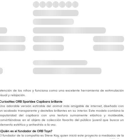
atención de los niños y funciona como una excelente herramienta de estimulación
visual y relajación.
Curiosities ORB Sparklee Capibara brillante
Una adorable versión estirable del animal más amigable de internet, diseñado con
un acabado transparente y destellos brillantes en su interior. Este modelo combina la
popularidad del capibara con una textura sumamente elástica y moldeable,
convirtiéndose en el objeto de colección favorito del público juvenil que busca un
elemento estético y antiestrés a la vez.
¿Quién es el fundador de ORB Toys?
El fundador de la compañía es Steve Kay, quien inició este proyecto a mediados de la