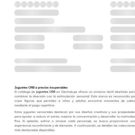
Juguetes ORB a precios insuperables
El catálogo de
juguetes ORB
en Oechsle.pe ofrece un universo táctil diseñado par
combinar la diversión con la estimulación sensorial. Esta marca es reconocida po
crear figuras que permiten a niños y adultos encontrar momentos de calm
mediante el juego repetitivo.
Estos juguetes sensoriales destacan por sus diseños creativos y sus propiedade
para ayudar a reducir el estrés, mejorar la concentración y desarrollar la motricida
fina. Al aplastar, estirar o amasar cada personaje, se busca proporcionar un
experiencia reconfortante y de bienestar. A continuación, se detallan las coleccione
más destacadas disponibles.