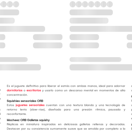
Es el juguete definitivo para liberar el estrés con ambas manos, ideal para adornar
a
dormitorios
o
escritorios
y usarlo como un descanso mental en momentos de alta
r
concentración.
a
Squishies sensoriales ORB
Estos
juguetes sensoriales
cuentan con una textura blanda y una tecnología de
s
retorno lento (slow-rise), diseñada para una presión rítmica, pausada y
d
reconfortante.
a
Mocheez ORB Galletas squishy
s
Réplicas en miniatura inspiradas en deliciosas galletas rellenas y decoradas.
Destacan por su consistencia sumamente suave que se amolda por completo a la