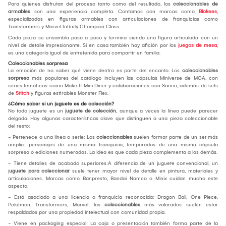
Para quienes disfrutan del proceso tanto como del resultado, los
coleccionables de
armables
son una experiencia completa. Contamos con marcas como
Blokees
,
especializadas en figuras armables con articulaciones de franquicias como
Transformers y Marvel Infinity Champion Class.
Cada pieza se ensambla paso a paso y termina siendo una figura articulada con un
nivel de detalle impresionante. Si en casa también hay afición por los
juegos de mesa
,
es una categoría igual de entretenida para compartir en familia.
Coleccionables sorpresa
La emoción de no saber qué viene dentro es parte del encanto. Los
coleccionables
sorpresa
más populares del catálogo incluyen las cápsulas Miniverse de MGA, con
series temáticas como Make It Mini Diner y colaboraciones con Sanrio, además de sets
de
Stitch
y figuras estirables Monster Flex.
¿Cómo saber si un juguete es de colección?
No todo juguete es un
juguete de colección
, aunque a veces la línea puede parecer
delgada. Hay algunas características clave que distinguen a una pieza coleccionable
del resto:
- Pertenece a una línea o serie: Los
coleccionables
suelen formar parte de un set más
amplio: personajes de una misma franquicia, temporadas de una misma cápsula
sorpresa o ediciones numeradas. La idea es que cada pieza complementa a las demás.
- Tiene detalles de acabado superiores:A diferencia de un juguete convencional, un
j
uguete para coleccionar
suele tener mayor nivel de detalle en pintura, materiales y
articulaciones. Marcas como Banpresto, Bandai Namco o Minix cuidan mucho este
aspecto.
- Está asociado a una licencia o franquicia reconocida: Dragon Ball, One Piece,
Pokémon, Transformers, Marvel: los
coleccionables
más valorados suelen estar
respaldados por una propiedad intelectual con comunidad propia.
- Viene en packaging especial: La caja o presentación también forma parte de la