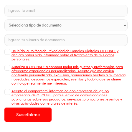
He leído la Política de Privacidad de Canales Digitales OECHSLE y
declaro haber sido informado sobre el tratamiento de mis datos
personales.
Autorizo a OECHSLE a conocer mejor mis gustos y preferencias para
ofrecerme experiencias personalizadas. Acepto que me envien
contenido personalizado, exclusivo, promociones hechas a mi medida,
novedades, descuentos especiales, eventos y todo lo que se alinee
con lo que realmente me interesa.
Acepto el compartir mi información con empresas del grupo
empresarial de OECHSLE para el envío de comunicaciones
publicitarias sobre sus productos, servicios, promociones, eventos y
otras actividades comerciales de interés.
Suscribirme