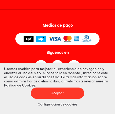
Medios de pago
Síguenos en
Usamos cookies para mejorar su experiencia de navegación y
analizar el uso del sitio. Al hacer clic en “Acepto”, usted consiente
el uso de cookies en su dispositivo. Para más información sobre
cómo administrarlas o eliminarlas, lo invitamos a revisar nuestra
Política de Cookies
.
Tienda 100% Segura
Aceptar
Tiendas Peruanas S.A. R.U.C. Nº 20493020618. Todos los derechos
reservados. Av. Aviación 2405 Piso 3, San Borja
Configuración de cookies
Precios disponibles solo en www.oechsle.pe. Precios online publicados
pueden incluir descuento adicional. Precios sujetos a variaciones sin
previo aviso. Productos sujetos a disponibilidad de stock