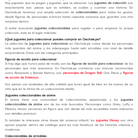
Hay juguetes que se juegan y juguetes que se atesoran. Los
juguetes de colección
son
exactamente eso: piezas que se exhiben, se cuidan y cuentan una historia. En
Oechsle.pe tenemos una amplia selección de
coleccionables
para todos los gustos,
desde figuras de personajes icónicos hasta cápsulas sorpresa que guardan una mini
sorpresa dentro.
Si estás buscando
juguetes coleccionables
para regalar o para empezar tu propia
colección, este es el lugar indicado.
¿Qué juguetes para coleccionar puedes comprar en Oechsle.pe?
La selección de
juguetes para coleccionar
en Oechsle.pe cubre desde los personajes
más queridos del anime y los videojuegos hasta sets armables con nivel de detalle
sorprendente. Estas son las categorías principales:
Figuras de acción para coleccionar
Si hay algo que nunca pasa de moda, son las
figuras de acción para coleccionar
de los
personajes que más queremos. En Oechsle.pe contamos con marcas reconocidas
como Banpresto y Bandai Namco, con
personajes de Dragon Ball
, One Piece y
figuras
de acción de Pokémon
.
Son piezas con acabados de alta calidad que lucen igual de bien en las manos de un
niño que en la vitrina de un coleccionista adulto.
Juguetes coleccionables de anime
El anime tiene una comunidad de coleccionistas apasionada, y los
juguetes
coleccionables de anime
son de los más buscados. Personajes como Goku, Luffy o
Pikachu tienen versiones en figura que van desde las más accesibles hasta ediciones
con detalles premium.
Si también te interesan otras líneas del universo infantil, los
juguetes Disney
son otra
opción popular dentro del catálogo para los más fanáticos de las historias clásicas y
modernas.
Coleccionables de armables