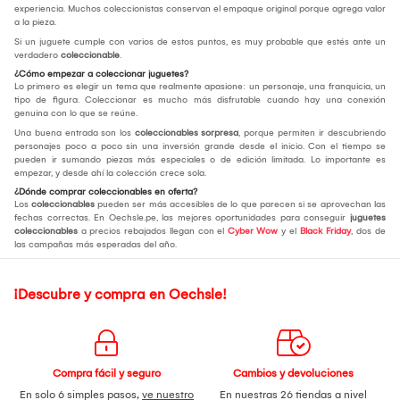
experiencia. Muchos coleccionistas conservan el empaque original porque agrega valor
a la pieza.
Si un juguete cumple con varios de estos puntos, es muy probable que estés ante un
verdadero
coleccionable
.
¿Cómo empezar a coleccionar juguetes?
Lo primero es elegir un tema que realmente apasione: un personaje, una franquicia, un
tipo de figura. Coleccionar es mucho más disfrutable cuando hay una conexión
genuina con lo que se reúne.
Una buena entrada son los
coleccionables sorpresa
, porque permiten ir descubriendo
personajes poco a poco sin una inversión grande desde el inicio. Con el tiempo se
pueden ir sumando piezas más especiales o de edición limitada. Lo importante es
empezar, y desde ahí la colección crece sola.
¿Dónde comprar coleccionables en oferta?
Los
coleccionables
pueden ser más accesibles de lo que parecen si se aprovechan las
fechas correctas. En Oechsle.pe, las mejores oportunidades para conseguir
juguetes
coleccionables
a precios rebajados llegan con el
Cyber Wow
y el
Black Friday
, dos de
las campañas más esperadas del año.
¡Descubre y compra en Oechsle!
Compra fácil y seguro
Cambios y devoluciones
En solo 6 simples pasos,
ve nuestro
En nuestras 26 tiendas a nivel