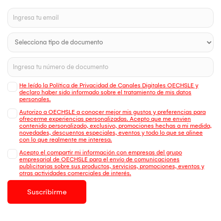
He leído la Política de Privacidad de Canales Digitales OECHSLE y
declaro haber sido informado sobre el tratamiento de mis datos
personales.
Autorizo a OECHSLE a conocer mejor mis gustos y preferencias para
ofrecerme experiencias personalizadas. Acepto que me envien
contenido personalizado, exclusivo, promociones hechas a mi medida,
novedades, descuentos especiales, eventos y todo lo que se alinee
con lo que realmente me interesa.
Acepto el compartir mi información con empresas del grupo
empresarial de OECHSLE para el envío de comunicaciones
publicitarias sobre sus productos, servicios, promociones, eventos y
otras actividades comerciales de interés.
Suscribirme