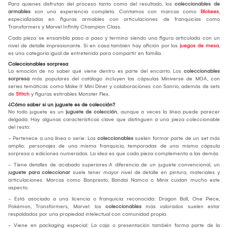
Para quienes disfrutan del proceso tanto como del resultado, los
coleccionables de
armables
son una experiencia completa. Contamos con marcas como
Blokees
,
especializadas en figuras armables con articulaciones de franquicias como
Transformers y Marvel Infinity Champion Class.
Cada pieza se ensambla paso a paso y termina siendo una figura articulada con un
nivel de detalle impresionante. Si en casa también hay afición por los
juegos de mesa
,
es una categoría igual de entretenida para compartir en familia.
Coleccionables sorpresa
La emoción de no saber qué viene dentro es parte del encanto. Los
coleccionables
sorpresa
más populares del catálogo incluyen las cápsulas Miniverse de MGA, con
series temáticas como Make It Mini Diner y colaboraciones con Sanrio, además de sets
de
Stitch
y figuras estirables Monster Flex.
¿Cómo saber si un juguete es de colección?
No todo juguete es un
juguete de colección
, aunque a veces la línea puede parecer
delgada. Hay algunas características clave que distinguen a una pieza coleccionable
del resto:
- Pertenece a una línea o serie: Los
coleccionables
suelen formar parte de un set más
amplio: personajes de una misma franquicia, temporadas de una misma cápsula
sorpresa o ediciones numeradas. La idea es que cada pieza complementa a las demás.
- Tiene detalles de acabado superiores:A diferencia de un juguete convencional, un
j
uguete para coleccionar
suele tener mayor nivel de detalle en pintura, materiales y
articulaciones. Marcas como Banpresto, Bandai Namco o Minix cuidan mucho este
aspecto.
- Está asociado a una licencia o franquicia reconocida: Dragon Ball, One Piece,
Pokémon, Transformers, Marvel: los
coleccionables
más valorados suelen estar
respaldados por una propiedad intelectual con comunidad propia.
- Viene en packaging especial: La caja o presentación también forma parte de la