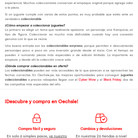
experiencia. Muchos coleccionistas conservan el empaque original porque agrega valor
a la pieza.
Si un juguete cumple con varios de estos puntos, es muy probable que estés ante un
verdadero
coleccionable
.
¿Cómo empezar a coleccionar juguetes?
Lo primero es elegir un tema que realmente apasione: un personaje, una franquicia, un
tipo de figura. Coleccionar es mucho más disfrutable cuando hay una conexión
genuina con lo que se reúne.
Una buena entrada son los
coleccionables sorpresa
, porque permiten ir descubriendo
personajes poco a poco sin una inversión grande desde el inicio. Con el tiempo se
pueden ir sumando piezas más especiales o de edición limitada. Lo importante es
empezar, y desde ahí la colección crece sola.
¿Dónde comprar coleccionables en oferta?
Los
coleccionables
pueden ser más accesibles de lo que parecen si se aprovechan las
fechas correctas. En Oechsle.pe, las mejores oportunidades para conseguir
juguetes
coleccionables
a precios rebajados llegan con el
Cyber Wow
y el
Black Friday
, dos de
las campañas más esperadas del año.
¡Descubre y compra en Oechsle!
Compra fácil y seguro
Cambios y devoluciones
En solo 6 simples pasos,
ve nuestro
En nuestras 26 tiendas a nivel