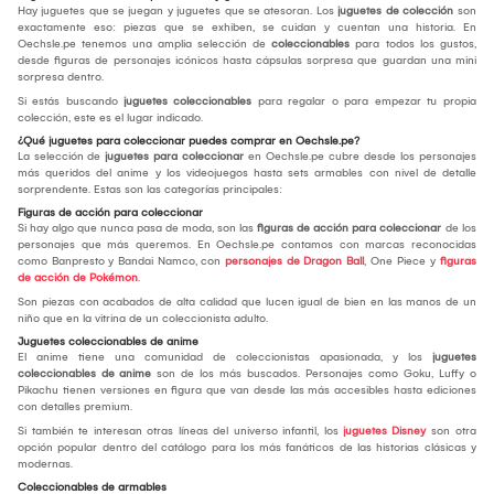
Hay juguetes que se juegan y juguetes que se atesoran. Los
juguetes de colección
son
exactamente eso: piezas que se exhiben, se cuidan y cuentan una historia. En
Oechsle.pe tenemos una amplia selección de
coleccionables
para todos los gustos,
desde figuras de personajes icónicos hasta cápsulas sorpresa que guardan una mini
sorpresa dentro.
Si estás buscando
juguetes coleccionables
para regalar o para empezar tu propia
colección, este es el lugar indicado.
¿Qué juguetes para coleccionar puedes comprar en Oechsle.pe?
La selección de
juguetes para coleccionar
en Oechsle.pe cubre desde los personajes
más queridos del anime y los videojuegos hasta sets armables con nivel de detalle
sorprendente. Estas son las categorías principales:
Figuras de acción para coleccionar
Si hay algo que nunca pasa de moda, son las
figuras de acción para coleccionar
de los
personajes que más queremos. En Oechsle.pe contamos con marcas reconocidas
como Banpresto y Bandai Namco, con
personajes de Dragon Ball
, One Piece y
figuras
de acción de Pokémon
.
Son piezas con acabados de alta calidad que lucen igual de bien en las manos de un
niño que en la vitrina de un coleccionista adulto.
Juguetes coleccionables de anime
El anime tiene una comunidad de coleccionistas apasionada, y los
juguetes
coleccionables de anime
son de los más buscados. Personajes como Goku, Luffy o
Pikachu tienen versiones en figura que van desde las más accesibles hasta ediciones
con detalles premium.
Si también te interesan otras líneas del universo infantil, los
juguetes Disney
son otra
opción popular dentro del catálogo para los más fanáticos de las historias clásicas y
modernas.
Coleccionables de armables