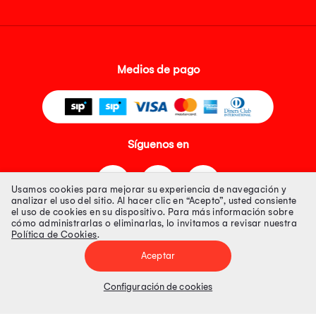
Medios de pago
Síguenos en
Usamos cookies para mejorar su experiencia de navegación y
analizar el uso del sitio. Al hacer clic en “Acepto”, usted consiente
el uso de cookies en su dispositivo. Para más información sobre
cómo administrarlas o eliminarlas, lo invitamos a revisar nuestra
Política de Cookies
.
Tienda 100% Segura
Aceptar
Tiendas Peruanas S.A. R.U.C. Nº 20493020618. Todos los derechos
reservados. Av. Aviación 2405 Piso 3, San Borja
Configuración de cookies
Precios disponibles solo en www.oechsle.pe. Precios online publicados
pueden incluir descuento adicional. Precios sujetos a variaciones sin
previo aviso. Productos sujetos a disponibilidad de stock