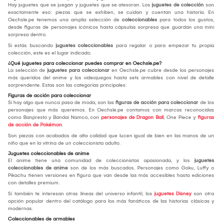
Hay juguetes que se juegan y juguetes que se atesoran. Los
juguetes de colección
son
exactamente eso: piezas que se exhiben, se cuidan y cuentan una historia. En
Oechsle.pe tenemos una amplia selección de
coleccionables
para todos los gustos,
desde figuras de personajes icónicos hasta cápsulas sorpresa que guardan una mini
sorpresa dentro.
Si estás buscando
juguetes coleccionables
para regalar o para empezar tu propia
colección, este es el lugar indicado.
¿Qué juguetes para coleccionar puedes comprar en Oechsle.pe?
La selección de
juguetes para coleccionar
en Oechsle.pe cubre desde los personajes
más queridos del anime y los videojuegos hasta sets armables con nivel de detalle
sorprendente. Estas son las categorías principales:
Figuras de acción para coleccionar
Si hay algo que nunca pasa de moda, son las
figuras de acción para coleccionar
de los
personajes que más queremos. En Oechsle.pe contamos con marcas reconocidas
como Banpresto y Bandai Namco, con
personajes de Dragon Ball
, One Piece y
figuras
de acción de Pokémon
.
Son piezas con acabados de alta calidad que lucen igual de bien en las manos de un
niño que en la vitrina de un coleccionista adulto.
Juguetes coleccionables de anime
El anime tiene una comunidad de coleccionistas apasionada, y los
juguetes
coleccionables de anime
son de los más buscados. Personajes como Goku, Luffy o
Pikachu tienen versiones en figura que van desde las más accesibles hasta ediciones
con detalles premium.
Si también te interesan otras líneas del universo infantil, los
juguetes Disney
son otra
opción popular dentro del catálogo para los más fanáticos de las historias clásicas y
modernas.
Coleccionables de armables