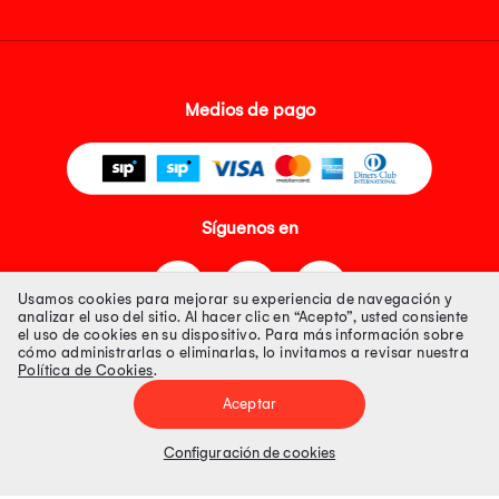
Medios de pago
Síguenos en
Usamos cookies para mejorar su experiencia de navegación y
analizar el uso del sitio. Al hacer clic en “Acepto”, usted consiente
el uso de cookies en su dispositivo. Para más información sobre
cómo administrarlas o eliminarlas, lo invitamos a revisar nuestra
Política de Cookies
.
Tienda 100% Segura
Aceptar
Tiendas Peruanas S.A. R.U.C. Nº 20493020618. Todos los derechos
reservados. Av. Aviación 2405 Piso 3, San Borja
Configuración de cookies
Precios disponibles solo en www.oechsle.pe. Precios online publicados
pueden incluir descuento adicional. Precios sujetos a variaciones sin
previo aviso. Productos sujetos a disponibilidad de stock