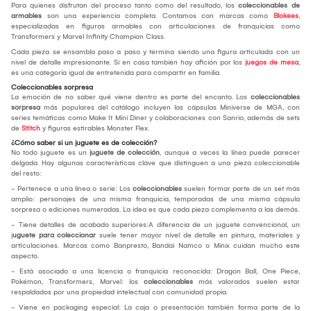
Para quienes disfrutan del proceso tanto como del resultado, los
coleccionables de
armables
son una experiencia completa. Contamos con marcas como
Blokees
,
especializadas en figuras armables con articulaciones de franquicias como
Transformers y Marvel Infinity Champion Class.
Cada pieza se ensambla paso a paso y termina siendo una figura articulada con un
nivel de detalle impresionante. Si en casa también hay afición por los
juegos de mesa
,
es una categoría igual de entretenida para compartir en familia.
Coleccionables sorpresa
La emoción de no saber qué viene dentro es parte del encanto. Los
coleccionables
sorpresa
más populares del catálogo incluyen las cápsulas Miniverse de MGA, con
series temáticas como Make It Mini Diner y colaboraciones con Sanrio, además de sets
de
Stitch
y figuras estirables Monster Flex.
¿Cómo saber si un juguete es de colección?
No todo juguete es un
juguete de colección
, aunque a veces la línea puede parecer
delgada. Hay algunas características clave que distinguen a una pieza coleccionable
del resto:
- Pertenece a una línea o serie: Los
coleccionables
suelen formar parte de un set más
amplio: personajes de una misma franquicia, temporadas de una misma cápsula
sorpresa o ediciones numeradas. La idea es que cada pieza complementa a las demás.
- Tiene detalles de acabado superiores:A diferencia de un juguete convencional, un
j
uguete para coleccionar
suele tener mayor nivel de detalle en pintura, materiales y
articulaciones. Marcas como Banpresto, Bandai Namco o Minix cuidan mucho este
aspecto.
- Está asociado a una licencia o franquicia reconocida: Dragon Ball, One Piece,
Pokémon, Transformers, Marvel: los
coleccionables
más valorados suelen estar
respaldados por una propiedad intelectual con comunidad propia.
- Viene en packaging especial: La caja o presentación también forma parte de la