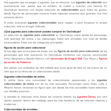
Hay juguetes que se juegan y juguetes que se atesoran. Los
juguetes de colección
son
exactamente eso: piezas que se exhiben, se cuidan y cuentan una historia. En
Oechsle.pe tenemos una amplia selección de
coleccionables
para todos los gustos,
desde figuras de personajes icónicos hasta cápsulas sorpresa que guardan una mini
sorpresa dentro.
Si estás buscando
juguetes coleccionables
para regalar o para empezar tu propia
colección, este es el lugar indicado.
¿Qué juguetes para coleccionar puedes comprar en Oechsle.pe?
La selección de
juguetes para coleccionar
en Oechsle.pe cubre desde los personajes
más queridos del anime y los videojuegos hasta sets armables con nivel de detalle
sorprendente. Estas son las categorías principales:
Figuras de acción para coleccionar
Si hay algo que nunca pasa de moda, son las
figuras de acción para coleccionar
de los
personajes que más queremos. En Oechsle.pe contamos con marcas reconocidas
como Banpresto y Bandai Namco, con
personajes de Dragon Ball
, One Piece y
figuras
de acción de Pokémon
.
Son piezas con acabados de alta calidad que lucen igual de bien en las manos de un
niño que en la vitrina de un coleccionista adulto.
Juguetes coleccionables de anime
El anime tiene una comunidad de coleccionistas apasionada, y los
juguetes
coleccionables de anime
son de los más buscados. Personajes como Goku, Luffy o
Pikachu tienen versiones en figura que van desde las más accesibles hasta ediciones
con detalles premium.
Si también te interesan otras líneas del universo infantil, los
juguetes Disney
son otra
opción popular dentro del catálogo para los más fanáticos de las historias clásicas y
modernas.
Coleccionables de armables