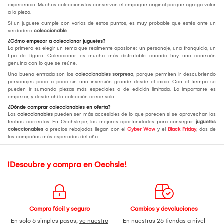
experiencia. Muchos coleccionistas conservan el empaque original porque agrega valor
a la pieza.
Si un juguete cumple con varios de estos puntos, es muy probable que estés ante un
verdadero
coleccionable
.
¿Cómo empezar a coleccionar juguetes?
Lo primero es elegir un tema que realmente apasione: un personaje, una franquicia, un
tipo de figura. Coleccionar es mucho más disfrutable cuando hay una conexión
genuina con lo que se reúne.
Una buena entrada son los
coleccionables sorpresa
, porque permiten ir descubriendo
personajes poco a poco sin una inversión grande desde el inicio. Con el tiempo se
pueden ir sumando piezas más especiales o de edición limitada. Lo importante es
empezar, y desde ahí la colección crece sola.
¿Dónde comprar coleccionables en oferta?
Los
coleccionables
pueden ser más accesibles de lo que parecen si se aprovechan las
fechas correctas. En Oechsle.pe, las mejores oportunidades para conseguir
juguetes
coleccionables
a precios rebajados llegan con el
Cyber Wow
y el
Black Friday
, dos de
las campañas más esperadas del año.
¡Descubre y compra en Oechsle!
Compra fácil y seguro
Cambios y devoluciones
En solo 6 simples pasos,
ve nuestro
En nuestras 26 tiendas a nivel