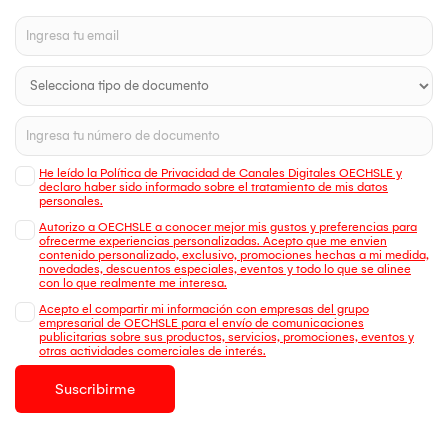
He leído la Política de Privacidad de Canales Digitales OECHSLE y
declaro haber sido informado sobre el tratamiento de mis datos
personales.
Autorizo a OECHSLE a conocer mejor mis gustos y preferencias para
ofrecerme experiencias personalizadas. Acepto que me envien
contenido personalizado, exclusivo, promociones hechas a mi medida,
novedades, descuentos especiales, eventos y todo lo que se alinee
con lo que realmente me interesa.
Acepto el compartir mi información con empresas del grupo
empresarial de OECHSLE para el envío de comunicaciones
publicitarias sobre sus productos, servicios, promociones, eventos y
otras actividades comerciales de interés.
Suscribirme