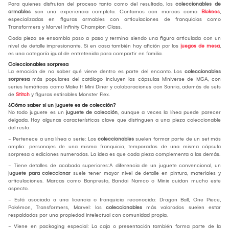
Para quienes disfrutan del proceso tanto como del resultado, los
coleccionables de
armables
son una experiencia completa. Contamos con marcas como
Blokees
,
especializadas en figuras armables con articulaciones de franquicias como
Transformers y Marvel Infinity Champion Class.
Cada pieza se ensambla paso a paso y termina siendo una figura articulada con un
nivel de detalle impresionante. Si en casa también hay afición por los
juegos de mesa
,
es una categoría igual de entretenida para compartir en familia.
Coleccionables sorpresa
La emoción de no saber qué viene dentro es parte del encanto. Los
coleccionables
sorpresa
más populares del catálogo incluyen las cápsulas Miniverse de MGA, con
series temáticas como Make It Mini Diner y colaboraciones con Sanrio, además de sets
de
Stitch
y figuras estirables Monster Flex.
¿Cómo saber si un juguete es de colección?
No todo juguete es un
juguete de colección
, aunque a veces la línea puede parecer
delgada. Hay algunas características clave que distinguen a una pieza coleccionable
del resto:
- Pertenece a una línea o serie: Los
coleccionables
suelen formar parte de un set más
amplio: personajes de una misma franquicia, temporadas de una misma cápsula
sorpresa o ediciones numeradas. La idea es que cada pieza complementa a las demás.
- Tiene detalles de acabado superiores:A diferencia de un juguete convencional, un
j
uguete para coleccionar
suele tener mayor nivel de detalle en pintura, materiales y
articulaciones. Marcas como Banpresto, Bandai Namco o Minix cuidan mucho este
aspecto.
- Está asociado a una licencia o franquicia reconocida: Dragon Ball, One Piece,
Pokémon, Transformers, Marvel: los
coleccionables
más valorados suelen estar
respaldados por una propiedad intelectual con comunidad propia.
- Viene en packaging especial: La caja o presentación también forma parte de la