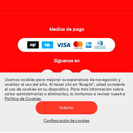
Medios de pago
Síguenos en
Usamos cookies para mejorar su experiencia de navegación y
analizar el uso del sitio. Al hacer clic en “Acepto”, usted consiente
el uso de cookies en su dispositivo. Para más información sobre
cómo administrarlas o eliminarlas, lo invitamos a revisar nuestra
Política de Cookies
.
Tienda 100% Segura
Aceptar
Tiendas Peruanas S.A. R.U.C. Nº 20493020618. Todos los derechos
reservados. Av. Aviación 2405 Piso 3, San Borja
Configuración de cookies
Precios disponibles solo en www.oechsle.pe. Precios online publicados
pueden incluir descuento adicional. Precios sujetos a variaciones sin
previo aviso. Productos sujetos a disponibilidad de stock