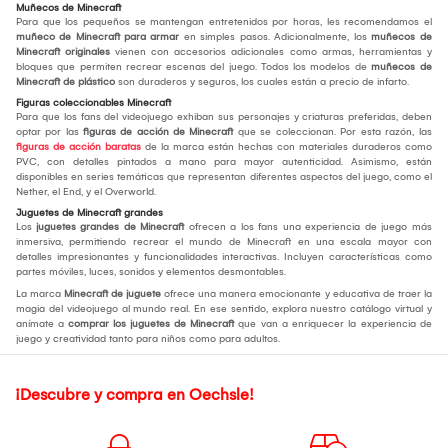
Muñecos de Minecraft
Para que los pequeños se mantengan entretenidos por horas, les recomendamos el
muñeco de Minecraft para armar
en simples pasos. Adicionalmente, los
muñecos de
Minecraft originales
vienen con accesorios adicionales como armas, herramientas y
bloques que permiten recrear escenas del juego. Todos los modelos de
muñecos de
Minecraft de plástico
son duraderos y seguros, los cuales están a precio de infarto.
Figuras coleccionables Minecraft
Para que los fans del videojuego exhiban sus personajes y criaturas preferidas, deben
optar por las
figuras de acción de Minecraft
que se coleccionan. Por esta razón, las
figuras de acción baratas
de la marca están hechas con materiales duraderos como
PVC, con detalles pintados a mano para mayor autenticidad. Asimismo, están
disponibles en series temáticas que representan diferentes aspectos del juego, como el
Nether, el End, y el Overworld.
Juguetes de Minecraft grandes
Los
juguetes grandes de Minecraft
ofrecen a los fans una experiencia de juego más
inmersiva, permitiendo recrear el mundo de Minecraft en una escala mayor con
detalles impresionantes y funcionalidades interactivas. Incluyen características como
partes móviles, luces, sonidos y elementos desmontables.
La marca
Minecraft de juguete
ofrece una manera emocionante y educativa de traer la
magia del videojuego al mundo real. En ese sentido, explora nuestro catálogo virtual y
anímate a
comprar los juguetes de Minecraft
que van a enriquecer la experiencia de
juego y creatividad tanto para niños como para adultos.
¡Descubre y compra en Oechsle!