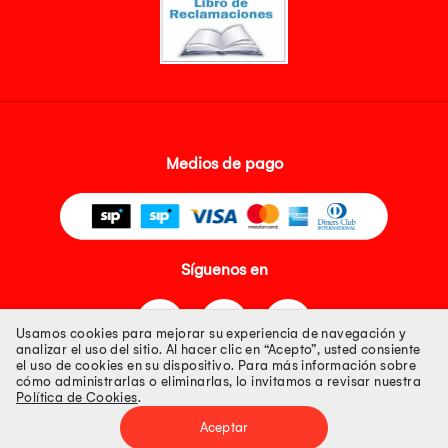
Medios de pago
Síguenos en
Usamos cookies para mejorar su experiencia de navegación y
analizar el uso del sitio. Al hacer clic en “Acepto”, usted consiente
el uso de cookies en su dispositivo. Para más información sobre
cómo administrarlas o eliminarlas, lo invitamos a revisar nuestra
Política de Cookies
.
Tienda 100% Segura
Aceptar
Tiendas Peruanas S.A. R.U.C. Nº 20493020618. Todos los derechos