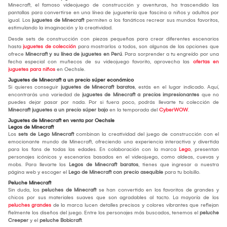
Minecraft, el famoso videojuego de construcción y aventuras, ha trascendido las
pantallas para convertirse en una línea de juguetería que fascina a niños y adultos por
igual. Los
juguetes de Minecraft
permiten a los fanáticos recrear sus mundos favoritos,
estimulando la imaginación y la creatividad.
Desde sets de construcción con piezas pequeñas para crear diferentes escenarios
hasta
juguetes de colección
para mostrarlos a todos, son algunas de las opciones que
ofrece
Minecraft y su línea de juguetes en Perú
. Para sorprender a tu engreído por una
fecha especial con muñecos de su videojuego favorito, aprovecha las
ofertas en
juguetes para niños
en Oechsle.
Juguetes de Minecraft a un precio súper económico
Si quieres conseguir
juguetes de Minecraft baratos
, estás en el lugar indicado. Aquí,
encontrarás una variedad de
juguetes de Minecraft a precios impresionantes
que no
puedes dejar pasar por nada. Por si fuera poco, podrás llevarte tu colección de
Minecraft juguetes a un precio súper bajo
en la temporada del
CyberWOW
.
Juguetes de Minecraft en venta por Oechsle
Legos de Minecraft
Los
sets de Lego Minecraft
combinan la creatividad del juego de construcción con el
emocionante mundo de Minecraft, ofreciendo una experiencia interactiva y divertida
para los fans de todas las edades. En colaboración con la marca
Lego
, presentan
personajes icónicos y escenarios basados en el videojuego, como aldeas, cuevas y
mobs. Para llevarte los
Legos de Minecraft baratos
, tienes que ingresar a nuestra
página web y escoger el
Lego de Minecraft con precio asequible
para tu bolsillo.
Peluche Minecraft
Sin duda, los
peluches de Minecraft
se han convertido en los favoritos de grandes y
chicos por sus materiales suaves que son agradables al tacto. La mayoría de los
peluches grandes
de la marca lucen detalles precisos y colores vibrantes que reflejan
fielmente los diseños del juego. Entre los personajes más buscados, tenemos el
peluche
Creeper
y el
peluche Bobicraft
.