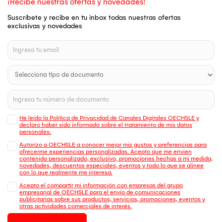
¡Recibe nuestras ofertas y novedades!
Suscríbete y recibe en tu inbox todas nuestras ofertas
exclusivas y novedades
He leído la Política de Privacidad de Canales Digitales OECHSLE y
declaro haber sido informado sobre el tratamiento de mis datos
personales.
Autorizo a OECHSLE a conocer mejor mis gustos y preferencias para
ofrecerme experiencias personalizadas. Acepto que me envien
contenido personalizado, exclusivo, promociones hechas a mi medida,
novedades, descuentos especiales, eventos y todo lo que se alinee
con lo que realmente me interesa.
Acepto el compartir mi información con empresas del grupo
empresarial de OECHSLE para el envío de comunicaciones
publicitarias sobre sus productos, servicios, promociones, eventos y
otras actividades comerciales de interés.