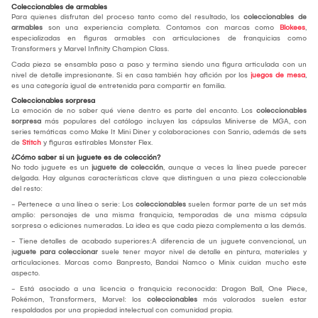
Coleccionables de armables
Para quienes disfrutan del proceso tanto como del resultado, los
coleccionables de
armables
son una experiencia completa. Contamos con marcas como
Blokees
,
especializadas en figuras armables con articulaciones de franquicias como
Transformers y Marvel Infinity Champion Class.
Cada pieza se ensambla paso a paso y termina siendo una figura articulada con un
nivel de detalle impresionante. Si en casa también hay afición por los
juegos de mesa
,
es una categoría igual de entretenida para compartir en familia.
Coleccionables sorpresa
La emoción de no saber qué viene dentro es parte del encanto. Los
coleccionables
sorpresa
más populares del catálogo incluyen las cápsulas Miniverse de MGA, con
series temáticas como Make It Mini Diner y colaboraciones con Sanrio, además de sets
de
Stitch
y figuras estirables Monster Flex.
¿Cómo saber si un juguete es de colección?
No todo juguete es un
juguete de colección
, aunque a veces la línea puede parecer
delgada. Hay algunas características clave que distinguen a una pieza coleccionable
del resto:
- Pertenece a una línea o serie: Los
coleccionables
suelen formar parte de un set más
amplio: personajes de una misma franquicia, temporadas de una misma cápsula
sorpresa o ediciones numeradas. La idea es que cada pieza complementa a las demás.
- Tiene detalles de acabado superiores:A diferencia de un juguete convencional, un
j
uguete para coleccionar
suele tener mayor nivel de detalle en pintura, materiales y
articulaciones. Marcas como Banpresto, Bandai Namco o Minix cuidan mucho este
aspecto.
- Está asociado a una licencia o franquicia reconocida: Dragon Ball, One Piece,
Pokémon, Transformers, Marvel: los
coleccionables
más valorados suelen estar
respaldados por una propiedad intelectual con comunidad propia.