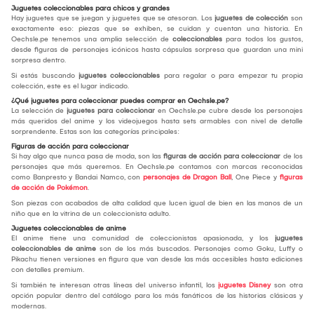
Juguetes coleccionables para chicos y grandes
Hay juguetes que se juegan y juguetes que se atesoran. Los
juguetes de colección
son
exactamente eso: piezas que se exhiben, se cuidan y cuentan una historia. En
Oechsle.pe tenemos una amplia selección de
coleccionables
para todos los gustos,
desde figuras de personajes icónicos hasta cápsulas sorpresa que guardan una mini
sorpresa dentro.
Si estás buscando
juguetes coleccionables
para regalar o para empezar tu propia
colección, este es el lugar indicado.
¿Qué juguetes para coleccionar puedes comprar en Oechsle.pe?
La selección de
juguetes para coleccionar
en Oechsle.pe cubre desde los personajes
más queridos del anime y los videojuegos hasta sets armables con nivel de detalle
sorprendente. Estas son las categorías principales:
Figuras de acción para coleccionar
Si hay algo que nunca pasa de moda, son las
figuras de acción para coleccionar
de los
personajes que más queremos. En Oechsle.pe contamos con marcas reconocidas
como Banpresto y Bandai Namco, con
personajes de Dragon Ball
, One Piece y
figuras
de acción de Pokémon
.
Son piezas con acabados de alta calidad que lucen igual de bien en las manos de un
niño que en la vitrina de un coleccionista adulto.
Juguetes coleccionables de anime
El anime tiene una comunidad de coleccionistas apasionada, y los
juguetes
coleccionables de anime
son de los más buscados. Personajes como Goku, Luffy o
Pikachu tienen versiones en figura que van desde las más accesibles hasta ediciones
con detalles premium.
Si también te interesan otras líneas del universo infantil, los
juguetes Disney
son otra
opción popular dentro del catálogo para los más fanáticos de las historias clásicas y
modernas.