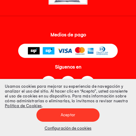
Medios de pago
Síguenos en
Usamos cookies para mejorar su experiencia de navegación y
analizar el uso del sitio. Al hacer clic en “Acepto”, usted consiente
el uso de cookies en su dispositivo. Para más información sobre
cómo administrarlas o eliminarlas, lo invitamos a revisar nuestra
Política de Cookies
.
Tienda 100% Segura
Aceptar
Tiendas Peruanas S.A. R.U.C. Nº 20493020618. Todos los derechos
reservados. Av. Aviación 2405 Piso 3, San Borja
Configuración de cookies
Precios disponibles solo en www.oechsle.pe. Precios online publicados
pueden incluir descuento adicional. Precios sujetos a variaciones sin