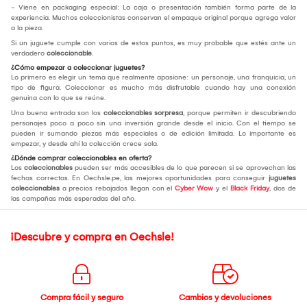
- Viene en packaging especial: La caja o presentación también forma parte de la
experiencia. Muchos coleccionistas conservan el empaque original porque agrega valor
a la pieza.
Si un juguete cumple con varios de estos puntos, es muy probable que estés ante un
verdadero
coleccionable
.
¿Cómo empezar a coleccionar juguetes?
Lo primero es elegir un tema que realmente apasione: un personaje, una franquicia, un
tipo de figura. Coleccionar es mucho más disfrutable cuando hay una conexión
genuina con lo que se reúne.
Una buena entrada son los
coleccionables sorpresa
, porque permiten ir descubriendo
personajes poco a poco sin una inversión grande desde el inicio. Con el tiempo se
pueden ir sumando piezas más especiales o de edición limitada. Lo importante es
empezar, y desde ahí la colección crece sola.
¿Dónde comprar coleccionables en oferta?
Los
coleccionables
pueden ser más accesibles de lo que parecen si se aprovechan las
fechas correctas. En Oechsle.pe, las mejores oportunidades para conseguir
juguetes
coleccionables
a precios rebajados llegan con el
Cyber Wow
y el
Black Friday
, dos de
las campañas más esperadas del año.
¡Descubre y compra en Oechsle!
Compra fácil y seguro
Cambios y devoluciones