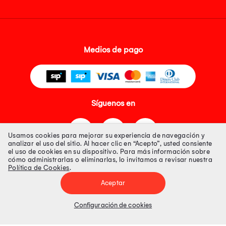
Medios de pago
Síguenos en
Usamos cookies para mejorar su experiencia de navegación y
analizar el uso del sitio. Al hacer clic en “Acepto”, usted consiente
el uso de cookies en su dispositivo. Para más información sobre
cómo administrarlas o eliminarlas, lo invitamos a revisar nuestra
Política de Cookies
.
Tienda 100% Segura
Aceptar
Tiendas Peruanas S.A. R.U.C. Nº 20493020618. Todos los derechos
reservados. Av. Aviación 2405 Piso 3, San Borja
Configuración de cookies
Precios disponibles solo en www.oechsle.pe. Precios online publicados
pueden incluir descuento adicional. Precios sujetos a variaciones sin
previo aviso. Productos sujetos a disponibilidad de stock