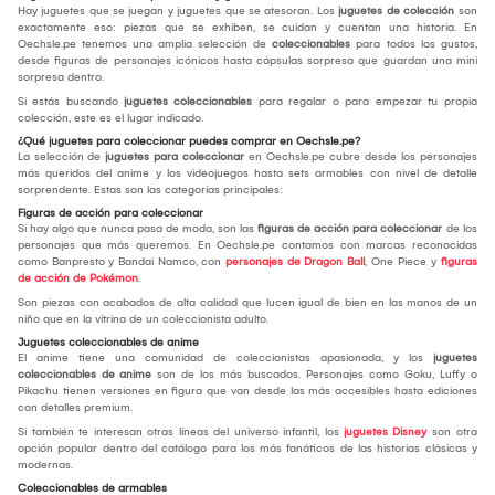
Hay juguetes que se juegan y juguetes que se atesoran. Los
juguetes de colección
son
exactamente eso: piezas que se exhiben, se cuidan y cuentan una historia. En
Oechsle.pe tenemos una amplia selección de
coleccionables
para todos los gustos,
desde figuras de personajes icónicos hasta cápsulas sorpresa que guardan una mini
sorpresa dentro.
Si estás buscando
juguetes coleccionables
para regalar o para empezar tu propia
colección, este es el lugar indicado.
¿Qué juguetes para coleccionar puedes comprar en Oechsle.pe?
La selección de
juguetes para coleccionar
en Oechsle.pe cubre desde los personajes
más queridos del anime y los videojuegos hasta sets armables con nivel de detalle
sorprendente. Estas son las categorías principales:
Figuras de acción para coleccionar
Si hay algo que nunca pasa de moda, son las
figuras de acción para coleccionar
de los
personajes que más queremos. En Oechsle.pe contamos con marcas reconocidas
como Banpresto y Bandai Namco, con
personajes de Dragon Ball
, One Piece y
figuras
de acción de Pokémon
.
Son piezas con acabados de alta calidad que lucen igual de bien en las manos de un
niño que en la vitrina de un coleccionista adulto.
Juguetes coleccionables de anime
El anime tiene una comunidad de coleccionistas apasionada, y los
juguetes
coleccionables de anime
son de los más buscados. Personajes como Goku, Luffy o
Pikachu tienen versiones en figura que van desde las más accesibles hasta ediciones
con detalles premium.
Si también te interesan otras líneas del universo infantil, los
juguetes Disney
son otra
opción popular dentro del catálogo para los más fanáticos de las historias clásicas y
modernas.
Coleccionables de armables