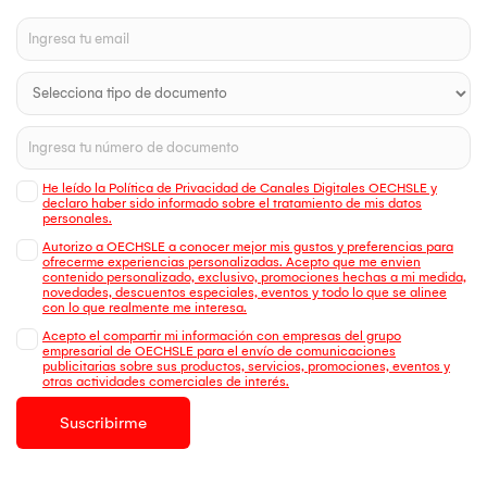
He leído la Política de Privacidad de Canales Digitales OECHSLE y
declaro haber sido informado sobre el tratamiento de mis datos
personales.
Autorizo a OECHSLE a conocer mejor mis gustos y preferencias para
ofrecerme experiencias personalizadas. Acepto que me envien
contenido personalizado, exclusivo, promociones hechas a mi medida,
novedades, descuentos especiales, eventos y todo lo que se alinee
con lo que realmente me interesa.
Acepto el compartir mi información con empresas del grupo
empresarial de OECHSLE para el envío de comunicaciones
publicitarias sobre sus productos, servicios, promociones, eventos y
otras actividades comerciales de interés.
Suscribirme