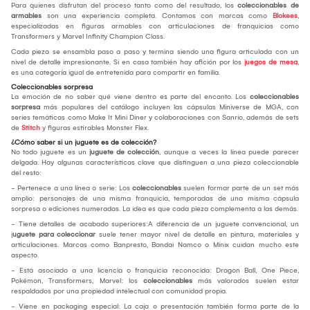
Para quienes disfrutan del proceso tanto como del resultado, los
coleccionables de
armables
son una experiencia completa. Contamos con marcas como
Blokees
,
especializadas en figuras armables con articulaciones de franquicias como
Transformers y Marvel Infinity Champion Class.
Cada pieza se ensambla paso a paso y termina siendo una figura articulada con un
nivel de detalle impresionante. Si en casa también hay afición por los
juegos de mesa
,
es una categoría igual de entretenida para compartir en familia.
Coleccionables sorpresa
La emoción de no saber qué viene dentro es parte del encanto. Los
coleccionables
sorpresa
más populares del catálogo incluyen las cápsulas Miniverse de MGA, con
series temáticas como Make It Mini Diner y colaboraciones con Sanrio, además de sets
de
Stitch
y figuras estirables Monster Flex.
¿Cómo saber si un juguete es de colección?
No todo juguete es un
juguete de colección
, aunque a veces la línea puede parecer
delgada. Hay algunas características clave que distinguen a una pieza coleccionable
del resto:
- Pertenece a una línea o serie: Los
coleccionables
suelen formar parte de un set más
amplio: personajes de una misma franquicia, temporadas de una misma cápsula
sorpresa o ediciones numeradas. La idea es que cada pieza complementa a las demás.
- Tiene detalles de acabado superiores:A diferencia de un juguete convencional, un
j
uguete para coleccionar
suele tener mayor nivel de detalle en pintura, materiales y
articulaciones. Marcas como Banpresto, Bandai Namco o Minix cuidan mucho este
aspecto.
- Está asociado a una licencia o franquicia reconocida: Dragon Ball, One Piece,
Pokémon, Transformers, Marvel: los
coleccionables
más valorados suelen estar
respaldados por una propiedad intelectual con comunidad propia.
- Viene en packaging especial: La caja o presentación también forma parte de la