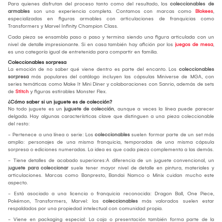
Para quienes disfrutan del proceso tanto como del resultado, los
coleccionables de
armables
son una experiencia completa. Contamos con marcas como
Blokees
,
especializadas en figuras armables con articulaciones de franquicias como
Transformers y Marvel Infinity Champion Class.
Cada pieza se ensambla paso a paso y termina siendo una figura articulada con un
nivel de detalle impresionante. Si en casa también hay afición por los
juegos de mesa
,
es una categoría igual de entretenida para compartir en familia.
Coleccionables sorpresa
La emoción de no saber qué viene dentro es parte del encanto. Los
coleccionables
sorpresa
más populares del catálogo incluyen las cápsulas Miniverse de MGA, con
series temáticas como Make It Mini Diner y colaboraciones con Sanrio, además de sets
de
Stitch
y figuras estirables Monster Flex.
¿Cómo saber si un juguete es de colección?
No todo juguete es un
juguete de colección
, aunque a veces la línea puede parecer
delgada. Hay algunas características clave que distinguen a una pieza coleccionable
del resto:
- Pertenece a una línea o serie: Los
coleccionables
suelen formar parte de un set más
amplio: personajes de una misma franquicia, temporadas de una misma cápsula
sorpresa o ediciones numeradas. La idea es que cada pieza complementa a las demás.
- Tiene detalles de acabado superiores:A diferencia de un juguete convencional, un
j
uguete para coleccionar
suele tener mayor nivel de detalle en pintura, materiales y
articulaciones. Marcas como Banpresto, Bandai Namco o Minix cuidan mucho este
aspecto.
- Está asociado a una licencia o franquicia reconocida: Dragon Ball, One Piece,
Pokémon, Transformers, Marvel: los
coleccionables
más valorados suelen estar
respaldados por una propiedad intelectual con comunidad propia.
- Viene en packaging especial: La caja o presentación también forma parte de la