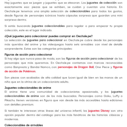
Hay juguetes que se juegan y juguetes que se atesoran. Los
juguetes de colección
son
exactamente eso: piezas que se exhiben, se cuidan y cuentan una historia. En
Oechsle.pe tenemos una amplia selección de
coleccionables
para todos los gustos,
desde figuras de personajes icónicos hasta cápsulas sorpresa que guardan una mini
sorpresa dentro.
Si estás buscando
juguetes coleccionables
para regalar o para empezar tu propia
colección, este es el lugar indicado.
¿Qué juguetes para coleccionar puedes comprar en Oechsle.pe?
La selección de
juguetes para coleccionar
en Oechsle.pe cubre desde los personajes
más queridos del anime y los videojuegos hasta sets armables con nivel de detalle
sorprendente. Estas son las categorías principales:
Figuras de acción para coleccionar
Si hay algo que nunca pasa de moda, son las
figuras de acción para coleccionar
de los
personajes que más queremos. En Oechsle.pe contamos con marcas reconocidas
como Banpresto y Bandai Namco, con
personajes de Dragon Ball
, One Piece y
figuras
de acción de Pokémon
.
Son piezas con acabados de alta calidad que lucen igual de bien en las manos de un
niño que en la vitrina de un coleccionista adulto.
Juguetes coleccionables de anime
El anime tiene una comunidad de coleccionistas apasionada, y los
juguetes
coleccionables de anime
son de los más buscados. Personajes como Goku, Luffy o
Pikachu tienen versiones en figura que van desde las más accesibles hasta ediciones
con detalles premium.
Si también te interesan otras líneas del universo infantil, los
juguetes Disney
son otra
opción popular dentro del catálogo para los más fanáticos de las historias clásicas y
modernas.
Coleccionables de armables