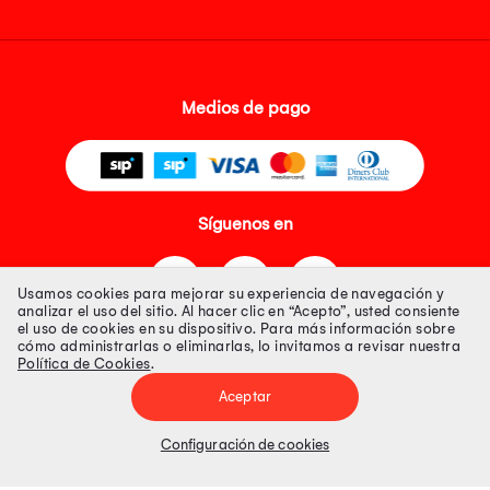
Medios de pago
Síguenos en
Usamos cookies para mejorar su experiencia de navegación y
analizar el uso del sitio. Al hacer clic en “Acepto”, usted consiente
el uso de cookies en su dispositivo. Para más información sobre
cómo administrarlas o eliminarlas, lo invitamos a revisar nuestra
Política de Cookies
.
Tienda 100% Segura
Aceptar
Tiendas Peruanas S.A. R.U.C. Nº 20493020618. Todos los derechos
reservados. Av. Aviación 2405 Piso 3, San Borja
Configuración de cookies
Precios disponibles solo en www.oechsle.pe. Precios online publicados
pueden incluir descuento adicional. Precios sujetos a variaciones sin
previo aviso. Productos sujetos a disponibilidad de stock