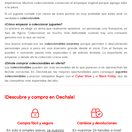
experiencia. Muchos coleccionistas conservan el empaque original porque agrega valor
a la pieza.
Si un juguete cumple con varios de estos puntos, es muy probable que estés ante un
verdadero
coleccionable
.
¿Cómo empezar a coleccionar juguetes?
Lo primero es elegir un tema que realmente apasione: un personaje, una franquicia, un
tipo de figura. Coleccionar es mucho más disfrutable cuando hay una conexión
genuina con lo que se reúne.
Una buena entrada son los
coleccionables sorpresa
, porque permiten ir descubriendo
personajes poco a poco sin una inversión grande desde el inicio. Con el tiempo se
pueden ir sumando piezas más especiales o de edición limitada. Lo importante es
empezar, y desde ahí la colección crece sola.
¿Dónde comprar coleccionables en oferta?
Los
coleccionables
pueden ser más accesibles de lo que parecen si se aprovechan las
fechas correctas. En Oechsle.pe, las mejores oportunidades para conseguir
juguetes
coleccionables
a precios rebajados llegan con el
Cyber Wow
y el
Black Friday
, dos de
las campañas más esperadas del año.
¡Descubre y compra en Oechsle!
Compra fácil y seguro
Cambios y devoluciones
En solo 6 simples pasos,
ve nuestro
En nuestras 26 tiendas a nivel