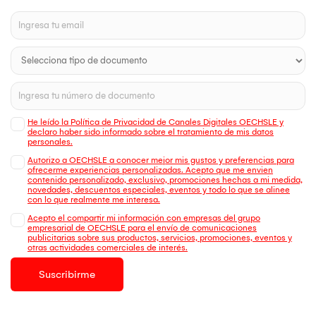
He leído la Política de Privacidad de Canales Digitales OECHSLE y
declaro haber sido informado sobre el tratamiento de mis datos
personales.
Autorizo a OECHSLE a conocer mejor mis gustos y preferencias para
ofrecerme experiencias personalizadas. Acepto que me envien
contenido personalizado, exclusivo, promociones hechas a mi medida,
novedades, descuentos especiales, eventos y todo lo que se alinee
con lo que realmente me interesa.
Acepto el compartir mi información con empresas del grupo
empresarial de OECHSLE para el envío de comunicaciones
publicitarias sobre sus productos, servicios, promociones, eventos y
otras actividades comerciales de interés.
Suscribirme