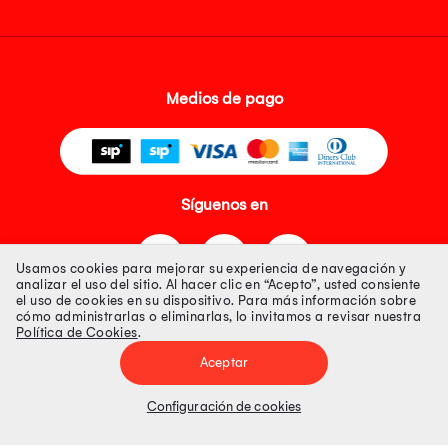
Medios de pago
Síguenos en
Usamos cookies para mejorar su experiencia de navegación y
analizar el uso del sitio. Al hacer clic en “Acepto”, usted consiente
el uso de cookies en su dispositivo. Para más información sobre
cómo administrarlas o eliminarlas, lo invitamos a revisar nuestra
Política de Cookies
.
Tienda 100% Segura
Aceptar
Tiendas Peruanas S.A. R.U.C. Nº 20493020618. Todos los derechos
reservados. Av. Aviación 2405 Piso 3, San Borja
Configuración de cookies
Precios disponibles solo en www.oechsle.pe. Precios online publicados
pueden incluir descuento adicional. Precios sujetos a variaciones sin
previo aviso. Productos sujetos a disponibilidad de stock