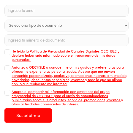
He leído la Política de Privacidad de Canales Digitales OECHSLE y
declaro haber sido informado sobre el tratamiento de mis datos
personales.
Autorizo a OECHSLE a conocer mejor mis gustos y preferencias para
ofrecerme experiencias personalizadas. Acepto que me envien
contenido personalizado, exclusivo, promociones hechas a mi medida,
novedades, descuentos especiales, eventos y todo lo que se alinee
con lo que realmente me interesa.
Acepto el compartir mi información con empresas del grupo
empresarial de OECHSLE para el envío de comunicaciones
publicitarias sobre sus productos, servicios, promociones, eventos y
otras actividades comerciales de interés.
Suscribirme