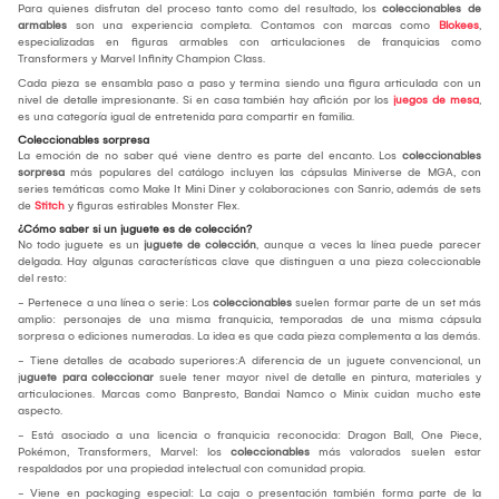
Para quienes disfrutan del proceso tanto como del resultado, los
coleccionables de
armables
son una experiencia completa. Contamos con marcas como
Blokees
,
especializadas en figuras armables con articulaciones de franquicias como
Transformers y Marvel Infinity Champion Class.
Cada pieza se ensambla paso a paso y termina siendo una figura articulada con un
nivel de detalle impresionante. Si en casa también hay afición por los
juegos de mesa
,
es una categoría igual de entretenida para compartir en familia.
Coleccionables sorpresa
La emoción de no saber qué viene dentro es parte del encanto. Los
coleccionables
sorpresa
más populares del catálogo incluyen las cápsulas Miniverse de MGA, con
series temáticas como Make It Mini Diner y colaboraciones con Sanrio, además de sets
de
Stitch
y figuras estirables Monster Flex.
¿Cómo saber si un juguete es de colección?
No todo juguete es un
juguete de colección
, aunque a veces la línea puede parecer
delgada. Hay algunas características clave que distinguen a una pieza coleccionable
del resto:
- Pertenece a una línea o serie: Los
coleccionables
suelen formar parte de un set más
amplio: personajes de una misma franquicia, temporadas de una misma cápsula
sorpresa o ediciones numeradas. La idea es que cada pieza complementa a las demás.
- Tiene detalles de acabado superiores:A diferencia de un juguete convencional, un
j
uguete para coleccionar
suele tener mayor nivel de detalle en pintura, materiales y
articulaciones. Marcas como Banpresto, Bandai Namco o Minix cuidan mucho este
aspecto.
- Está asociado a una licencia o franquicia reconocida: Dragon Ball, One Piece,
Pokémon, Transformers, Marvel: los
coleccionables
más valorados suelen estar
respaldados por una propiedad intelectual con comunidad propia.
- Viene en packaging especial: La caja o presentación también forma parte de la