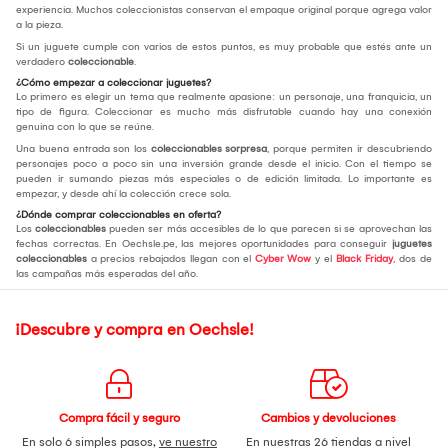
experiencia. Muchos coleccionistas conservan el empaque original porque agrega valor
a la pieza.
Si un juguete cumple con varios de estos puntos, es muy probable que estés ante un
verdadero
coleccionable
.
¿Cómo empezar a coleccionar juguetes?
Lo primero es elegir un tema que realmente apasione: un personaje, una franquicia, un
tipo de figura. Coleccionar es mucho más disfrutable cuando hay una conexión
genuina con lo que se reúne.
Una buena entrada son los
coleccionables sorpresa
, porque permiten ir descubriendo
personajes poco a poco sin una inversión grande desde el inicio. Con el tiempo se
pueden ir sumando piezas más especiales o de edición limitada. Lo importante es
empezar, y desde ahí la colección crece sola.
¿Dónde comprar coleccionables en oferta?
Los
coleccionables
pueden ser más accesibles de lo que parecen si se aprovechan las
fechas correctas. En Oechsle.pe, las mejores oportunidades para conseguir
juguetes
coleccionables
a precios rebajados llegan con el
Cyber Wow
y el
Black Friday
, dos de
las campañas más esperadas del año.
¡Descubre y compra en Oechsle!
Compra fácil y seguro
Cambios y devoluciones
En solo 6 simples pasos,
ve nuestro
En nuestras 26 tiendas a nivel