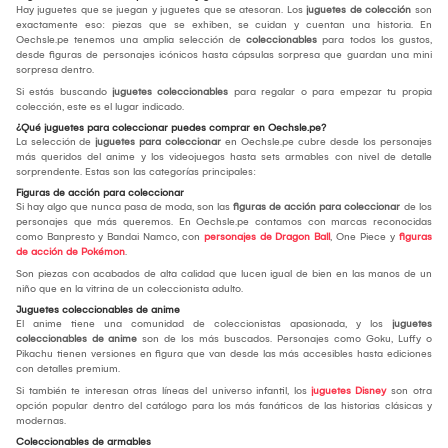
Hay juguetes que se juegan y juguetes que se atesoran. Los
juguetes de colección
son
exactamente eso: piezas que se exhiben, se cuidan y cuentan una historia. En
Oechsle.pe tenemos una amplia selección de
coleccionables
para todos los gustos,
desde figuras de personajes icónicos hasta cápsulas sorpresa que guardan una mini
sorpresa dentro.
Si estás buscando
juguetes coleccionables
para regalar o para empezar tu propia
colección, este es el lugar indicado.
¿Qué juguetes para coleccionar puedes comprar en Oechsle.pe?
La selección de
juguetes para coleccionar
en Oechsle.pe cubre desde los personajes
más queridos del anime y los videojuegos hasta sets armables con nivel de detalle
sorprendente. Estas son las categorías principales:
Figuras de acción para coleccionar
Si hay algo que nunca pasa de moda, son las
figuras de acción para coleccionar
de los
personajes que más queremos. En Oechsle.pe contamos con marcas reconocidas
como Banpresto y Bandai Namco, con
personajes de Dragon Ball
, One Piece y
figuras
de acción de Pokémon
.
Son piezas con acabados de alta calidad que lucen igual de bien en las manos de un
niño que en la vitrina de un coleccionista adulto.
Juguetes coleccionables de anime
El anime tiene una comunidad de coleccionistas apasionada, y los
juguetes
coleccionables de anime
son de los más buscados. Personajes como Goku, Luffy o
Pikachu tienen versiones en figura que van desde las más accesibles hasta ediciones
con detalles premium.
Si también te interesan otras líneas del universo infantil, los
juguetes Disney
son otra
opción popular dentro del catálogo para los más fanáticos de las historias clásicas y
modernas.
Coleccionables de armables