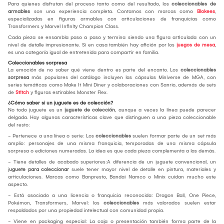
Para quienes disfrutan del proceso tanto como del resultado, los
coleccionables de
armables
son una experiencia completa. Contamos con marcas como
Blokees
,
especializadas en figuras armables con articulaciones de franquicias como
Transformers y Marvel Infinity Champion Class.
Cada pieza se ensambla paso a paso y termina siendo una figura articulada con un
nivel de detalle impresionante. Si en casa también hay afición por los
juegos de mesa
,
es una categoría igual de entretenida para compartir en familia.
Coleccionables sorpresa
La emoción de no saber qué viene dentro es parte del encanto. Los
coleccionables
sorpresa
más populares del catálogo incluyen las cápsulas Miniverse de MGA, con
series temáticas como Make It Mini Diner y colaboraciones con Sanrio, además de sets
de
Stitch
y figuras estirables Monster Flex.
¿Cómo saber si un juguete es de colección?
No todo juguete es un
juguete de colección
, aunque a veces la línea puede parecer
delgada. Hay algunas características clave que distinguen a una pieza coleccionable
del resto:
- Pertenece a una línea o serie: Los
coleccionables
suelen formar parte de un set más
amplio: personajes de una misma franquicia, temporadas de una misma cápsula
sorpresa o ediciones numeradas. La idea es que cada pieza complementa a las demás.
- Tiene detalles de acabado superiores:A diferencia de un juguete convencional, un
j
uguete para coleccionar
suele tener mayor nivel de detalle en pintura, materiales y
articulaciones. Marcas como Banpresto, Bandai Namco o Minix cuidan mucho este
aspecto.
- Está asociado a una licencia o franquicia reconocida: Dragon Ball, One Piece,
Pokémon, Transformers, Marvel: los
coleccionables
más valorados suelen estar
respaldados por una propiedad intelectual con comunidad propia.
- Viene en packaging especial: La caja o presentación también forma parte de la