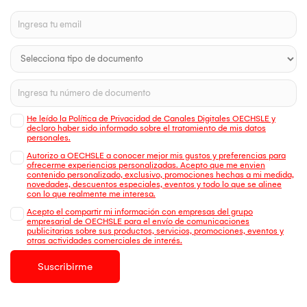
He leído la Política de Privacidad de Canales Digitales OECHSLE y
declaro haber sido informado sobre el tratamiento de mis datos
personales.
Autorizo a OECHSLE a conocer mejor mis gustos y preferencias para
ofrecerme experiencias personalizadas. Acepto que me envien
contenido personalizado, exclusivo, promociones hechas a mi medida,
novedades, descuentos especiales, eventos y todo lo que se alinee
con lo que realmente me interesa.
Acepto el compartir mi información con empresas del grupo
empresarial de OECHSLE para el envío de comunicaciones
publicitarias sobre sus productos, servicios, promociones, eventos y
otras actividades comerciales de interés.
Suscribirme