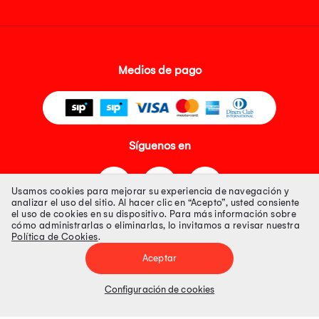
Medios de pago
Síguenos en
Usamos cookies para mejorar su experiencia de navegación y
analizar el uso del sitio. Al hacer clic en “Acepto”, usted consiente
el uso de cookies en su dispositivo. Para más información sobre
cómo administrarlas o eliminarlas, lo invitamos a revisar nuestra
Política de Cookies
.
Tienda 100% Segura
Aceptar
Tiendas Peruanas S.A. R.U.C. Nº 20493020618. Todos los derechos
reservados. Av. Aviación 2405 Piso 3, San Borja
Configuración de cookies
Precios disponibles solo en www.oechsle.pe. Precios online publicados
pueden incluir descuento adicional. Precios sujetos a variaciones sin
previo aviso. Productos sujetos a disponibilidad de stock