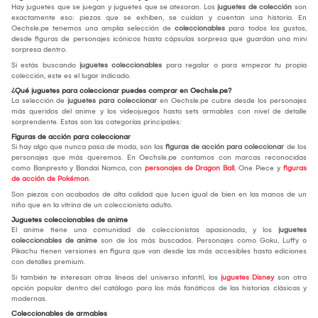
Hay juguetes que se juegan y juguetes que se atesoran. Los
juguetes de colección
son
exactamente eso: piezas que se exhiben, se cuidan y cuentan una historia. En
Oechsle.pe tenemos una amplia selección de
coleccionables
para todos los gustos,
desde figuras de personajes icónicos hasta cápsulas sorpresa que guardan una mini
sorpresa dentro.
Si estás buscando
juguetes coleccionables
para regalar o para empezar tu propia
colección, este es el lugar indicado.
¿Qué juguetes para coleccionar puedes comprar en Oechsle.pe?
La selección de
juguetes para coleccionar
en Oechsle.pe cubre desde los personajes
más queridos del anime y los videojuegos hasta sets armables con nivel de detalle
sorprendente. Estas son las categorías principales:
Figuras de acción para coleccionar
Si hay algo que nunca pasa de moda, son las
figuras de acción para coleccionar
de los
personajes que más queremos. En Oechsle.pe contamos con marcas reconocidas
como Banpresto y Bandai Namco, con
personajes de Dragon Ball
, One Piece y
figuras
de acción de Pokémon
.
Son piezas con acabados de alta calidad que lucen igual de bien en las manos de un
niño que en la vitrina de un coleccionista adulto.
Juguetes coleccionables de anime
El anime tiene una comunidad de coleccionistas apasionada, y los
juguetes
coleccionables de anime
son de los más buscados. Personajes como Goku, Luffy o
Pikachu tienen versiones en figura que van desde las más accesibles hasta ediciones
con detalles premium.
Si también te interesan otras líneas del universo infantil, los
juguetes Disney
son otra
opción popular dentro del catálogo para los más fanáticos de las historias clásicas y
modernas.
Coleccionables de armables